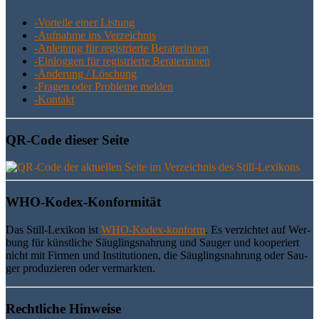
-Vor­tei­le einer Listung
-Auf­nah­me ins Verzeichnis
-Anlei­tung für regis­trier­te Beraterinnen
-Ein­log­gen für regis­trier­te Beraterinnen
-Ände­rung / Löschung
-Fra­gen oder Pro­ble­me melden
-Kon­takt
QR-Code die­ser Seite
WHO-Kodex-Kon­for­mi­tät
Das Still-Lexi­kon ist
WHO-Kodex-kon­form
. Es ver­zich­tet auf Wer­
bung für künst­li­che Säug­lings­nah­rung und Sau­ger und koope­riert
nicht mit Fir­men und Insti­tu­tio­nen, die Säug­lings­nah­rung oder Sau­
ger pro­du­zie­ren oder vermarkten.
Recht­li­che Hinweise