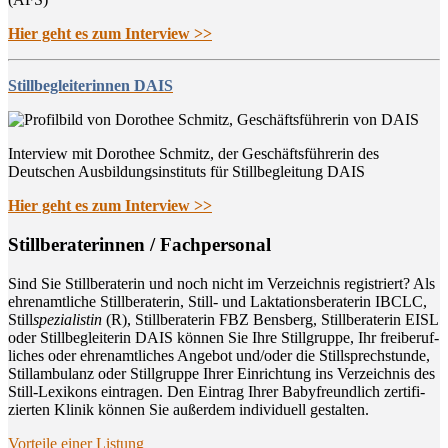
Hier geht es zum Interview >>
Stillbegleiterinnen DAIS
Interview mit Dorothee Schmitz, der Geschäftsführerin des
Deutschen Ausbildungsinstituts für Stillbegleitung DAIS
Hier geht es zum Interview >>
Still­be­ra­te­rin­nen / Fachpersonal
Sind Sie Still­be­ra­te­rin und noch nicht im Ver­zeich­nis regis­triert? Als
ehren­amt­li­che Still­be­ra­te­rin, Still- und Lak­ta­ti­ons­be­ra­te­rin IBCLC,
Still
spe­zia­lis­tin
(R), Still­be­ra­te­rin FBZ Bens­berg, Still­be­ra­te­rin EISL
oder Still­be­glei­te­rin DAIS kön­nen Sie Ihre Still­grup­pe, Ihr frei­be­ruf­
li­ches oder ehren­amt­li­ches Ange­bot und/oder die Still­sprech­stun­de,
Still­am­bu­lanz oder Still­grup­pe Ihrer Ein­rich­tung ins Ver­zeich­nis des
Still-Lexi­kons ein­tra­gen. Den Ein­trag Ihrer Baby­freund­lich zer­ti­fi­
zier­ten Kli­nik kön­nen Sie außer­dem indi­vi­du­ell gestalten.
Vor­tei­le einer Listung