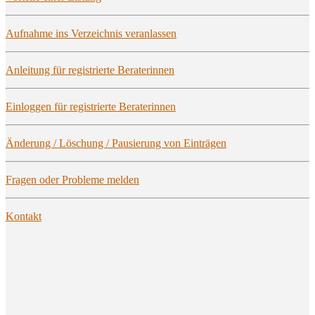
Auf­nah­me ins Ver­zeich­nis veranlassen
Anlei­tung für regis­trier­te Beraterinnen
Ein­log­gen für regis­trier­te Beraterinnen
Ände­rung / Löschung / Pau­sie­rung von Einträgen
Fra­gen oder Pro­ble­me melden
Kon­takt