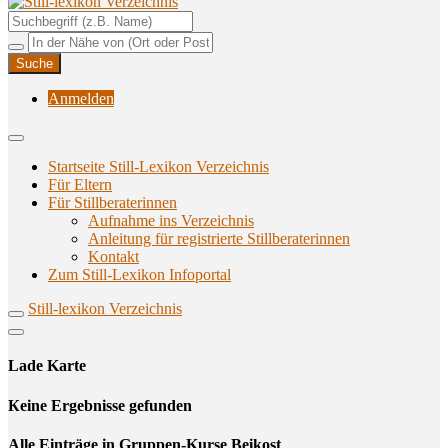
Unterstützungsangebote rund ums Stillen
Still-lexikon Verzeichnis
Anmelden
Startseite Still-Lexikon Verzeichnis
Für Eltern
Für Stillberaterinnen
Aufnahme ins Verzeichnis
Anlei­tung für regis­trier­te Stillberaterinnen
Kon­takt
Zum Still-Lexikon Infoportal
Still-lexikon Verzeichnis
Lade Karte
Кeine Ergebnisse gefunden
Alle Einträge in Gruppen-Kurse Beikost