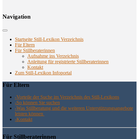
Navi­ga­ti­on
Startseite Still-Lexikon Verzeichnis
Für Eltern
Für Stillberaterinnen
Aufnahme ins Verzeichnis
Anlei­tung für regis­trier­te Stillberaterinnen
Kon­takt
Zum Still-Lexikon Infoportal
Für Eltern
-Vor­tei­le der Suche im Ver­zeich­nis des Still-Lexikons
-So kön­nen Sie suchen
-Was Still­be­ra­tung und die wei­te­ren Unter­stüt­zungs­an­ge­bo­te
leis­ten können
-Kon­takt
Für Still­be­ra­te­rin­nen