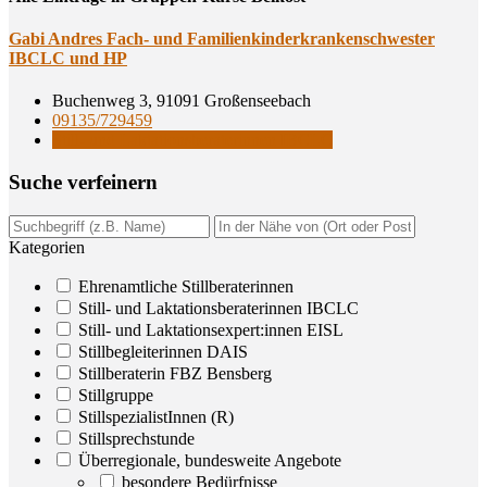
Gabi And­res Fach- und Fami­li­en­kin­der­kran­ken­schwes­ter
IBCLC und HP
Buchenweg 3, 91091 Großenseebach
09135/729459
Still- und Laktationsberaterinnen IBCLC
Suche ver­fei­nern
Kategorien
Ehrenamtliche Stillberaterinnen
Still- und Laktationsberaterinnen IBCLC
Still- und Laktationsexpert:innen EISL
Stillbegleiterinnen DAIS
Stillberaterin FBZ Bensberg
Stillgruppe
StillspezialistInnen (R)
Stillsprechstunde
Überregionale, bundesweite Angebote
besondere Bedürfnisse