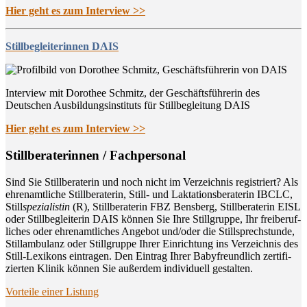
Hier geht es zum Interview >>
Stillbegleiterinnen DAIS
Interview mit Dorothee Schmitz, der Geschäftsführerin des
Deutschen Ausbildungsinstituts für Stillbegleitung DAIS
Hier geht es zum Interview >>
Still­be­ra­te­rin­nen / Fachpersonal
Sind Sie Still­be­ra­te­rin und noch nicht im Ver­zeich­nis regis­triert? Als
ehren­amt­li­che Still­be­ra­te­rin, Still- und Lak­ta­ti­ons­be­ra­te­rin IBCLC,
Still
spe­zia­lis­tin
(R), Still­be­ra­te­rin FBZ Bens­berg, Still­be­ra­te­rin EISL
oder Still­be­glei­te­rin DAIS kön­nen Sie Ihre Still­grup­pe, Ihr frei­be­ruf­
li­ches oder ehren­amt­li­ches Ange­bot und/oder die Still­sprech­stun­de,
Still­am­bu­lanz oder Still­grup­pe Ihrer Ein­rich­tung ins Ver­zeich­nis des
Still-Lexi­kons ein­tra­gen. Den Ein­trag Ihrer Baby­freund­lich zer­ti­fi­
zier­ten Kli­nik kön­nen Sie außer­dem indi­vi­du­ell gestalten.
Vor­tei­le einer Listung