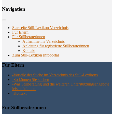
Navi­ga­ti­on
Startseite Still-Lexikon Verzeichnis
Für Eltern
Für Stillberaterinnen
Aufnahme ins Verzeichnis
Anlei­tung für regis­trier­te Stillberaterinnen
Kon­takt
Zum Still-Lexikon Infoportal
Für Eltern
-Vor­tei­le der Suche im Ver­zeich­nis des Still-Lexikons
-So kön­nen Sie suchen
-Was Still­be­ra­tung und die wei­te­ren Unter­stüt­zungs­an­ge­bo­te
leis­ten können
-Kon­takt
Für Still­be­ra­te­rin­nen