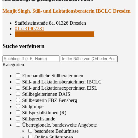
Man­jit Singh, Still- und Lak­ta­ti­ons­be­ra­te­rin IBCLC Dresden
Staffelsteinstraße 8a, 01326 Dresden
015231907281
Still- und Laktationsberaterinnen IBCLC
Suche ver­fei­nern
Kategorien
Ehrenamtliche Stillberaterinnen
Still- und Laktationsberaterinnen IBCLC
Still- und Laktationsexpert:innen EISL
Stillbegleiterinnen DAIS
Stillberaterin FBZ Bensberg
Stillgruppe
StillspezialistInnen (R)
Stillsprechstunde
Überregionale, bundesweite Angebote
besondere Bedürfnisse
Online-Stillgruppen