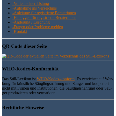
-Vor­tei­le einer Listung
-Auf­nah­me ins Verzeichnis
-Anlei­tung für regis­trier­te Beraterinnen
-Ein­log­gen für regis­trier­te Beraterinnen
-Ände­rung / Löschung
-Fra­gen oder Pro­ble­me melden
-Kon­takt
QR-Code die­ser Seite
WHO-Kodex-Kon­for­mi­tät
Das Still-Lexi­kon ist
WHO-Kodex-kon­form
. Es ver­zich­tet auf Wer­
bung für künst­li­che Säug­lings­nah­rung und Sau­ger und koope­riert
nicht mit Fir­men und Insti­tu­tio­nen, die Säug­lings­nah­rung oder Sau­
ger pro­du­zie­ren oder vermarkten.
Recht­li­che Hinweise