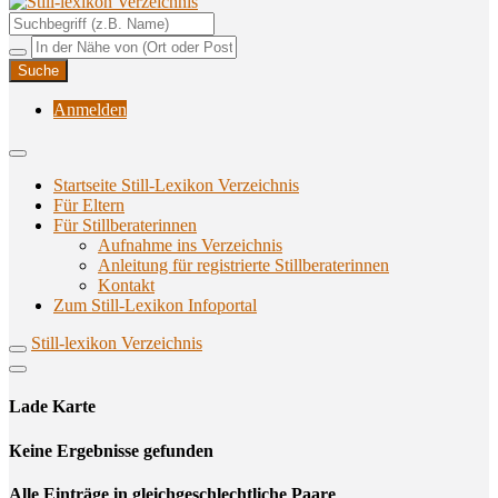
Unterstützungsangebote rund ums Stillen
Still-lexikon Verzeichnis
Anmelden
Startseite Still-Lexikon Verzeichnis
Für Eltern
Für Stillberaterinnen
Aufnahme ins Verzeichnis
Anlei­tung für regis­trier­te Stillberaterinnen
Kon­takt
Zum Still-Lexikon Infoportal
Still-lexikon Verzeichnis
Lade Karte
Кeine Ergebnisse gefunden
Alle Einträge in gleichgeschlechtliche Paare