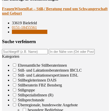
Frau­en­Wis­sen­Rat – Still-/ Bera­tung rund um Schwan­ger­schaft
und Geburt
33619 Bielefeld
0151-18455561
StillspezialistInnen (R)
Suche ver­fei­nern
Kategorien
Ehrenamtliche Stillberaterinnen
Still- und Laktationsberaterinnen IBCLC
Still- und Laktationsexpert:innen EISL
Stillbegleiterinnen DAIS
Stillberaterin FBZ Bensberg
Stillgruppe
StillspezialistInnen (R)
Stillsprechstunde
Überregionale, bundesweite Angebote
besondere Bedürfnisse