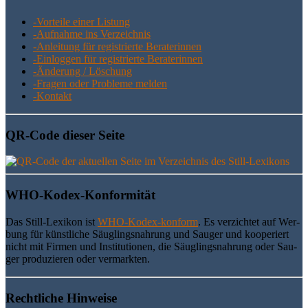
-Vor­tei­le einer Listung
-Auf­nah­me ins Verzeichnis
-Anlei­tung für regis­trier­te Beraterinnen
-Ein­log­gen für regis­trier­te Beraterinnen
-Ände­rung / Löschung
-Fra­gen oder Pro­ble­me melden
-Kon­takt
QR-Code die­ser Seite
WHO-Kodex-Kon­for­mi­tät
Das Still-Lexi­kon ist
WHO-Kodex-kon­form
. Es ver­zich­tet auf Wer­
bung für künst­li­che Säug­lings­nah­rung und Sau­ger und koope­riert
nicht mit Fir­men und Insti­tu­tio­nen, die Säug­lings­nah­rung oder Sau­
ger pro­du­zie­ren oder vermarkten.
Recht­li­che Hinweise