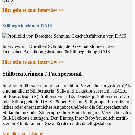
Hier geht es zum Interview >>
Stillbegleiterinnen DAIS
Interview mit Dorothee Schmitz, der Geschäftsführerin des
Deutschen Ausbildungsinstituts für Stillbegleitung DAIS
Hier geht es zum Interview >>
Still­be­ra­te­rin­nen / Fachpersonal
Sind Sie Still­be­ra­te­rin und noch nicht im Ver­zeich­nis regis­triert? Als
ehren­amt­li­che Still­be­ra­te­rin, Still- und Lak­ta­ti­ons­be­ra­te­rin IBCLC,
Still
spe­zia­lis­tin
(R), Still­be­ra­te­rin FBZ Bens­berg, Still­be­ra­te­rin EISL
oder Still­be­glei­te­rin DAIS kön­nen Sie Ihre Still­grup­pe, Ihr frei­be­ruf­
li­ches oder ehren­amt­li­ches Ange­bot und/oder die Still­sprech­stun­de,
Still­am­bu­lanz oder Still­grup­pe Ihrer Ein­rich­tung ins Ver­zeich­nis des
Still-Lexi­kons ein­tra­gen. Den Ein­trag Ihrer Baby­freund­lich zer­ti­fi­
zier­ten Kli­nik kön­nen Sie außer­dem indi­vi­du­ell gestalten.
Vor­tei­le einer Listung