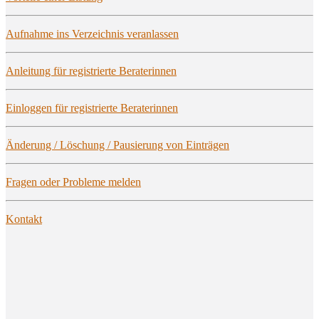
Auf­nah­me ins Ver­zeich­nis veranlassen
Anlei­tung für regis­trier­te Beraterinnen
Ein­log­gen für regis­trier­te Beraterinnen
Ände­rung / Löschung / Pau­sie­rung von Einträgen
Fra­gen oder Pro­ble­me melden
Kon­takt