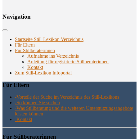
Navi­ga­ti­on
Startseite Still-Lexikon Verzeichnis
Für Eltern
Für Stillberaterinnen
Aufnahme ins Verzeichnis
Anlei­tung für regis­trier­te Stillberaterinnen
Kon­takt
Zum Still-Lexikon Infoportal
Für Eltern
-Vor­tei­le der Suche im Ver­zeich­nis des Still-Lexikons
-So kön­nen Sie suchen
-Was Still­be­ra­tung und die wei­te­ren Unter­stüt­zungs­an­ge­bo­te
leis­ten können
-Kon­takt
Für Still­be­ra­te­rin­nen