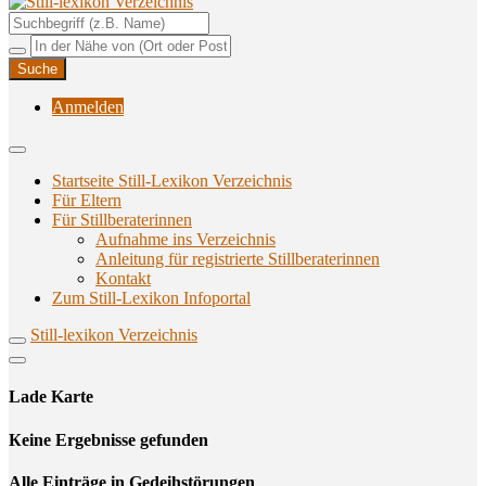
Unterstützungsangebote rund ums Stillen
Still-lexikon Verzeichnis
Anmelden
Startseite Still-Lexikon Verzeichnis
Für Eltern
Für Stillberaterinnen
Aufnahme ins Verzeichnis
Anlei­tung für regis­trier­te Stillberaterinnen
Kon­takt
Zum Still-Lexikon Infoportal
Still-lexikon Verzeichnis
Lade Karte
Кeine Ergebnisse gefunden
Alle Einträge in Gedeihstörungen