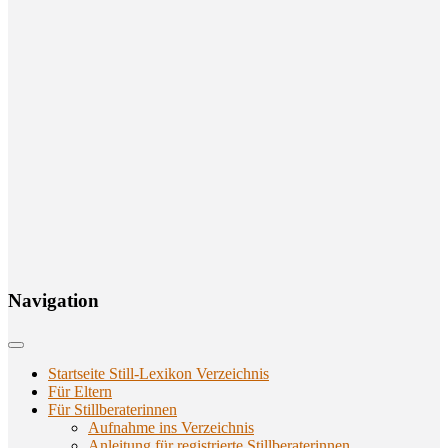
Navi­ga­ti­on
Startseite Still-Lexikon Verzeichnis
Für Eltern
Für Stillberaterinnen
Aufnahme ins Verzeichnis
Anlei­tung für regis­trier­te Stillberaterinnen