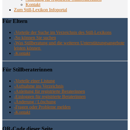
Kon­takt
Zum Still-Lexikon Infoportal
Für Eltern
-Vor­tei­le der Suche im Ver­zeich­nis des Still-Lexikons
-So kön­nen Sie suchen
-Was Still­be­ra­tung und die wei­te­ren Unter­stüt­zungs­an­ge­bo­te
leis­ten können
-Kon­takt
Für Still­be­ra­te­rin­nen
-Vor­tei­le einer Listung
-Auf­nah­me ins Verzeichnis
-Anlei­tung für regis­trier­te Beraterinnen
-Ein­log­gen für regis­trier­te Beraterinnen
-Ände­rung / Löschung
-Fra­gen oder Pro­ble­me melden
-Kon­takt
QR-Code die­ser Seite