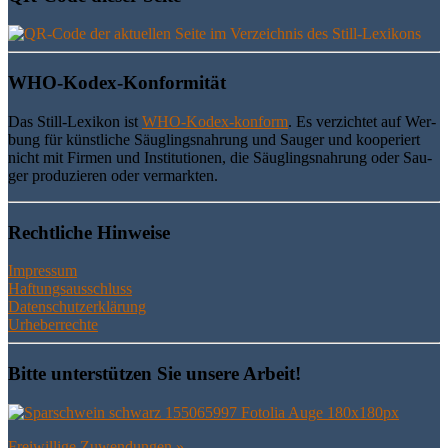
WHO-Kodex-Kon­for­mi­tät
Das Still-Lexi­kon ist
WHO-Kodex-kon­form
. Es ver­zich­tet auf Wer­
bung für künst­li­che Säug­lings­nah­rung und Sau­ger und koope­riert
nicht mit Fir­men und Insti­tu­tio­nen, die Säug­lings­nah­rung oder Sau­
ger pro­du­zie­ren oder vermarkten.
Recht­li­che Hinweise
Impressum
Haftungsausschluss
Datenschutzerklärung
Urheberrechte
Bit­te unter­stüt­zen Sie unse­re Arbeit!
Frei­wil­li­ge Zuwendungen »