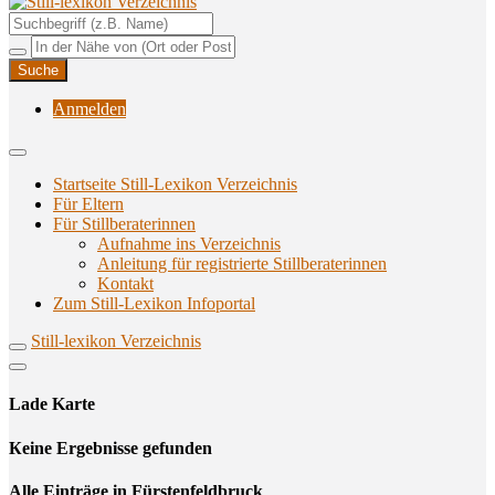
Unterstützungsangebote rund ums Stillen
Still-lexikon Verzeichnis
Anmelden
Startseite Still-Lexikon Verzeichnis
Für Eltern
Für Stillberaterinnen
Aufnahme ins Verzeichnis
Anlei­tung für regis­trier­te Stillberaterinnen
Kon­takt
Zum Still-Lexikon Infoportal
Still-lexikon Verzeichnis
Lade Karte
Кeine Ergebnisse gefunden
Alle Einträge in Fürstenfeldbruck