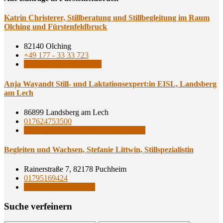
Kat­rin Chris­te­rer, Still­be­ra­tung und Still­be­glei­tung im Raum
Olching und Fürstenfeldbruck
82140 Olching
+49 177 - 33 33 723
Stillbegleiterinnen DAIS
Anja Wayandt Still- und Laktationsexpert:in EISL, Lands­berg
am Lech
86899 Landsberg am Lech
017624753500
Still- und Laktationsexpert:innen EISL
Beglei­ten und Wach­sen, Ste­fa­nie Litt­win, Stillspezialistin
Rainerstraße 7, 82178 Puchheim
01795169424
StillspezialistInnen (R)
Suche ver­fei­nern