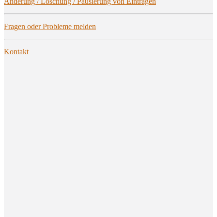
Ände­rung / Löschung / Pau­sie­rung von Einträgen
Fra­gen oder Pro­ble­me melden
Kon­takt