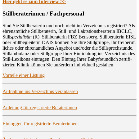
Hier geht es zum Interview >>
Still­be­ra­te­rin­nen / Fachpersonal
Sind Sie Still­be­ra­te­rin und noch nicht im Ver­zeich­nis regis­triert? Als
ehren­amt­li­che Still­be­ra­te­rin, Still- und Lak­ta­ti­ons­be­ra­te­rin IBCLC,
Still
spe­zia­lis­tin
(R), Still­be­ra­te­rin FBZ Bens­berg, Still­be­ra­te­rin EISL
oder Still­be­glei­te­rin DAIS kön­nen Sie Ihre Still­grup­pe, Ihr frei­be­ruf­
li­ches oder ehren­amt­li­ches Ange­bot und/oder die Still­sprech­stun­de,
Still­am­bu­lanz oder Still­grup­pe Ihrer Ein­rich­tung ins Ver­zeich­nis des
Still-Lexi­kons ein­tra­gen. Den Ein­trag Ihrer Baby­freund­lich zer­ti­fi­
zier­ten Kli­nik kön­nen Sie außer­dem indi­vi­du­ell gestalten.
Vor­tei­le einer Listung
Auf­nah­me ins Ver­zeich­nis veranlassen
Anlei­tung für regis­trier­te Beraterinnen
Ein­log­gen für regis­trier­te Beraterinnen