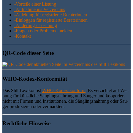
-Vor­tei­le einer Listung
-Auf­nah­me ins Verzeichnis
-Anlei­tung für regis­trier­te Beraterinnen
-Ein­log­gen für regis­trier­te Beraterinnen
-Ände­rung / Löschung
-Fra­gen oder Pro­ble­me melden
-Kon­takt
QR-Code die­ser Seite
WHO-Kodex-Kon­for­mi­tät
Das Still-Lexi­kon ist
WHO-Kodex-kon­form
. Es ver­zich­tet auf Wer­
bung für künst­li­che Säug­lings­nah­rung und Sau­ger und koope­riert
nicht mit Fir­men und Insti­tu­tio­nen, die Säug­lings­nah­rung oder Sau­
ger pro­du­zie­ren oder vermarkten.
Recht­li­che Hinweise