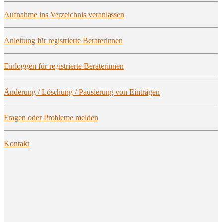
Auf­nah­me ins Ver­zeich­nis veranlassen
Anlei­tung für regis­trier­te Beraterinnen
Ein­log­gen für regis­trier­te Beraterinnen
Ände­rung / Löschung / Pau­sie­rung von Einträgen
Fra­gen oder Pro­ble­me melden
Kon­takt