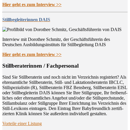
Hier geht es zum Interview >>
Stillbegleiterinnen DAIS
Interview mit Dorothee Schmitz, der Geschäftsführerin des
Deutschen Ausbildungsinstituts für Stillbegleitung DAIS
Hier geht es zum Interview >>
Still­be­ra­te­rin­nen / Fachpersonal
Sind Sie Still­be­ra­te­rin und noch nicht im Ver­zeich­nis regis­triert? Als
ehren­amt­li­che Still­be­ra­te­rin, Still- und Lak­ta­ti­ons­be­ra­te­rin IBCLC,
Still
spe­zia­lis­tin
(R), Still­be­ra­te­rin FBZ Bens­berg, Still­be­ra­te­rin EISL
oder Still­be­glei­te­rin DAIS kön­nen Sie Ihre Still­grup­pe, Ihr frei­be­ruf­
li­ches oder ehren­amt­li­ches Ange­bot und/oder die Still­sprech­stun­de,
Still­am­bu­lanz oder Still­grup­pe Ihrer Ein­rich­tung ins Ver­zeich­nis des
Still-Lexi­kons ein­tra­gen. Den Ein­trag Ihrer Baby­freund­lich zer­ti­fi­
zier­ten Kli­nik kön­nen Sie außer­dem indi­vi­du­ell gestalten.
Vor­tei­le einer Listung