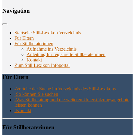
Navi­ga­ti­on
Startseite Still-Lexikon Verzeichnis
Für Eltern
Für Stillberaterinnen
Aufnahme ins Verzeichnis
Anlei­tung für regis­trier­te Stillberaterinnen
Kon­takt
Zum Still-Lexikon Infoportal
Für Eltern
-Vor­tei­le der Suche im Ver­zeich­nis des Still-Lexikons
-So kön­nen Sie suchen
-Was Still­be­ra­tung und die wei­te­ren Unter­stüt­zungs­an­ge­bo­te
leis­ten können
-Kon­takt
Für Still­be­ra­te­rin­nen