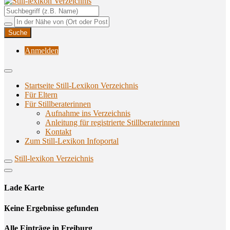
Unterstützungsangebote rund ums Stillen
Still-lexikon Verzeichnis
Anmelden
Startseite Still-Lexikon Verzeichnis
Für Eltern
Für Stillberaterinnen
Aufnahme ins Verzeichnis
Anlei­tung für regis­trier­te Stillberaterinnen
Kon­takt
Zum Still-Lexikon Infoportal
Still-lexikon Verzeichnis
Lade Karte
Кeine Ergebnisse gefunden
Alle Einträge in Freiburg