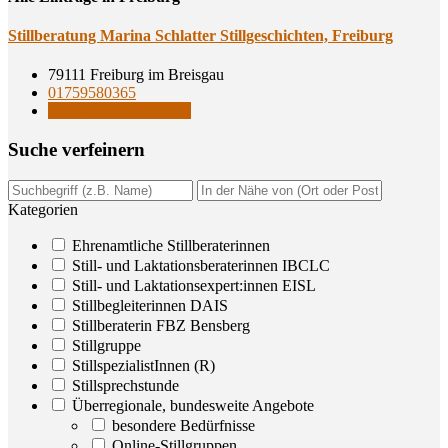
Still­be­ra­tung Mari­na Schlat­ter Still­ge­schich­ten, Freiburg
79111 Freiburg im Breisgau
01759580365
StillspezialistInnen (R)
Suche ver­fei­nern
Kategorien
Ehrenamtliche Stillberaterinnen
Still- und Laktationsberaterinnen IBCLC
Still- und Laktationsexpert:innen EISL
Stillbegleiterinnen DAIS
Stillberaterin FBZ Bensberg
Stillgruppe
StillspezialistInnen (R)
Stillsprechstunde
Überregionale, bundesweite Angebote
besondere Bedürfnisse
Online-Stillgruppen