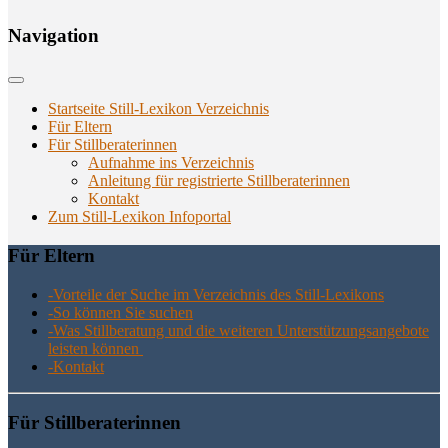
Navi­ga­ti­on
Startseite Still-Lexikon Verzeichnis
Für Eltern
Für Stillberaterinnen
Aufnahme ins Verzeichnis
Anlei­tung für regis­trier­te Stillberaterinnen
Kon­takt
Zum Still-Lexikon Infoportal
Für Eltern
-Vor­tei­le der Suche im Ver­zeich­nis des Still-Lexikons
-So kön­nen Sie suchen
-Was Still­be­ra­tung und die wei­te­ren Unter­stüt­zungs­an­ge­bo­te
leis­ten können
-Kon­takt
Für Still­be­ra­te­rin­nen