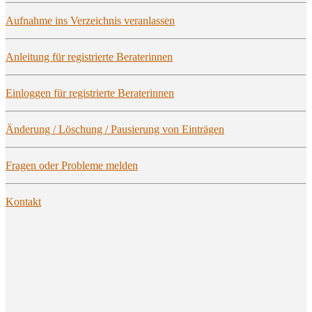
Auf­nah­me ins Ver­zeich­nis veranlassen
Anlei­tung für regis­trier­te Beraterinnen
Ein­log­gen für regis­trier­te Beraterinnen
Ände­rung / Löschung / Pau­sie­rung von Einträgen
Fra­gen oder Pro­ble­me melden
Kon­takt