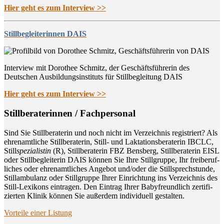
Hier geht es zum Interview >>
Stillbegleiterinnen DAIS
Interview mit Dorothee Schmitz, der Geschäftsführerin des
Deutschen Ausbildungsinstituts für Stillbegleitung DAIS
Hier geht es zum Interview >>
Still­be­ra­te­rin­nen / Fachpersonal
Sind Sie Still­be­ra­te­rin und noch nicht im Ver­zeich­nis regis­triert? Als
ehren­amt­li­che Still­be­ra­te­rin, Still- und Lak­ta­ti­ons­be­ra­te­rin IBCLC,
Still
spe­zia­lis­tin
(R), Still­be­ra­te­rin FBZ Bens­berg, Still­be­ra­te­rin EISL
oder Still­be­glei­te­rin DAIS kön­nen Sie Ihre Still­grup­pe, Ihr frei­be­ruf­
li­ches oder ehren­amt­li­ches Ange­bot und/oder die Still­sprech­stun­de,
Still­am­bu­lanz oder Still­grup­pe Ihrer Ein­rich­tung ins Ver­zeich­nis des
Still-Lexi­kons ein­tra­gen. Den Ein­trag Ihrer Baby­freund­lich zer­ti­fi­
zier­ten Kli­nik kön­nen Sie außer­dem indi­vi­du­ell gestalten.
Vor­tei­le einer Listung