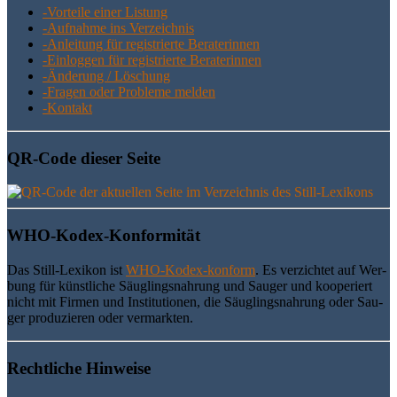
-Vor­tei­le einer Listung
-Auf­nah­me ins Verzeichnis
-Anlei­tung für regis­trier­te Beraterinnen
-Ein­log­gen für regis­trier­te Beraterinnen
-Ände­rung / Löschung
-Fra­gen oder Pro­ble­me melden
-Kon­takt
QR-Code die­ser Seite
WHO-Kodex-Kon­for­mi­tät
Das Still-Lexi­kon ist
WHO-Kodex-kon­form
. Es ver­zich­tet auf Wer­
bung für künst­li­che Säug­lings­nah­rung und Sau­ger und koope­riert
nicht mit Fir­men und Insti­tu­tio­nen, die Säug­lings­nah­rung oder Sau­
ger pro­du­zie­ren oder vermarkten.
Recht­li­che Hinweise