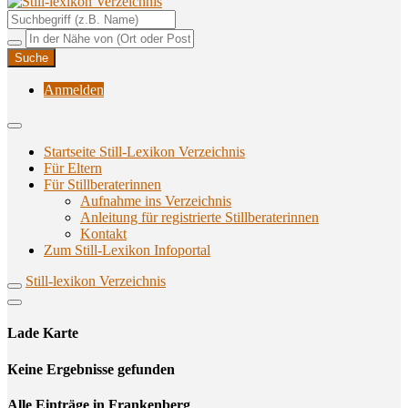
Unterstützungsangebote rund ums Stillen
Still-lexikon Verzeichnis
Anmelden
Startseite Still-Lexikon Verzeichnis
Für Eltern
Für Stillberaterinnen
Aufnahme ins Verzeichnis
Anlei­tung für regis­trier­te Stillberaterinnen
Kon­takt
Zum Still-Lexikon Infoportal
Still-lexikon Verzeichnis
Lade Karte
Кeine Ergebnisse gefunden
Alle Einträge in Frankenberg