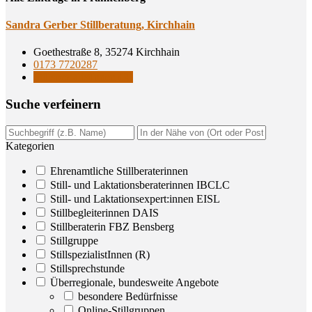
San­dra Ger­ber Still­be­ra­tung, Kirchhain
Goethestraße 8, 35274 Kirchhain
0173 7720287
StillspezialistInnen (R)
Suche ver­fei­nern
Kategorien
Ehrenamtliche Stillberaterinnen
Still- und Laktationsberaterinnen IBCLC
Still- und Laktationsexpert:innen EISL
Stillbegleiterinnen DAIS
Stillberaterin FBZ Bensberg
Stillgruppe
StillspezialistInnen (R)
Stillsprechstunde
Überregionale, bundesweite Angebote
besondere Bedürfnisse
Online-Stillgruppen