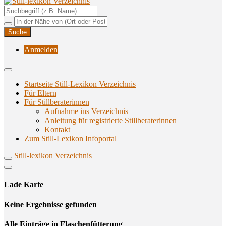
Unterstützungsangebote rund ums Stillen
Still-lexikon Verzeichnis
Anmelden
Startseite Still-Lexikon Verzeichnis
Für Eltern
Für Stillberaterinnen
Aufnahme ins Verzeichnis
Anlei­tung für regis­trier­te Stillberaterinnen
Kon­takt
Zum Still-Lexikon Infoportal
Still-lexikon Verzeichnis
Lade Karte
Кeine Ergebnisse gefunden
Alle Einträge in Flaschenfütterung