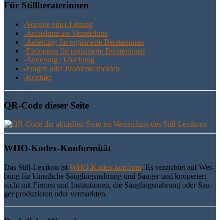
Für Still­be­ra­te­rin­nen
-Vor­tei­le einer Listung
-Auf­nah­me ins Verzeichnis
-Anlei­tung für regis­trier­te Beraterinnen
-Ein­log­gen für regis­trier­te Beraterinnen
-Ände­rung / Löschung
-Fra­gen oder Pro­ble­me melden
-Kon­takt
QR-Code die­ser Seite
WHO-Kodex-Kon­for­mi­tät
Das Still-Lexi­kon ist
WHO-Kodex-kon­form
. Es ver­zich­tet auf Wer­
bung für künst­li­che Säug­lings­nah­rung und Sau­ger und koope­riert
nicht mit Fir­men und Insti­tu­tio­nen, die Säug­lings­nah­rung oder Sau­
ger pro­du­zie­ren oder vermarkten.