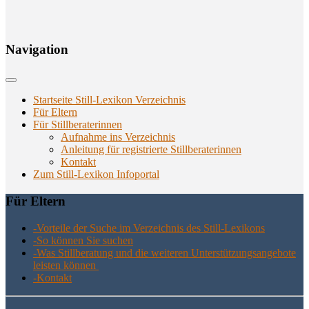
Navi­ga­ti­on
Startseite Still-Lexikon Verzeichnis
Für Eltern
Für Stillberaterinnen
Aufnahme ins Verzeichnis
Anlei­tung für regis­trier­te Stillberaterinnen
Kon­takt
Zum Still-Lexikon Infoportal
Für Eltern
-Vor­tei­le der Suche im Ver­zeich­nis des Still-Lexikons
-So kön­nen Sie suchen
-Was Still­be­ra­tung und die wei­te­ren Unter­stüt­zungs­an­ge­bo­te
leis­ten können
-Kon­takt