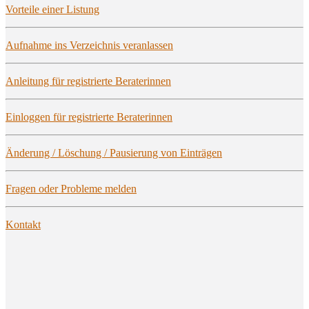
Vor­tei­le einer Listung
Auf­nah­me ins Ver­zeich­nis veranlassen
Anlei­tung für regis­trier­te Beraterinnen
Ein­log­gen für regis­trier­te Beraterinnen
Ände­rung / Löschung / Pau­sie­rung von Einträgen
Fra­gen oder Pro­ble­me melden
Kon­takt