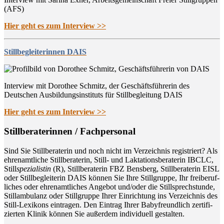
(AFS)
Hier geht es zum Interview >>
Stillbegleiterinnen DAIS
Interview mit Dorothee Schmitz, der Geschäftsführerin des
Deutschen Ausbildungsinstituts für Stillbegleitung DAIS
Hier geht es zum Interview >>
Still­be­ra­te­rin­nen / Fachpersonal
Sind Sie Still­be­ra­te­rin und noch nicht im Ver­zeich­nis regis­triert? Als
ehren­amt­li­che Still­be­ra­te­rin, Still- und Lak­ta­ti­ons­be­ra­te­rin IBCLC,
Still
spe­zia­lis­tin
(R), Still­be­ra­te­rin FBZ Bens­berg, Still­be­ra­te­rin EISL
oder Still­be­glei­te­rin DAIS kön­nen Sie Ihre Still­grup­pe, Ihr frei­be­ruf­
li­ches oder ehren­amt­li­ches Ange­bot und/oder die Still­sprech­stun­de,
Still­am­bu­lanz oder Still­grup­pe Ihrer Ein­rich­tung ins Ver­zeich­nis des
Still-Lexi­kons ein­tra­gen. Den Ein­trag Ihrer Baby­freund­lich zer­ti­fi­
zier­ten Kli­nik kön­nen Sie außer­dem indi­vi­du­ell gestalten.