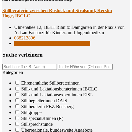
Still­be­ra­te­rin zwi­schen Ros­tock und Stral­sund, Kers­tin
Hoge, IBCLC
Ulmenallee 12, 18311 Ribnitz-Damgarten in der Praxis von
A. Lau Facharzt für Kinder- und Jugendmedizin
038213896
Still- und Laktationsberaterinnen IBCLC
Suche ver­fei­nern
Kategorien
Ehrenamtliche Stillberaterinnen
Still- und Laktationsberaterinnen IBCLC
Still- und Laktationsexpert:innen EISL
Stillbegleiterinnen DAIS
Stillberaterin FBZ Bensberg
Stillgruppe
StillspezialistInnen (R)
Stillsprechstunde
Überregionale, bundesweite Angebote