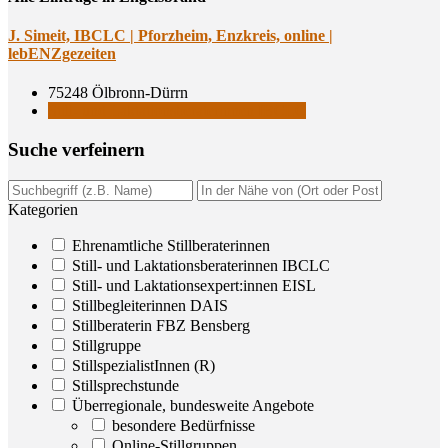
J. Simeit, IBCLC | Pforz­heim, Enz­kreis, online |
lebENZgezeiten
75248 Ölbronn-Dürrn
Still- und Laktationsberaterinnen IBCLC
Suche ver­fei­nern
Kategorien
Ehrenamtliche Stillberaterinnen
Still- und Laktationsberaterinnen IBCLC
Still- und Laktationsexpert:innen EISL
Stillbegleiterinnen DAIS
Stillberaterin FBZ Bensberg
Stillgruppe
StillspezialistInnen (R)
Stillsprechstunde
Überregionale, bundesweite Angebote
besondere Bedürfnisse
Online-Stillgruppen