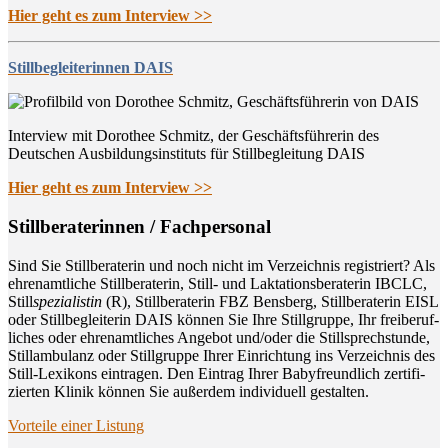
Hier geht es zum Interview >>
Stillbegleiterinnen DAIS
Interview mit Dorothee Schmitz, der Geschäftsführerin des
Deutschen Ausbildungsinstituts für Stillbegleitung DAIS
Hier geht es zum Interview >>
Still­be­ra­te­rin­nen / Fachpersonal
Sind Sie Still­be­ra­te­rin und noch nicht im Ver­zeich­nis regis­triert? Als
ehren­amt­li­che Still­be­ra­te­rin, Still- und Lak­ta­ti­ons­be­ra­te­rin IBCLC,
Still
spe­zia­lis­tin
(R), Still­be­ra­te­rin FBZ Bens­berg, Still­be­ra­te­rin EISL
oder Still­be­glei­te­rin DAIS kön­nen Sie Ihre Still­grup­pe, Ihr frei­be­ruf­
li­ches oder ehren­amt­li­ches Ange­bot und/oder die Still­sprech­stun­de,
Still­am­bu­lanz oder Still­grup­pe Ihrer Ein­rich­tung ins Ver­zeich­nis des
Still-Lexi­kons ein­tra­gen. Den Ein­trag Ihrer Baby­freund­lich zer­ti­fi­
zier­ten Kli­nik kön­nen Sie außer­dem indi­vi­du­ell gestalten.
Vor­tei­le einer Listung