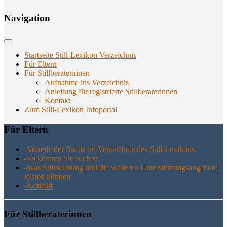
Navi­ga­ti­on
Startseite Still-Lexikon Verzeichnis
Für Eltern
Für Stillberaterinnen
Aufnahme ins Verzeichnis
Anlei­tung für regis­trier­te Stillberaterinnen
Kon­takt
Zum Still-Lexikon Infoportal
Für Eltern
-Vor­tei­le der Suche im Ver­zeich­nis des Still-Lexikons
-So kön­nen Sie suchen
-Was Still­be­ra­tung und die wei­te­ren Unter­stüt­zungs­an­ge­bo­te
leis­ten können
-Kon­takt
Für Still­be­ra­te­rin­nen