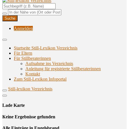
Unterstützungsangebote rund ums Stillen
Still-lexikon Verzeichnis
Anmelden
Startseite Still-Lexikon Verzeichnis
Für Eltern
Für Stillberaterinnen
Aufnahme ins Verzeichnis
Anlei­tung für regis­trier­te Stillberaterinnen
Kon­takt
Zum Still-Lexikon Infoportal
Still-lexikon Verzeichnis
Lade Karte
Кeine Ergebnisse gefunden
Alle Einträge in Engelsbrand