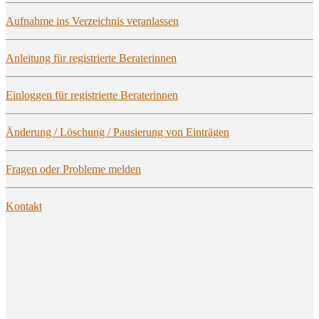
Auf­nah­me ins Ver­zeich­nis veranlassen
Anlei­tung für regis­trier­te Beraterinnen
Ein­log­gen für regis­trier­te Beraterinnen
Ände­rung / Löschung / Pau­sie­rung von Einträgen
Fra­gen oder Pro­ble­me melden
Kon­takt