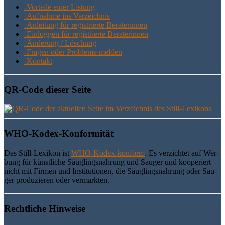
-Vor­tei­le einer Listung
-Auf­nah­me ins Verzeichnis
-Anlei­tung für regis­trier­te Beraterinnen
-Ein­log­gen für regis­trier­te Beraterinnen
-Ände­rung / Löschung
-Fra­gen oder Pro­ble­me melden
-Kon­takt
QR-Code die­ser Seite
WHO-Kodex-Kon­for­mi­tät
Das Still-Lexi­kon ist
WHO-Kodex-kon­form
. Es ver­zich­tet auf Wer­
bung für künst­li­che Säug­lings­nah­rung und Sau­ger und koope­riert
nicht mit Fir­men und Insti­tu­tio­nen, die Säug­lings­nah­rung oder Sau­
ger pro­du­zie­ren oder vermarkten.
Recht­li­che Hinweise