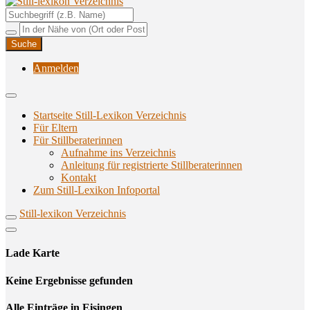
Unterstützungsangebote rund ums Stillen
Still-lexikon Verzeichnis
Anmelden
Startseite Still-Lexikon Verzeichnis
Für Eltern
Für Stillberaterinnen
Aufnahme ins Verzeichnis
Anlei­tung für regis­trier­te Stillberaterinnen
Kon­takt
Zum Still-Lexikon Infoportal
Still-lexikon Verzeichnis
Lade Karte
Кeine Ergebnisse gefunden
Alle Einträge in Eisingen