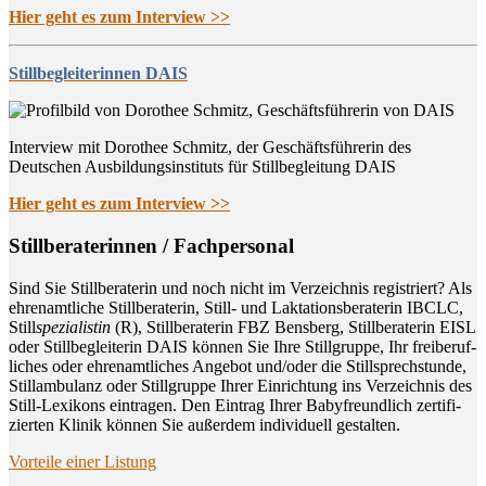
Hier geht es zum Interview >>
Stillbegleiterinnen DAIS
Interview mit Dorothee Schmitz, der Geschäftsführerin des
Deutschen Ausbildungsinstituts für Stillbegleitung DAIS
Hier geht es zum Interview >>
Still­be­ra­te­rin­nen / Fachpersonal
Sind Sie Still­be­ra­te­rin und noch nicht im Ver­zeich­nis regis­triert? Als
ehren­amt­li­che Still­be­ra­te­rin, Still- und Lak­ta­ti­ons­be­ra­te­rin IBCLC,
Still
spe­zia­lis­tin
(R), Still­be­ra­te­rin FBZ Bens­berg, Still­be­ra­te­rin EISL
oder Still­be­glei­te­rin DAIS kön­nen Sie Ihre Still­grup­pe, Ihr frei­be­ruf­
li­ches oder ehren­amt­li­ches Ange­bot und/oder die Still­sprech­stun­de,
Still­am­bu­lanz oder Still­grup­pe Ihrer Ein­rich­tung ins Ver­zeich­nis des
Still-Lexi­kons ein­tra­gen. Den Ein­trag Ihrer Baby­freund­lich zer­ti­fi­
zier­ten Kli­nik kön­nen Sie außer­dem indi­vi­du­ell gestalten.
Vor­tei­le einer Listung