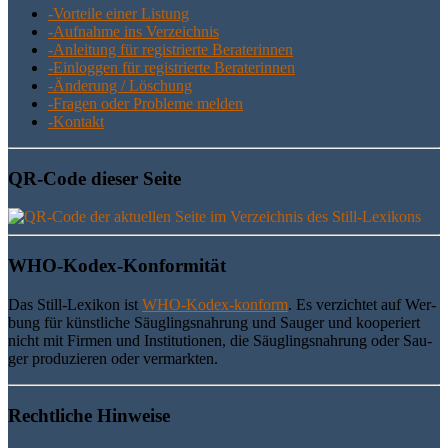
-Vor­tei­le einer Listung
-Auf­nah­me ins Verzeichnis
-Anlei­tung für regis­trier­te Beraterinnen
-Ein­log­gen für regis­trier­te Beraterinnen
-Ände­rung / Löschung
-Fra­gen oder Pro­ble­me melden
-Kon­takt
QR-Code die­ser Seite
WHO-Kodex-Kon­for­mi­tät
Das Still-Lexi­kon ist
WHO-Kodex-kon­form
. Es ver­zich­tet auf Wer­
bung für künst­li­che Säug­lings­nah­rung und Sau­ger und koope­riert
nicht mit Fir­men und Insti­tu­tio­nen, die Säug­lings­nah­rung oder Sau­
ger pro­du­zie­ren oder vermarkten.
Recht­li­che Hinweise