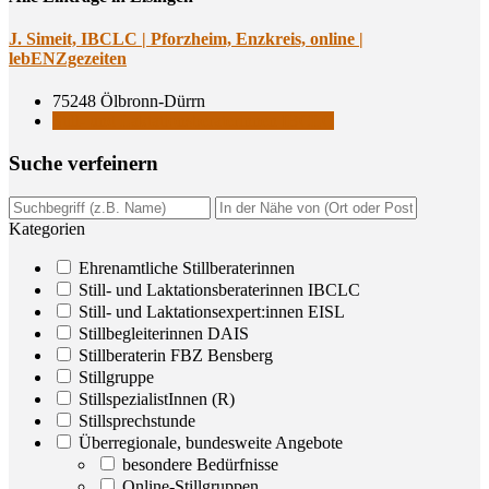
J. Simeit, IBCLC | Pforz­heim, Enz­kreis, online |
lebENZgezeiten
75248 Ölbronn-Dürrn
Still- und Laktationsberaterinnen IBCLC
Suche ver­fei­nern
Kategorien
Ehrenamtliche Stillberaterinnen
Still- und Laktationsberaterinnen IBCLC
Still- und Laktationsexpert:innen EISL
Stillbegleiterinnen DAIS
Stillberaterin FBZ Bensberg
Stillgruppe
StillspezialistInnen (R)
Stillsprechstunde
Überregionale, bundesweite Angebote
besondere Bedürfnisse
Online-Stillgruppen