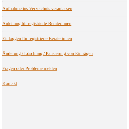
Auf­nah­me ins Ver­zeich­nis veranlassen
Anlei­tung für regis­trier­te Beraterinnen
Ein­log­gen für regis­trier­te Beraterinnen
Ände­rung / Löschung / Pau­sie­rung von Einträgen
Fra­gen oder Pro­ble­me melden
Kon­takt