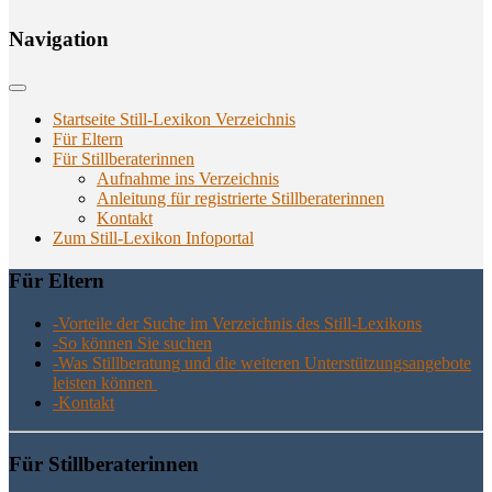
Navi­ga­ti­on
Startseite Still-Lexikon Verzeichnis
Für Eltern
Für Stillberaterinnen
Aufnahme ins Verzeichnis
Anlei­tung für regis­trier­te Stillberaterinnen
Kon­takt
Zum Still-Lexikon Infoportal
Für Eltern
-Vor­tei­le der Suche im Ver­zeich­nis des Still-Lexikons
-So kön­nen Sie suchen
-Was Still­be­ra­tung und die wei­te­ren Unter­stüt­zungs­an­ge­bo­te
leis­ten können
-Kon­takt
Für Still­be­ra­te­rin­nen