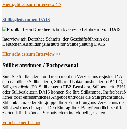
Hier geht es zum Interview >>
Stillbegleiterinnen DAIS
Interview mit Dorothee Schmitz, der Geschäftsführerin des
Deutschen Ausbildungsinstituts für Stillbegleitung DAIS
Hier geht es zum Interview >>
Still­be­ra­te­rin­nen / Fachpersonal
Sind Sie Still­be­ra­te­rin und noch nicht im Ver­zeich­nis regis­triert? Als
ehren­amt­li­che Still­be­ra­te­rin, Still- und Lak­ta­ti­ons­be­ra­te­rin IBCLC,
Still
spe­zia­lis­tin
(R), Still­be­ra­te­rin FBZ Bens­berg, Still­be­ra­te­rin EISL
oder Still­be­glei­te­rin DAIS kön­nen Sie Ihre Still­grup­pe, Ihr frei­be­ruf­
li­ches oder ehren­amt­li­ches Ange­bot und/oder die Still­sprech­stun­de,
Still­am­bu­lanz oder Still­grup­pe Ihrer Ein­rich­tung ins Ver­zeich­nis des
Still-Lexi­kons ein­tra­gen. Den Ein­trag Ihrer Baby­freund­lich zer­ti­fi­
zier­ten Kli­nik kön­nen Sie außer­dem indi­vi­du­ell gestalten.
Vor­tei­le einer Listung