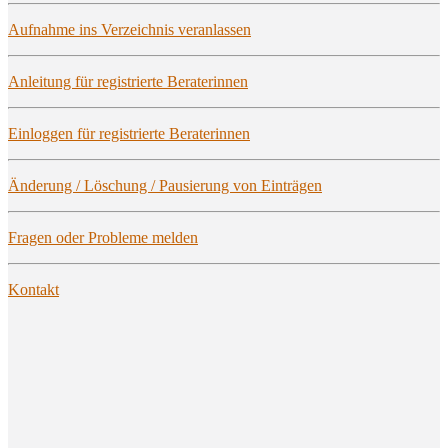
Auf­nah­me ins Ver­zeich­nis veranlassen
Anlei­tung für regis­trier­te Beraterinnen
Ein­log­gen für regis­trier­te Beraterinnen
Ände­rung / Löschung / Pau­sie­rung von Einträgen
Fra­gen oder Pro­ble­me melden
Kon­takt