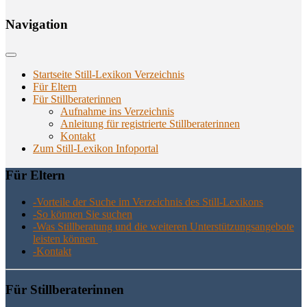
Navi­ga­ti­on
Startseite Still-Lexikon Verzeichnis
Für Eltern
Für Stillberaterinnen
Aufnahme ins Verzeichnis
Anlei­tung für regis­trier­te Stillberaterinnen
Kon­takt
Zum Still-Lexikon Infoportal
Für Eltern
-Vor­tei­le der Suche im Ver­zeich­nis des Still-Lexikons
-So kön­nen Sie suchen
-Was Still­be­ra­tung und die wei­te­ren Unter­stüt­zungs­an­ge­bo­te
leis­ten können
-Kon­takt
Für Still­be­ra­te­rin­nen