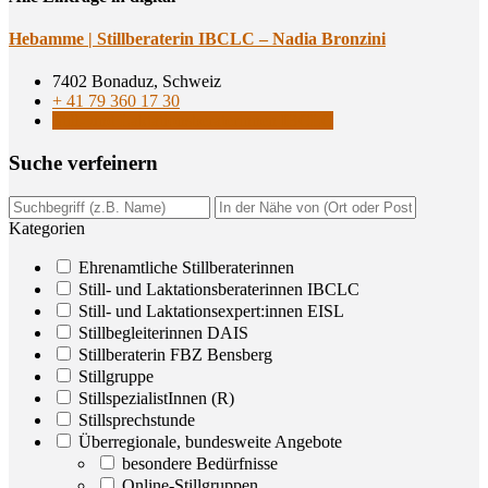
Heb­am­me | Still­be­ra­te­rin IBCLC – Nadia Bronzini
7402 Bonaduz, Schweiz
+ 41 79 360 17 30
Still- und Laktationsberaterinnen IBCLC
Suche ver­fei­nern
Kategorien
Ehrenamtliche Stillberaterinnen
Still- und Laktationsberaterinnen IBCLC
Still- und Laktationsexpert:innen EISL
Stillbegleiterinnen DAIS
Stillberaterin FBZ Bensberg
Stillgruppe
StillspezialistInnen (R)
Stillsprechstunde
Überregionale, bundesweite Angebote
besondere Bedürfnisse
Online-Stillgruppen