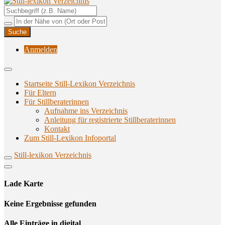
Unterstützungsangebote rund ums Stillen
Still-lexikon Verzeichnis
Anmelden
Startseite Still-Lexikon Verzeichnis
Für Eltern
Für Stillberaterinnen
Aufnahme ins Verzeichnis
Anlei­tung für regis­trier­te Stillberaterinnen
Kon­takt
Zum Still-Lexikon Infoportal
Still-lexikon Verzeichnis
Lade Karte
Кeine Ergebnisse gefunden
Alle Einträge in digital