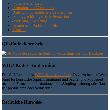
-Vor­tei­le einer Listung
-Auf­nah­me ins Verzeichnis
-Anlei­tung für regis­trier­te Beraterinnen
-Ein­log­gen für regis­trier­te Beraterinnen
-Ände­rung / Löschung
-Fra­gen oder Pro­ble­me melden
-Kon­takt
QR-Code die­ser Seite
WHO-Kodex-Kon­for­mi­tät
Das Still-Lexi­kon ist
WHO-Kodex-kon­form
. Es ver­zich­tet auf Wer­
bung für künst­li­che Säug­lings­nah­rung und Sau­ger und koope­riert
nicht mit Fir­men und Insti­tu­tio­nen, die Säug­lings­nah­rung oder Sau­
ger pro­du­zie­ren oder vermarkten.
Recht­li­che Hinweise