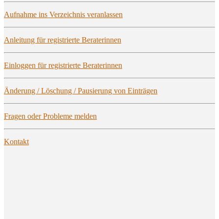
Auf­nah­me ins Ver­zeich­nis veranlassen
Anlei­tung für regis­trier­te Beraterinnen
Ein­log­gen für regis­trier­te Beraterinnen
Ände­rung / Löschung / Pau­sie­rung von Einträgen
Fra­gen oder Pro­ble­me melden
Kon­takt