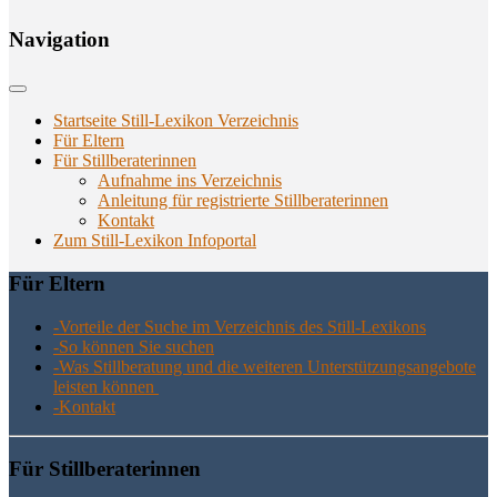
Navi­ga­ti­on
Startseite Still-Lexikon Verzeichnis
Für Eltern
Für Stillberaterinnen
Aufnahme ins Verzeichnis
Anlei­tung für regis­trier­te Stillberaterinnen
Kon­takt
Zum Still-Lexikon Infoportal
Für Eltern
-Vor­tei­le der Suche im Ver­zeich­nis des Still-Lexikons
-So kön­nen Sie suchen
-Was Still­be­ra­tung und die wei­te­ren Unter­stüt­zungs­an­ge­bo­te
leis­ten können
-Kon­takt
Für Still­be­ra­te­rin­nen