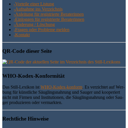
-Vor­tei­le einer Listung
-Auf­nah­me ins Verzeichnis
-Anlei­tung für regis­trier­te Beraterinnen
-Ein­log­gen für regis­trier­te Beraterinnen
-Ände­rung / Löschung
-Fra­gen oder Pro­ble­me melden
-Kon­takt
QR-Code die­ser Seite
WHO-Kodex-Kon­for­mi­tät
Das Still-Lexi­kon ist
WHO-Kodex-kon­form
. Es ver­zich­tet auf Wer­
bung für künst­li­che Säug­lings­nah­rung und Sau­ger und koope­riert
nicht mit Fir­men und Insti­tu­tio­nen, die Säug­lings­nah­rung oder Sau­
ger pro­du­zie­ren oder vermarkten.
Recht­li­che Hinweise