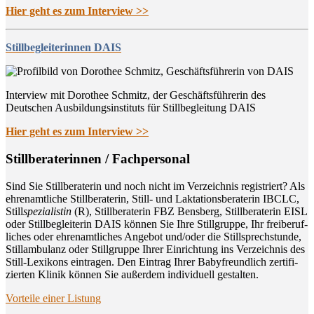
Hier geht es zum Interview >>
Stillbegleiterinnen DAIS
Interview mit Dorothee Schmitz, der Geschäftsführerin des
Deutschen Ausbildungsinstituts für Stillbegleitung DAIS
Hier geht es zum Interview >>
Still­be­ra­te­rin­nen / Fachpersonal
Sind Sie Still­be­ra­te­rin und noch nicht im Ver­zeich­nis regis­triert? Als
ehren­amt­li­che Still­be­ra­te­rin, Still- und Lak­ta­ti­ons­be­ra­te­rin IBCLC,
Still
spe­zia­lis­tin
(R), Still­be­ra­te­rin FBZ Bens­berg, Still­be­ra­te­rin EISL
oder Still­be­glei­te­rin DAIS kön­nen Sie Ihre Still­grup­pe, Ihr frei­be­ruf­
li­ches oder ehren­amt­li­ches Ange­bot und/oder die Still­sprech­stun­de,
Still­am­bu­lanz oder Still­grup­pe Ihrer Ein­rich­tung ins Ver­zeich­nis des
Still-Lexi­kons ein­tra­gen. Den Ein­trag Ihrer Baby­freund­lich zer­ti­fi­
zier­ten Kli­nik kön­nen Sie außer­dem indi­vi­du­ell gestalten.
Vor­tei­le einer Listung