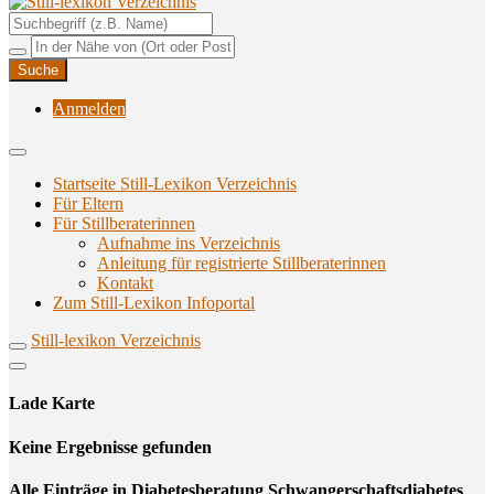
Unterstützungsangebote rund ums Stillen
Still-lexikon Verzeichnis
Anmelden
Startseite Still-Lexikon Verzeichnis
Für Eltern
Für Stillberaterinnen
Aufnahme ins Verzeichnis
Anlei­tung für regis­trier­te Stillberaterinnen
Kon­takt
Zum Still-Lexikon Infoportal
Still-lexikon Verzeichnis
Lade Karte
Кeine Ergebnisse gefunden
Alle Einträge in Diabetesberatung Schwangerschaftsdiabetes