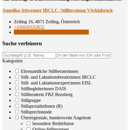
Ange­li­ka Att­wen­ger IBCLC, Still­be­ra­tung Vöcklabruck
Zeiling 16, 4871 Zeiling, Österreich
+436649183832
Still- und Laktationsberaterinnen IBCLC
Suche ver­fei­nern
Kategorien
Ehrenamtliche Stillberaterinnen
Still- und Laktationsberaterinnen IBCLC
Still- und Laktationsexpert:innen EISL
Stillbegleiterinnen DAIS
Stillberaterin FBZ Bensberg
Stillgruppe
StillspezialistInnen (R)
Stillsprechstunde
Überregionale, bundesweite Angebote
besondere Bedürfnisse
Online-Stillgruppen