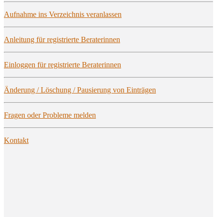
Auf­nah­me ins Ver­zeich­nis veranlassen
Anlei­tung für regis­trier­te Beraterinnen
Ein­log­gen für regis­trier­te Beraterinnen
Ände­rung / Löschung / Pau­sie­rung von Einträgen
Fra­gen oder Pro­ble­me melden
Kon­takt