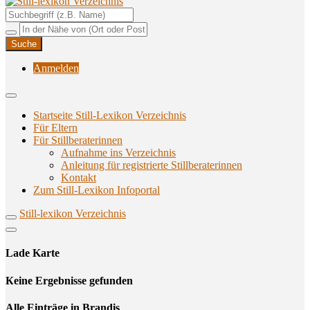
Unterstützungsangebote rund ums Stillen
Still-lexikon Verzeichnis
Anmelden
Startseite Still-Lexikon Verzeichnis
Für Eltern
Für Stillberaterinnen
Aufnahme ins Verzeichnis
Anlei­tung für regis­trier­te Stillberaterinnen
Kon­takt
Zum Still-Lexikon Infoportal
Still-lexikon Verzeichnis
Lade Karte
Кeine Ergebnisse gefunden
Alle Einträge in Brandis