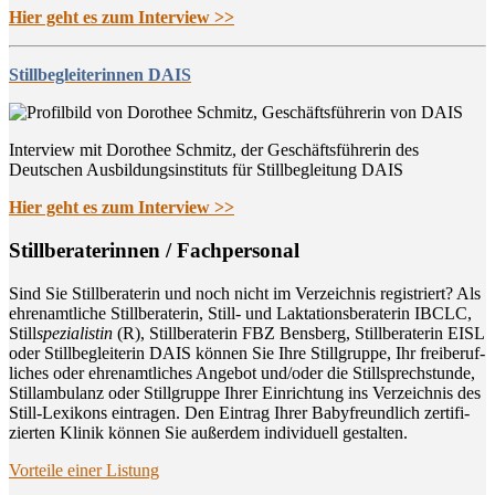
Hier geht es zum Interview >>
Stillbegleiterinnen DAIS
Interview mit Dorothee Schmitz, der Geschäftsführerin des
Deutschen Ausbildungsinstituts für Stillbegleitung DAIS
Hier geht es zum Interview >>
Still­be­ra­te­rin­nen / Fachpersonal
Sind Sie Still­be­ra­te­rin und noch nicht im Ver­zeich­nis regis­triert? Als
ehren­amt­li­che Still­be­ra­te­rin, Still- und Lak­ta­ti­ons­be­ra­te­rin IBCLC,
Still
spe­zia­lis­tin
(R), Still­be­ra­te­rin FBZ Bens­berg, Still­be­ra­te­rin EISL
oder Still­be­glei­te­rin DAIS kön­nen Sie Ihre Still­grup­pe, Ihr frei­be­ruf­
li­ches oder ehren­amt­li­ches Ange­bot und/oder die Still­sprech­stun­de,
Still­am­bu­lanz oder Still­grup­pe Ihrer Ein­rich­tung ins Ver­zeich­nis des
Still-Lexi­kons ein­tra­gen. Den Ein­trag Ihrer Baby­freund­lich zer­ti­fi­
zier­ten Kli­nik kön­nen Sie außer­dem indi­vi­du­ell gestalten.
Vor­tei­le einer Listung