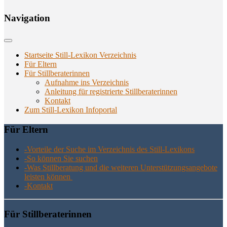
Navi­ga­ti­on
Startseite Still-Lexikon Verzeichnis
Für Eltern
Für Stillberaterinnen
Aufnahme ins Verzeichnis
Anlei­tung für regis­trier­te Stillberaterinnen
Kon­takt
Zum Still-Lexikon Infoportal
Für Eltern
-Vor­tei­le der Suche im Ver­zeich­nis des Still-Lexikons
-So kön­nen Sie suchen
-Was Still­be­ra­tung und die wei­te­ren Unter­stüt­zungs­an­ge­bo­te
leis­ten können
-Kon­takt
Für Still­be­ra­te­rin­nen