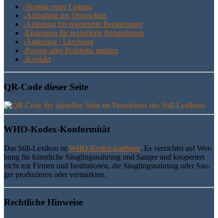
-Vor­tei­le einer Listung
-Auf­nah­me ins Verzeichnis
-Anlei­tung für regis­trier­te Beraterinnen
-Ein­log­gen für regis­trier­te Beraterinnen
-Ände­rung / Löschung
-Fra­gen oder Pro­ble­me melden
-Kon­takt
QR-Code die­ser Seite
WHO-Kodex-Kon­for­mi­tät
Das Still-Lexi­kon ist
WHO-Kodex-kon­form
. Es ver­zich­tet auf Wer­
bung für künst­li­che Säug­lings­nah­rung und Sau­ger und koope­riert
nicht mit Fir­men und Insti­tu­tio­nen, die Säug­lings­nah­rung oder Sau­
ger pro­du­zie­ren oder vermarkten.
Recht­li­che Hinweise