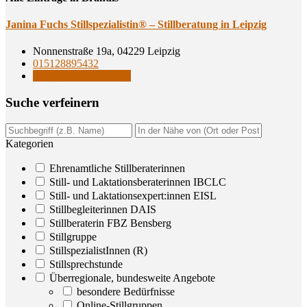
Jani­na Fuchs Still­spe­zia­lis­tin® – Still­be­ra­tung in Leipzig
Nonnenstraße 19a, 04229 Leipzig
015128895432
StillspezialistInnen (R)
Suche ver­fei­nern
Kategorien
Ehrenamtliche Stillberaterinnen
Still- und Laktationsberaterinnen IBCLC
Still- und Laktationsexpert:innen EISL
Stillbegleiterinnen DAIS
Stillberaterin FBZ Bensberg
Stillgruppe
StillspezialistInnen (R)
Stillsprechstunde
Überregionale, bundesweite Angebote
besondere Bedürfnisse
Online-Stillgruppen