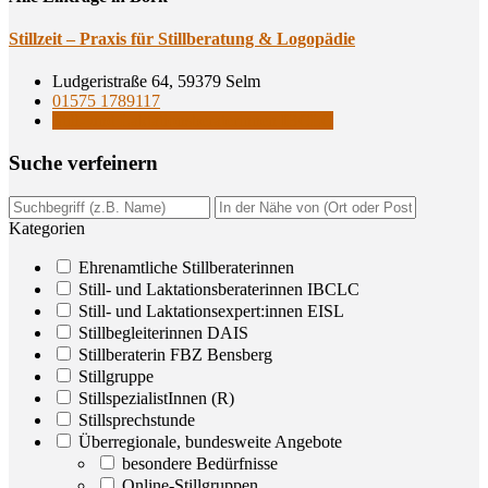
Still­zeit – Pra­xis für Still­be­ra­tung & Logopädie
Ludgeristraße 64, 59379 Selm
01575 1789117
Still- und Laktationsberaterinnen IBCLC
Suche ver­fei­nern
Kategorien
Ehrenamtliche Stillberaterinnen
Still- und Laktationsberaterinnen IBCLC
Still- und Laktationsexpert:innen EISL
Stillbegleiterinnen DAIS
Stillberaterin FBZ Bensberg
Stillgruppe
StillspezialistInnen (R)
Stillsprechstunde
Überregionale, bundesweite Angebote
besondere Bedürfnisse
Online-Stillgruppen