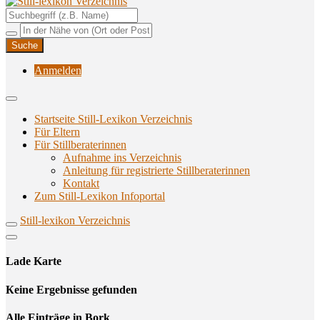
Unterstützungsangebote rund ums Stillen
Still-lexikon Verzeichnis
Anmelden
Startseite Still-Lexikon Verzeichnis
Für Eltern
Für Stillberaterinnen
Aufnahme ins Verzeichnis
Anlei­tung für regis­trier­te Stillberaterinnen
Kon­takt
Zum Still-Lexikon Infoportal
Still-lexikon Verzeichnis
Lade Karte
Кeine Ergebnisse gefunden
Alle Einträge in Bork