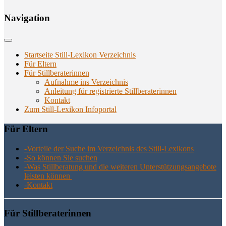
Navi­ga­ti­on
Startseite Still-Lexikon Verzeichnis
Für Eltern
Für Stillberaterinnen
Aufnahme ins Verzeichnis
Anlei­tung für regis­trier­te Stillberaterinnen
Kon­takt
Zum Still-Lexikon Infoportal
Für Eltern
-Vor­tei­le der Suche im Ver­zeich­nis des Still-Lexikons
-So kön­nen Sie suchen
-Was Still­be­ra­tung und die wei­te­ren Unter­stüt­zungs­an­ge­bo­te
leis­ten können
-Kon­takt
Für Still­be­ra­te­rin­nen