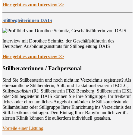
Hier geht es zum Interview >>
Stillbegleiterinnen DAIS
Interview mit Dorothee Schmitz, der Geschäftsführerin des
Deutschen Ausbildungsinstituts für Stillbegleitung DAIS
Hier geht es zum Interview >>
Still­be­ra­te­rin­nen / Fachpersonal
Sind Sie Still­be­ra­te­rin und noch nicht im Ver­zeich­nis regis­triert? Als
ehren­amt­li­che Still­be­ra­te­rin, Still- und Lak­ta­ti­ons­be­ra­te­rin IBCLC,
Still
spe­zia­lis­tin
(R), Still­be­ra­te­rin FBZ Bens­berg, Still­be­ra­te­rin EISL
oder Still­be­glei­te­rin DAIS kön­nen Sie Ihre Still­grup­pe, Ihr frei­be­ruf­
li­ches oder ehren­amt­li­ches Ange­bot und/oder die Still­sprech­stun­de,
Still­am­bu­lanz oder Still­grup­pe Ihrer Ein­rich­tung ins Ver­zeich­nis des
Still-Lexi­kons ein­tra­gen. Den Ein­trag Ihrer Baby­freund­lich zer­ti­fi­
zier­ten Kli­nik kön­nen Sie außer­dem indi­vi­du­ell gestalten.
Vor­tei­le einer Listung