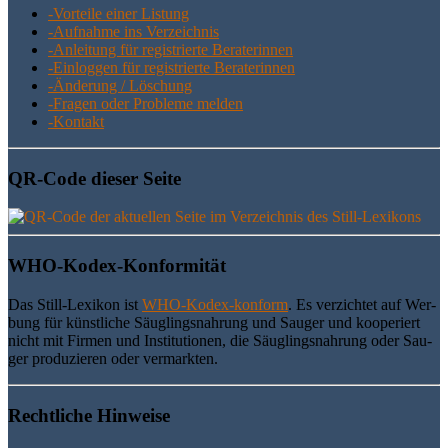
-Vor­tei­le einer Listung
-Auf­nah­me ins Verzeichnis
-Anlei­tung für regis­trier­te Beraterinnen
-Ein­log­gen für regis­trier­te Beraterinnen
-Ände­rung / Löschung
-Fra­gen oder Pro­ble­me melden
-Kon­takt
QR-Code die­ser Seite
WHO-Kodex-Kon­for­mi­tät
Das Still-Lexi­kon ist
WHO-Kodex-kon­form
. Es ver­zich­tet auf Wer­
bung für künst­li­che Säug­lings­nah­rung und Sau­ger und koope­riert
nicht mit Fir­men und Insti­tu­tio­nen, die Säug­lings­nah­rung oder Sau­
ger pro­du­zie­ren oder vermarkten.
Recht­li­che Hinweise