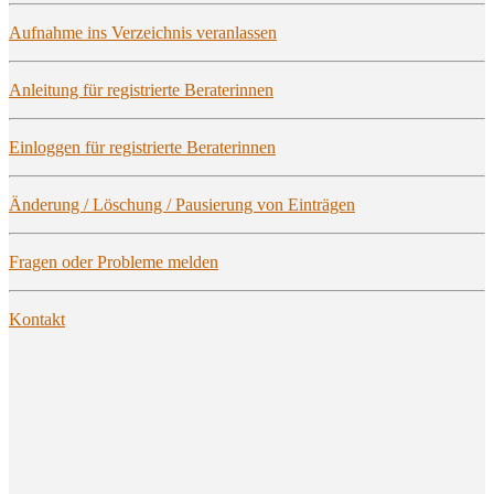
Auf­nah­me ins Ver­zeich­nis veranlassen
Anlei­tung für regis­trier­te Beraterinnen
Ein­log­gen für regis­trier­te Beraterinnen
Ände­rung / Löschung / Pau­sie­rung von Einträgen
Fra­gen oder Pro­ble­me melden
Kon­takt