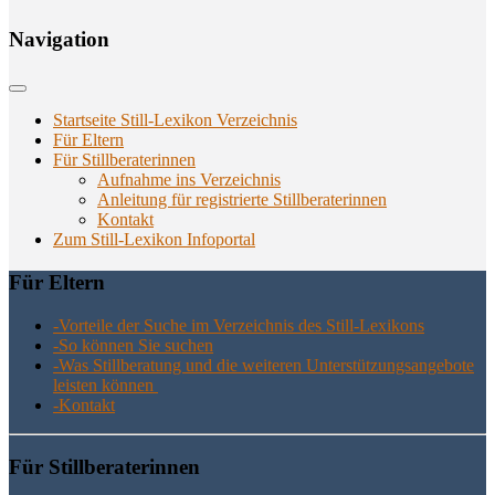
Navi­ga­ti­on
Startseite Still-Lexikon Verzeichnis
Für Eltern
Für Stillberaterinnen
Aufnahme ins Verzeichnis
Anlei­tung für regis­trier­te Stillberaterinnen
Kon­takt
Zum Still-Lexikon Infoportal
Für Eltern
-Vor­tei­le der Suche im Ver­zeich­nis des Still-Lexikons
-So kön­nen Sie suchen
-Was Still­be­ra­tung und die wei­te­ren Unter­stüt­zungs­an­ge­bo­te
leis­ten können
-Kon­takt
Für Still­be­ra­te­rin­nen