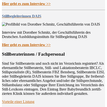
Hier geht es zum Interview >>
Stillbegleiterinnen DAIS
Interview mit Dorothee Schmitz, der Geschäftsführerin des
Deutschen Ausbildungsinstituts für Stillbegleitung DAIS
Hier geht es zum Interview >>
Still­be­ra­te­rin­nen / Fachpersonal
Sind Sie Still­be­ra­te­rin und noch nicht im Ver­zeich­nis regis­triert? Als
ehren­amt­li­che Still­be­ra­te­rin, Still- und Lak­ta­ti­ons­be­ra­te­rin IBCLC,
Still
spe­zia­lis­tin
(R), Still­be­ra­te­rin FBZ Bens­berg, Still­be­ra­te­rin EISL
oder Still­be­glei­te­rin DAIS kön­nen Sie Ihre Still­grup­pe, Ihr frei­be­ruf­
li­ches oder ehren­amt­li­ches Ange­bot und/oder die Still­sprech­stun­de,
Still­am­bu­lanz oder Still­grup­pe Ihrer Ein­rich­tung ins Ver­zeich­nis des
Still-Lexi­kons ein­tra­gen. Den Ein­trag Ihrer Baby­freund­lich zer­ti­fi­
zier­ten Kli­nik kön­nen Sie außer­dem indi­vi­du­ell gestalten.
Vor­tei­le einer Listung