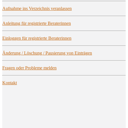
Auf­nah­me ins Ver­zeich­nis veranlassen
Anlei­tung für regis­trier­te Beraterinnen
Ein­log­gen für regis­trier­te Beraterinnen
Ände­rung / Löschung / Pau­sie­rung von Einträgen
Fra­gen oder Pro­ble­me melden
Kon­takt