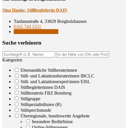
Sina Hau­ke, Still­be­glei­te­rin DAIS
Tanfanastraße 4, 33829 Borgholzhausen
0162 744 3331
Stillbegleiterinnen DAIS
Suche ver­fei­nern
Kategorien
Ehrenamtliche Stillberaterinnen
Still- und Laktationsberaterinnen IBCLC
Still- und Laktationsexpert:innen EISL
Stillbegleiterinnen DAIS
Stillberaterin FBZ Bensberg
Stillgruppe
StillspezialistInnen (R)
Stillsprechstunde
Überregionale, bundesweite Angebote
besondere Bedürfnisse
Online-Stillgruppen