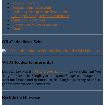
-Vor­tei­le einer Listung
-Auf­nah­me ins Verzeichnis
-Anlei­tung für regis­trier­te Beraterinnen
-Ein­log­gen für regis­trier­te Beraterinnen
-Ände­rung / Löschung
-Fra­gen oder Pro­ble­me melden
-Kon­takt
QR-Code die­ser Seite
WHO-Kodex-Kon­for­mi­tät
Das Still-Lexi­kon ist
WHO-Kodex-kon­form
. Es ver­zich­tet auf Wer­
bung für künst­li­che Säug­lings­nah­rung und Sau­ger und koope­riert
nicht mit Fir­men und Insti­tu­tio­nen, die Säug­lings­nah­rung oder Sau­
ger pro­du­zie­ren oder vermarkten.
Recht­li­che Hinweise