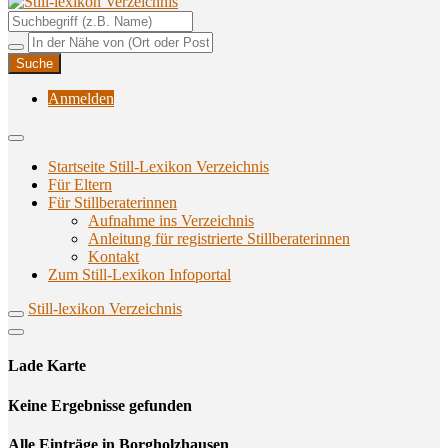
Unterstützungsangebote rund ums Stillen
Still-lexikon Verzeichnis
Anmelden
Startseite Still-Lexikon Verzeichnis
Für Eltern
Für Stillberaterinnen
Aufnahme ins Verzeichnis
Anlei­tung für regis­trier­te Stillberaterinnen
Kon­takt
Zum Still-Lexikon Infoportal
Still-lexikon Verzeichnis
Lade Karte
Кeine Ergebnisse gefunden
Alle Einträge in Borgholzhausen