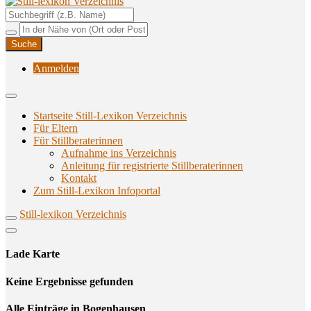
Unterstützungsangebote rund ums Stillen
Still-lexikon Verzeichnis
Anmelden
Startseite Still-Lexikon Verzeichnis
Für Eltern
Für Stillberaterinnen
Aufnahme ins Verzeichnis
Anlei­tung für regis­trier­te Stillberaterinnen
Kon­takt
Zum Still-Lexikon Infoportal
Still-lexikon Verzeichnis
Lade Karte
Кeine Ergebnisse gefunden
Alle Einträge in Bogenhausen