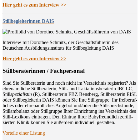
Hier geht es zum Interview >>
Stillbegleiterinnen DAIS
Interview mit Dorothee Schmitz, der Geschäftsführerin des
Deutschen Ausbildungsinstituts für Stillbegleitung DAIS
Hier geht es zum Interview >>
Still­be­ra­te­rin­nen / Fachpersonal
Sind Sie Still­be­ra­te­rin und noch nicht im Ver­zeich­nis regis­triert? Als
ehren­amt­li­che Still­be­ra­te­rin, Still- und Lak­ta­ti­ons­be­ra­te­rin IBCLC,
Still
spe­zia­lis­tin
(R), Still­be­ra­te­rin FBZ Bens­berg, Still­be­ra­te­rin EISL
oder Still­be­glei­te­rin DAIS kön­nen Sie Ihre Still­grup­pe, Ihr frei­be­ruf­
li­ches oder ehren­amt­li­ches Ange­bot und/oder die Still­sprech­stun­de,
Still­am­bu­lanz oder Still­grup­pe Ihrer Ein­rich­tung ins Ver­zeich­nis des
Still-Lexi­kons ein­tra­gen. Den Ein­trag Ihrer Baby­freund­lich zer­ti­fi­
zier­ten Kli­nik kön­nen Sie außer­dem indi­vi­du­ell gestalten.
Vor­tei­le einer Listung