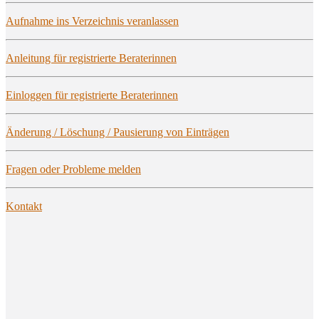
Auf­nah­me ins Ver­zeich­nis veranlassen
Anlei­tung für regis­trier­te Beraterinnen
Ein­log­gen für regis­trier­te Beraterinnen
Ände­rung / Löschung / Pau­sie­rung von Einträgen
Fra­gen oder Pro­ble­me melden
Kon­takt