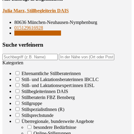
Julia Marz, Still­be­glei­te­rin DAIS
80636 München-Neuhausen-Nymphenburg
015129616928
Stillbegleiterinnen DAIS
Suche ver­fei­nern
Kategorien
Ehrenamtliche Stillberaterinnen
Still- und Laktationsberaterinnen IBCLC
Still- und Laktationsexpert:innen EISL
Stillbegleiterinnen DAIS
Stillberaterin FBZ Bensberg
Stillgruppe
StillspezialistInnen (R)
Stillsprechstunde
Überregionale, bundesweite Angebote
besondere Bedürfnisse
Online-Stillgruppen