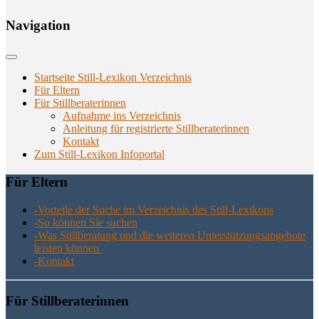
Navi­ga­ti­on
Startseite Still-Lexikon Verzeichnis
Für Eltern
Für Stillberaterinnen
Aufnahme ins Verzeichnis
Anlei­tung für regis­trier­te Stillberaterinnen
Kon­takt
Zum Still-Lexikon Infoportal
Für Eltern
-Vor­tei­le der Suche im Ver­zeich­nis des Still-Lexikons
-So kön­nen Sie suchen
-Was Still­be­ra­tung und die wei­te­ren Unter­stüt­zungs­an­ge­bo­te
leis­ten können
-Kon­takt
Für Still­be­ra­te­rin­nen