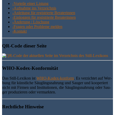
-Vor­tei­le einer Listung
-Auf­nah­me ins Verzeichnis
-Anlei­tung für regis­trier­te Beraterinnen
-Ein­log­gen für regis­trier­te Beraterinnen
-Ände­rung / Löschung
-Fra­gen oder Pro­ble­me melden
-Kon­takt
QR-Code die­ser Seite
WHO-Kodex-Kon­for­mi­tät
Das Still-Lexi­kon ist
WHO-Kodex-kon­form
. Es ver­zich­tet auf Wer­
bung für künst­li­che Säug­lings­nah­rung und Sau­ger und koope­riert
nicht mit Fir­men und Insti­tu­tio­nen, die Säug­lings­nah­rung oder Sau­
ger pro­du­zie­ren oder vermarkten.
Recht­li­che Hinweise