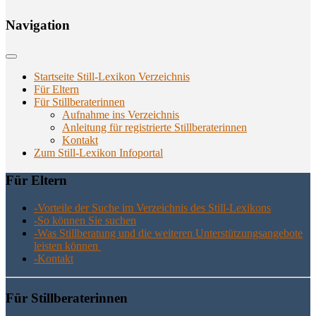
Navi­ga­ti­on
Startseite Still-Lexikon Verzeichnis
Für Eltern
Für Stillberaterinnen
Aufnahme ins Verzeichnis
Anlei­tung für regis­trier­te Stillberaterinnen
Kon­takt
Zum Still-Lexikon Infoportal
Für Eltern
-Vor­tei­le der Suche im Ver­zeich­nis des Still-Lexikons
-So kön­nen Sie suchen
-Was Still­be­ra­tung und die wei­te­ren Unter­stüt­zungs­an­ge­bo­te
leis­ten können
-Kon­takt
Für Still­be­ra­te­rin­nen