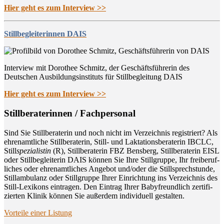
Hier geht es zum Interview >>
Stillbegleiterinnen DAIS
Interview mit Dorothee Schmitz, der Geschäftsführerin des
Deutschen Ausbildungsinstituts für Stillbegleitung DAIS
Hier geht es zum Interview >>
Still­be­ra­te­rin­nen / Fachpersonal
Sind Sie Still­be­ra­te­rin und noch nicht im Ver­zeich­nis regis­triert? Als
ehren­amt­li­che Still­be­ra­te­rin, Still- und Lak­ta­ti­ons­be­ra­te­rin IBCLC,
Still
spe­zia­lis­tin
(R), Still­be­ra­te­rin FBZ Bens­berg, Still­be­ra­te­rin EISL
oder Still­be­glei­te­rin DAIS kön­nen Sie Ihre Still­grup­pe, Ihr frei­be­ruf­
li­ches oder ehren­amt­li­ches Ange­bot und/oder die Still­sprech­stun­de,
Still­am­bu­lanz oder Still­grup­pe Ihrer Ein­rich­tung ins Ver­zeich­nis des
Still-Lexi­kons ein­tra­gen. Den Ein­trag Ihrer Baby­freund­lich zer­ti­fi­
zier­ten Kli­nik kön­nen Sie außer­dem indi­vi­du­ell gestalten.
Vor­tei­le einer Listung