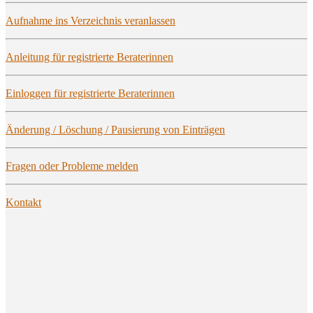
Auf­nah­me ins Ver­zeich­nis veranlassen
Anlei­tung für regis­trier­te Beraterinnen
Ein­log­gen für regis­trier­te Beraterinnen
Ände­rung / Löschung / Pau­sie­rung von Einträgen
Fra­gen oder Pro­ble­me melden
Kon­takt