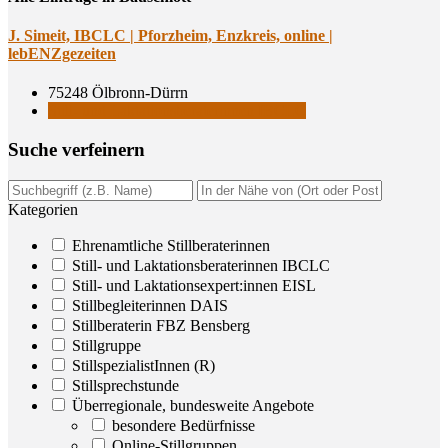
J. Simeit, IBCLC | Pforz­heim, Enz­kreis, online |
lebENZgezeiten
75248 Ölbronn-Dürrn
Still- und Laktationsberaterinnen IBCLC
Suche ver­fei­nern
Kategorien
Ehrenamtliche Stillberaterinnen
Still- und Laktationsberaterinnen IBCLC
Still- und Laktationsexpert:innen EISL
Stillbegleiterinnen DAIS
Stillberaterin FBZ Bensberg
Stillgruppe
StillspezialistInnen (R)
Stillsprechstunde
Überregionale, bundesweite Angebote
besondere Bedürfnisse
Online-Stillgruppen