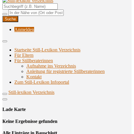
Unterstützungsangebote rund ums Stillen
Still-lexikon Verzeichnis
Anmelden
Startseite Still-Lexikon Verzeichnis
Für Eltern
Für Stillberaterinnen
Aufnahme ins Verzeichnis
Anlei­tung für regis­trier­te Stillberaterinnen
Kon­takt
Zum Still-Lexikon Infoportal
Still-lexikon Verzeichnis
Lade Karte
Кeine Ergebnisse gefunden
Alle Einträge in Bauschlott