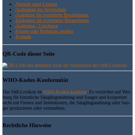
-Vor­tei­le einer Listung
-Auf­nah­me ins Verzeichnis
-Anlei­tung für regis­trier­te Beraterinnen
-Ein­log­gen für regis­trier­te Beraterinnen
-Ände­rung / Löschung
-Fra­gen oder Pro­ble­me melden
-Kon­takt
QR-Code die­ser Seite
WHO-Kodex-Kon­for­mi­tät
Das Still-Lexi­kon ist
WHO-Kodex-kon­form
. Es ver­zich­tet auf Wer­
bung für künst­li­che Säug­lings­nah­rung und Sau­ger und koope­riert
nicht mit Fir­men und Insti­tu­tio­nen, die Säug­lings­nah­rung oder Sau­
ger pro­du­zie­ren oder vermarkten.
Recht­li­che Hinweise