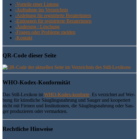
-Vor­tei­le einer Listung
-Auf­nah­me ins Verzeichnis
-Anlei­tung für regis­trier­te Beraterinnen
-Ein­log­gen für regis­trier­te Beraterinnen
-Ände­rung / Löschung
-Fra­gen oder Pro­ble­me melden
-Kon­takt
QR-Code die­ser Seite
WHO-Kodex-Kon­for­mi­tät
Das Still-Lexi­kon ist
WHO-Kodex-kon­form
. Es ver­zich­tet auf Wer­
bung für künst­li­che Säug­lings­nah­rung und Sau­ger und koope­riert
nicht mit Fir­men und Insti­tu­tio­nen, die Säug­lings­nah­rung oder Sau­
ger pro­du­zie­ren oder vermarkten.
Recht­li­che Hinweise