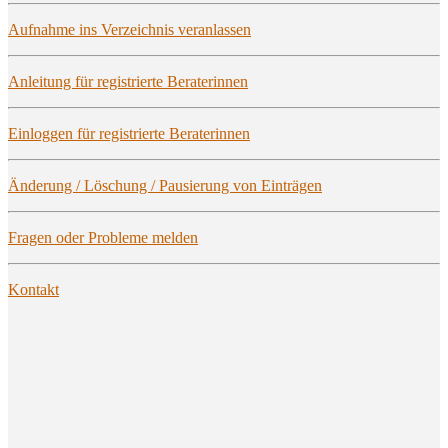
Auf­nah­me ins Ver­zeich­nis veranlassen
Anlei­tung für regis­trier­te Beraterinnen
Ein­log­gen für regis­trier­te Beraterinnen
Ände­rung / Löschung / Pau­sie­rung von Einträgen
Fra­gen oder Pro­ble­me melden
Kon­takt