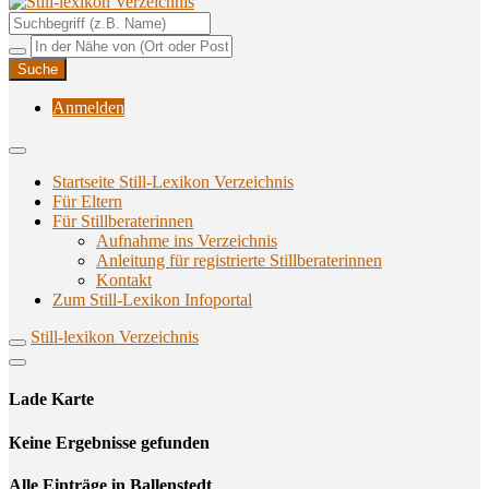
Unterstützungsangebote rund ums Stillen
Still-lexikon Verzeichnis
Anmelden
Startseite Still-Lexikon Verzeichnis
Für Eltern
Für Stillberaterinnen
Aufnahme ins Verzeichnis
Anlei­tung für regis­trier­te Stillberaterinnen
Kon­takt
Zum Still-Lexikon Infoportal
Still-lexikon Verzeichnis
Lade Karte
Кeine Ergebnisse gefunden
Alle Einträge in Ballenstedt