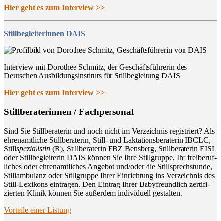
Hier geht es zum Interview >>
Stillbegleiterinnen DAIS
Interview mit Dorothee Schmitz, der Geschäftsführerin des
Deutschen Ausbildungsinstituts für Stillbegleitung DAIS
Hier geht es zum Interview >>
Still­be­ra­te­rin­nen / Fachpersonal
Sind Sie Still­be­ra­te­rin und noch nicht im Ver­zeich­nis regis­triert? Als
ehren­amt­li­che Still­be­ra­te­rin, Still- und Lak­ta­ti­ons­be­ra­te­rin IBCLC,
Still
spe­zia­lis­tin
(R), Still­be­ra­te­rin FBZ Bens­berg, Still­be­ra­te­rin EISL
oder Still­be­glei­te­rin DAIS kön­nen Sie Ihre Still­grup­pe, Ihr frei­be­ruf­
li­ches oder ehren­amt­li­ches Ange­bot und/oder die Still­sprech­stun­de,
Still­am­bu­lanz oder Still­grup­pe Ihrer Ein­rich­tung ins Ver­zeich­nis des
Still-Lexi­kons ein­tra­gen. Den Ein­trag Ihrer Baby­freund­lich zer­ti­fi­
zier­ten Kli­nik kön­nen Sie außer­dem indi­vi­du­ell gestalten.
Vor­tei­le einer Listung