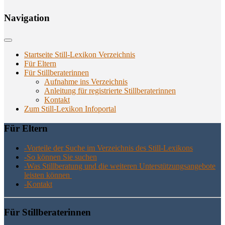
Navi­ga­ti­on
Startseite Still-Lexikon Verzeichnis
Für Eltern
Für Stillberaterinnen
Aufnahme ins Verzeichnis
Anlei­tung für regis­trier­te Stillberaterinnen
Kon­takt
Zum Still-Lexikon Infoportal
Für Eltern
-Vor­tei­le der Suche im Ver­zeich­nis des Still-Lexikons
-So kön­nen Sie suchen
-Was Still­be­ra­tung und die wei­te­ren Unter­stüt­zungs­an­ge­bo­te
leis­ten können
-Kon­takt
Für Still­be­ra­te­rin­nen