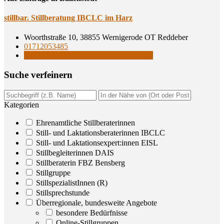
still­bar. Still­be­ra­tung IBCLC im Harz
Woorthstraße 10, 38855 Wernigerode OT Reddeber
01712053485
Still- und Laktationsberaterinnen IBCLC
Suche ver­fei­nern
Kategorien
Ehrenamtliche Stillberaterinnen
Still- und Laktationsberaterinnen IBCLC
Still- und Laktationsexpert:innen EISL
Stillbegleiterinnen DAIS
Stillberaterin FBZ Bensberg
Stillgruppe
StillspezialistInnen (R)
Stillsprechstunde
Überregionale, bundesweite Angebote
besondere Bedürfnisse
Online-Stillgruppen