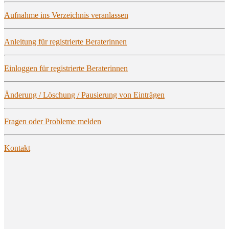
Auf­nah­me ins Ver­zeich­nis veranlassen
Anlei­tung für regis­trier­te Beraterinnen
Ein­log­gen für regis­trier­te Beraterinnen
Ände­rung / Löschung / Pau­sie­rung von Einträgen
Fra­gen oder Pro­ble­me melden
Kon­takt