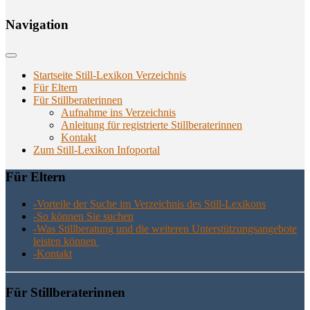
Navi­ga­ti­on
Startseite Still-Lexikon Verzeichnis
Für Eltern
Für Stillberaterinnen
Aufnahme ins Verzeichnis
Anlei­tung für regis­trier­te Stillberaterinnen
Kon­takt
Zum Still-Lexikon Infoportal
Für Eltern
-Vor­tei­le der Suche im Ver­zeich­nis des Still-Lexikons
-So kön­nen Sie suchen
-Was Still­be­ra­tung und die wei­te­ren Unter­stüt­zungs­an­ge­bo­te
leis­ten können
-Kon­takt
Für Still­be­ra­te­rin­nen