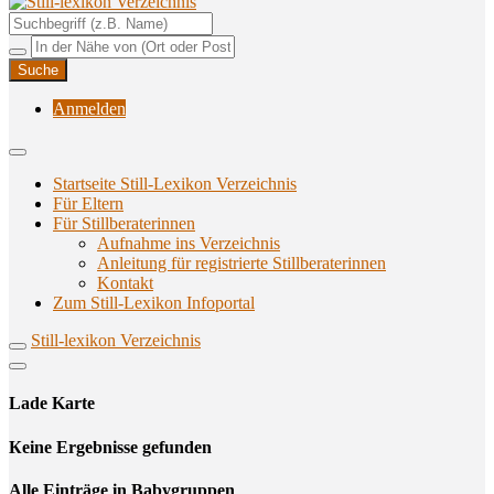
Unterstützungsangebote rund ums Stillen
Still-lexikon Verzeichnis
Anmelden
Startseite Still-Lexikon Verzeichnis
Für Eltern
Für Stillberaterinnen
Aufnahme ins Verzeichnis
Anlei­tung für regis­trier­te Stillberaterinnen
Kon­takt
Zum Still-Lexikon Infoportal
Still-lexikon Verzeichnis
Lade Karte
Кeine Ergebnisse gefunden
Alle Einträge in Babygruppen