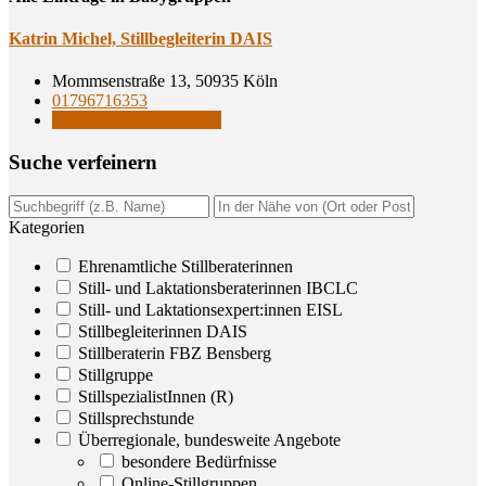
Kat­rin Michel, Still­be­glei­te­rin DAIS
Mommsenstraße 13, 50935 Köln
01796716353
Stillbegleiterinnen DAIS
Suche ver­fei­nern
Kategorien
Ehrenamtliche Stillberaterinnen
Still- und Laktationsberaterinnen IBCLC
Still- und Laktationsexpert:innen EISL
Stillbegleiterinnen DAIS
Stillberaterin FBZ Bensberg
Stillgruppe
StillspezialistInnen (R)
Stillsprechstunde
Überregionale, bundesweite Angebote
besondere Bedürfnisse
Online-Stillgruppen