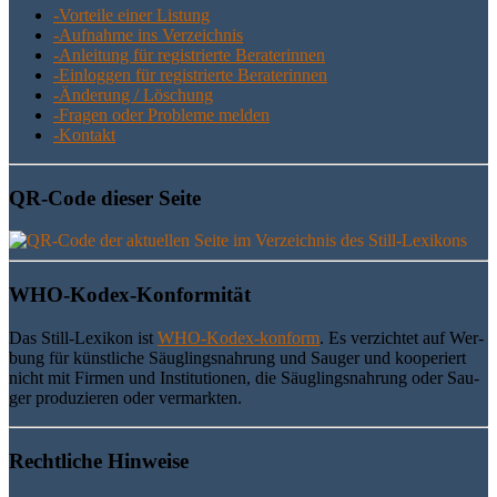
-Vor­tei­le einer Listung
-Auf­nah­me ins Verzeichnis
-Anlei­tung für regis­trier­te Beraterinnen
-Ein­log­gen für regis­trier­te Beraterinnen
-Ände­rung / Löschung
-Fra­gen oder Pro­ble­me melden
-Kon­takt
QR-Code die­ser Seite
WHO-Kodex-Kon­for­mi­tät
Das Still-Lexi­kon ist
WHO-Kodex-kon­form
. Es ver­zich­tet auf Wer­
bung für künst­li­che Säug­lings­nah­rung und Sau­ger und koope­riert
nicht mit Fir­men und Insti­tu­tio­nen, die Säug­lings­nah­rung oder Sau­
ger pro­du­zie­ren oder vermarkten.
Recht­li­che Hinweise