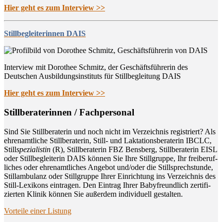
Hier geht es zum Interview >>
Stillbegleiterinnen DAIS
Interview mit Dorothee Schmitz, der Geschäftsführerin des
Deutschen Ausbildungsinstituts für Stillbegleitung DAIS
Hier geht es zum Interview >>
Still­be­ra­te­rin­nen / Fachpersonal
Sind Sie Still­be­ra­te­rin und noch nicht im Ver­zeich­nis regis­triert? Als
ehren­amt­li­che Still­be­ra­te­rin, Still- und Lak­ta­ti­ons­be­ra­te­rin IBCLC,
Still
spe­zia­lis­tin
(R), Still­be­ra­te­rin FBZ Bens­berg, Still­be­ra­te­rin EISL
oder Still­be­glei­te­rin DAIS kön­nen Sie Ihre Still­grup­pe, Ihr frei­be­ruf­
li­ches oder ehren­amt­li­ches Ange­bot und/oder die Still­sprech­stun­de,
Still­am­bu­lanz oder Still­grup­pe Ihrer Ein­rich­tung ins Ver­zeich­nis des
Still-Lexi­kons ein­tra­gen. Den Ein­trag Ihrer Baby­freund­lich zer­ti­fi­
zier­ten Kli­nik kön­nen Sie außer­dem indi­vi­du­ell gestalten.
Vor­tei­le einer Listung