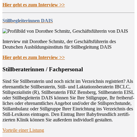
Hier geht es zum Interview >>
Stillbegleiterinnen DAIS
Interview mit Dorothee Schmitz, der Geschäftsführerin des
Deutschen Ausbildungsinstituts für Stillbegleitung DAIS
Hier geht es zum Interview >>
Still­be­ra­te­rin­nen / Fachpersonal
Sind Sie Still­be­ra­te­rin und noch nicht im Ver­zeich­nis regis­triert? Als
ehren­amt­li­che Still­be­ra­te­rin, Still- und Lak­ta­ti­ons­be­ra­te­rin IBCLC,
Still
spe­zia­lis­tin
(R), Still­be­ra­te­rin FBZ Bens­berg, Still­be­ra­te­rin EISL
oder Still­be­glei­te­rin DAIS kön­nen Sie Ihre Still­grup­pe, Ihr frei­be­ruf­
li­ches oder ehren­amt­li­ches Ange­bot und/oder die Still­sprech­stun­de,
Still­am­bu­lanz oder Still­grup­pe Ihrer Ein­rich­tung ins Ver­zeich­nis des
Still-Lexi­kons ein­tra­gen. Den Ein­trag Ihrer Baby­freund­lich zer­ti­fi­
zier­ten Kli­nik kön­nen Sie außer­dem indi­vi­du­ell gestalten.
Vor­tei­le einer Listung