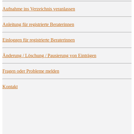
Auf­nah­me ins Ver­zeich­nis veranlassen
Anlei­tung für regis­trier­te Beraterinnen
Ein­log­gen für regis­trier­te Beraterinnen
Ände­rung / Löschung / Pau­sie­rung von Einträgen
Fra­gen oder Pro­ble­me melden
Kon­takt