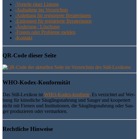
-Vor­tei­le einer Listung
-Auf­nah­me ins Verzeichnis
-Anlei­tung für regis­trier­te Beraterinnen
-Ein­log­gen für regis­trier­te Beraterinnen
-Ände­rung / Löschung
-Fra­gen oder Pro­ble­me melden
-Kon­takt
QR-Code die­ser Seite
WHO-Kodex-Kon­for­mi­tät
Das Still-Lexi­kon ist
WHO-Kodex-kon­form
. Es ver­zich­tet auf Wer­
bung für künst­li­che Säug­lings­nah­rung und Sau­ger und koope­riert
nicht mit Fir­men und Insti­tu­tio­nen, die Säug­lings­nah­rung oder Sau­
ger pro­du­zie­ren oder vermarkten.
Recht­li­che Hinweise