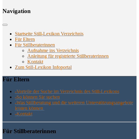
Navi­ga­ti­on
Startseite Still-Lexikon Verzeichnis
Für Eltern
Für Stillberaterinnen
Aufnahme ins Verzeichnis
Anlei­tung für regis­trier­te Stillberaterinnen
Kon­takt
Zum Still-Lexikon Infoportal
Für Eltern
-Vor­tei­le der Suche im Ver­zeich­nis des Still-Lexikons
-So kön­nen Sie suchen
-Was Still­be­ra­tung und die wei­te­ren Unter­stüt­zungs­an­ge­bo­te
leis­ten können
-Kon­takt
Für Still­be­ra­te­rin­nen