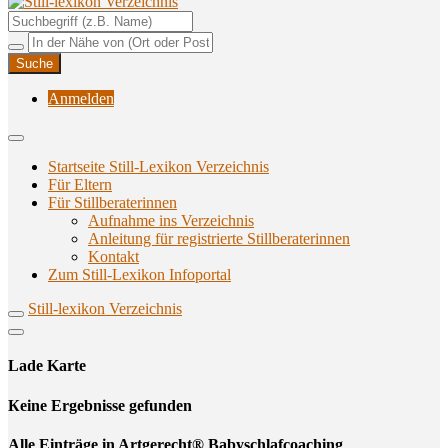
Unterstützungsangebote rund ums Stillen
Still-lexikon Verzeichnis
Anmelden
Startseite Still-Lexikon Verzeichnis
Für Eltern
Für Stillberaterinnen
Aufnahme ins Verzeichnis
Anlei­tung für regis­trier­te Stillberaterinnen
Kon­takt
Zum Still-Lexikon Infoportal
Still-lexikon Verzeichnis
Lade Karte
Кeine Ergebnisse gefunden
Alle Einträge in Artgerecht® Babyschlafcoaching