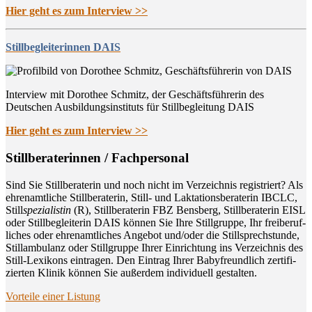
Hier geht es zum Interview >>
Stillbegleiterinnen DAIS
Interview mit Dorothee Schmitz, der Geschäftsführerin des
Deutschen Ausbildungsinstituts für Stillbegleitung DAIS
Hier geht es zum Interview >>
Still­be­ra­te­rin­nen / Fachpersonal
Sind Sie Still­be­ra­te­rin und noch nicht im Ver­zeich­nis regis­triert? Als
ehren­amt­li­che Still­be­ra­te­rin, Still- und Lak­ta­ti­ons­be­ra­te­rin IBCLC,
Still
spe­zia­lis­tin
(R), Still­be­ra­te­rin FBZ Bens­berg, Still­be­ra­te­rin EISL
oder Still­be­glei­te­rin DAIS kön­nen Sie Ihre Still­grup­pe, Ihr frei­be­ruf­
li­ches oder ehren­amt­li­ches Ange­bot und/oder die Still­sprech­stun­de,
Still­am­bu­lanz oder Still­grup­pe Ihrer Ein­rich­tung ins Ver­zeich­nis des
Still-Lexi­kons ein­tra­gen. Den Ein­trag Ihrer Baby­freund­lich zer­ti­fi­
zier­ten Kli­nik kön­nen Sie außer­dem indi­vi­du­ell gestalten.
Vor­tei­le einer Listung