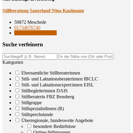
Still­be­ra­tung Sau­er­land Nina Kaulmann
59872 Meschede
01734676740
StillspezialistInnen (R)
Suche ver­fei­nern
Kategorien
Ehrenamtliche Stillberaterinnen
Still- und Laktationsberaterinnen IBCLC
Still- und Laktationsexpert:innen EISL
Stillbegleiterinnen DAIS
Stillberaterin FBZ Bensberg
Stillgruppe
StillspezialistInnen (R)
Stillsprechstunde
Überregionale, bundesweite Angebote
besondere Bedürfnisse
Online-Stillgruppen