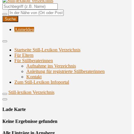
Unterstützungsangebote rund ums Stillen
Still-lexikon Verzeichnis
Anmelden
Startseite Still-Lexikon Verzeichnis
Für Eltern
Für Stillberaterinnen
Aufnahme ins Verzeichnis
Anlei­tung für regis­trier­te Stillberaterinnen
Kon­takt
Zum Still-Lexikon Infoportal
Still-lexikon Verzeichnis
Lade Karte
Кeine Ergebnisse gefunden
Alle Einträge in Arnsberg