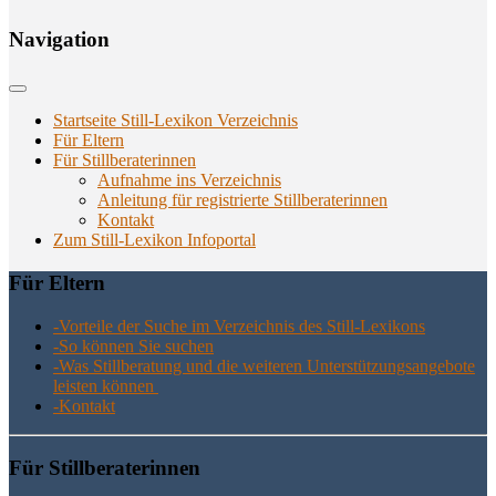
Navi­ga­ti­on
Startseite Still-Lexikon Verzeichnis
Für Eltern
Für Stillberaterinnen
Aufnahme ins Verzeichnis
Anlei­tung für regis­trier­te Stillberaterinnen
Kon­takt
Zum Still-Lexikon Infoportal
Für Eltern
-Vor­tei­le der Suche im Ver­zeich­nis des Still-Lexikons
-So kön­nen Sie suchen
-Was Still­be­ra­tung und die wei­te­ren Unter­stüt­zungs­an­ge­bo­te
leis­ten können
-Kon­takt
Für Still­be­ra­te­rin­nen