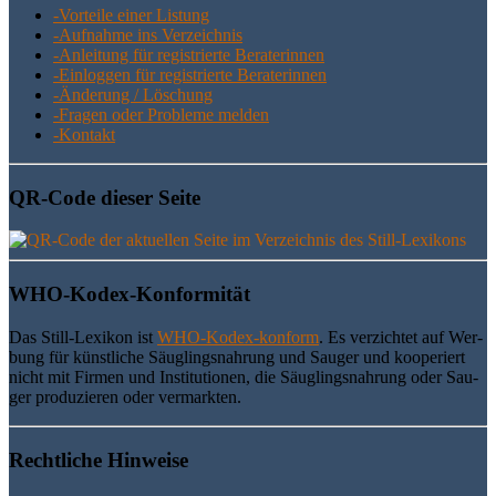
-Vor­tei­le einer Listung
-Auf­nah­me ins Verzeichnis
-Anlei­tung für regis­trier­te Beraterinnen
-Ein­log­gen für regis­trier­te Beraterinnen
-Ände­rung / Löschung
-Fra­gen oder Pro­ble­me melden
-Kon­takt
QR-Code die­ser Seite
WHO-Kodex-Kon­for­mi­tät
Das Still-Lexi­kon ist
WHO-Kodex-kon­form
. Es ver­zich­tet auf Wer­
bung für künst­li­che Säug­lings­nah­rung und Sau­ger und koope­riert
nicht mit Fir­men und Insti­tu­tio­nen, die Säug­lings­nah­rung oder Sau­
ger pro­du­zie­ren oder vermarkten.
Recht­li­che Hinweise