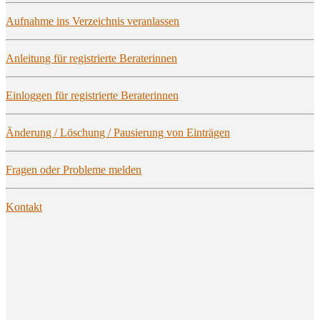
Auf­nah­me ins Ver­zeich­nis veranlassen
Anlei­tung für regis­trier­te Beraterinnen
Ein­log­gen für regis­trier­te Beraterinnen
Ände­rung / Löschung / Pau­sie­rung von Einträgen
Fra­gen oder Pro­ble­me melden
Kon­takt