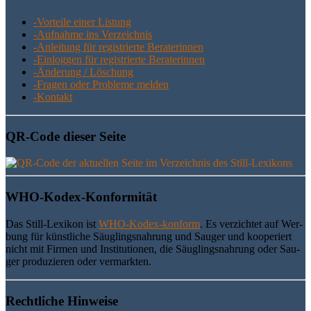
-Vor­tei­le einer Listung
-Auf­nah­me ins Verzeichnis
-Anlei­tung für regis­trier­te Beraterinnen
-Ein­log­gen für regis­trier­te Beraterinnen
-Ände­rung / Löschung
-Fra­gen oder Pro­ble­me melden
-Kon­takt
QR-Code die­ser Seite
WHO-Kodex-Kon­for­mi­tät
Das Still-Lexi­kon ist
WHO-Kodex-kon­form
. Es ver­zich­tet auf Wer­
bung für künst­li­che Säug­lings­nah­rung und Sau­ger und koope­riert
nicht mit Fir­men und Insti­tu­tio­nen, die Säug­lings­nah­rung oder Sau­
ger pro­du­zie­ren oder vermarkten.
Recht­li­che Hinweise