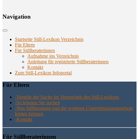
Navi­ga­ti­on
Startseite Still-Lexikon Verzeichnis
Für Eltern
Für Stillberaterinnen
Aufnahme ins Verzeichnis
Anlei­tung für regis­trier­te Stillberaterinnen
Kon­takt
Zum Still-Lexikon Infoportal
Für Eltern
-Vor­tei­le der Suche im Ver­zeich­nis des Still-Lexikons
-So kön­nen Sie suchen
-Was Still­be­ra­tung und die wei­te­ren Unter­stüt­zungs­an­ge­bo­te
leis­ten können
-Kon­takt
Für Still­be­ra­te­rin­nen