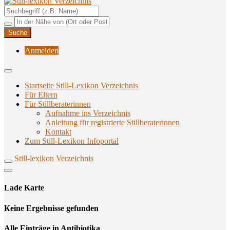
Unterstützungsangebote rund ums Stillen
Still-lexikon Verzeichnis
Anmelden
Startseite Still-Lexikon Verzeichnis
Für Eltern
Für Stillberaterinnen
Aufnahme ins Verzeichnis
Anlei­tung für regis­trier­te Stillberaterinnen
Kon­takt
Zum Still-Lexikon Infoportal
Still-lexikon Verzeichnis
Lade Karte
Кeine Ergebnisse gefunden
Alle Einträge in Antibiotika