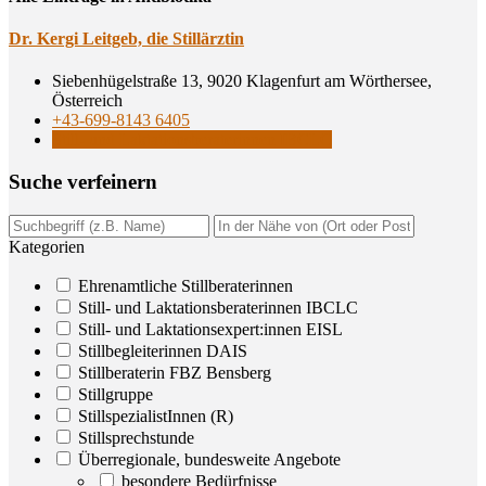
Dr. Ker­gi Leit­geb, die Stillärztin
Siebenhügelstraße 13, 9020 Klagenfurt am Wörthersee,
Österreich
+43-699-8143 6405
Still- und Laktationsberaterinnen IBCLC
Suche ver­fei­nern
Kategorien
Ehrenamtliche Stillberaterinnen
Still- und Laktationsberaterinnen IBCLC
Still- und Laktationsexpert:innen EISL
Stillbegleiterinnen DAIS
Stillberaterin FBZ Bensberg
Stillgruppe
StillspezialistInnen (R)
Stillsprechstunde
Überregionale, bundesweite Angebote
besondere Bedürfnisse