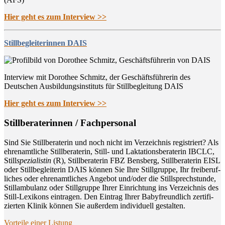
Hier geht es zum Interview >>
Stillbegleiterinnen DAIS
Interview mit Dorothee Schmitz, der Geschäftsführerin des
Deutschen Ausbildungsinstituts für Stillbegleitung DAIS
Hier geht es zum Interview >>
Still­be­ra­te­rin­nen / Fachpersonal
Sind Sie Still­be­ra­te­rin und noch nicht im Ver­zeich­nis regis­triert? Als
ehren­amt­li­che Still­be­ra­te­rin, Still- und Lak­ta­ti­ons­be­ra­te­rin IBCLC,
Still
spe­zia­lis­tin
(R), Still­be­ra­te­rin FBZ Bens­berg, Still­be­ra­te­rin EISL
oder Still­be­glei­te­rin DAIS kön­nen Sie Ihre Still­grup­pe, Ihr frei­be­ruf­
li­ches oder ehren­amt­li­ches Ange­bot und/oder die Still­sprech­stun­de,
Still­am­bu­lanz oder Still­grup­pe Ihrer Ein­rich­tung ins Ver­zeich­nis des
Still-Lexi­kons ein­tra­gen. Den Ein­trag Ihrer Baby­freund­lich zer­ti­fi­
zier­ten Kli­nik kön­nen Sie außer­dem indi­vi­du­ell gestalten.
Vor­tei­le einer Listung