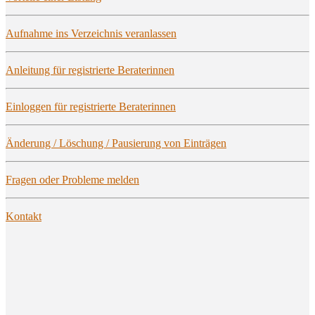
Auf­nah­me ins Ver­zeich­nis veranlassen
Anlei­tung für regis­trier­te Beraterinnen
Ein­log­gen für regis­trier­te Beraterinnen
Ände­rung / Löschung / Pau­sie­rung von Einträgen
Fra­gen oder Pro­ble­me melden
Kon­takt