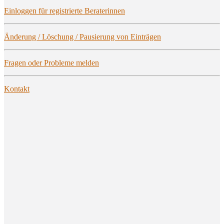
Ein­log­gen für regis­trier­te Beraterinnen
Ände­rung / Löschung / Pau­sie­rung von Einträgen
Fra­gen oder Pro­ble­me melden
Kon­takt