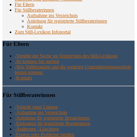
Für Eltern
Für Stillberaterinnen
Aufnahme ins Verzeichnis
Anlei­tung für regis­trier­te Stillberaterinnen
Kon­takt
Zum Still-Lexikon Infoportal
Für Eltern
-Vor­tei­le der Suche im Ver­zeich­nis des Still-Lexikons
-So kön­nen Sie suchen
-Was Still­be­ra­tung und die wei­te­ren Unter­stüt­zungs­an­ge­bo­te
leis­ten können
-Kon­takt
Für Still­be­ra­te­rin­nen
-Vor­tei­le einer Listung
-Auf­nah­me ins Verzeichnis
-Anlei­tung für regis­trier­te Beraterinnen
-Ein­log­gen für regis­trier­te Beraterinnen
-Ände­rung / Löschung
-Fra­gen oder Pro­ble­me melden