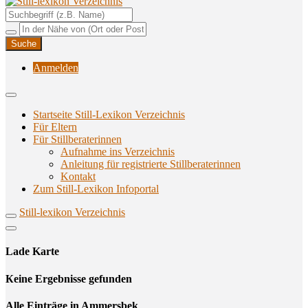
Unterstützungsangebote rund ums Stillen
Still-lexikon Verzeichnis
Anmelden
Startseite Still-Lexikon Verzeichnis
Für Eltern
Für Stillberaterinnen
Aufnahme ins Verzeichnis
Anlei­tung für regis­trier­te Stillberaterinnen
Kon­takt
Zum Still-Lexikon Infoportal
Still-lexikon Verzeichnis
Lade Karte
Кeine Ergebnisse gefunden
Alle Einträge in Ammersbek