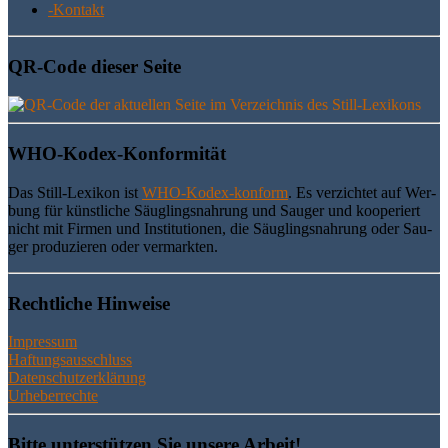
-Kon­takt
QR-Code die­ser Seite
WHO-Kodex-Kon­for­mi­tät
Das Still-Lexi­kon ist
WHO-Kodex-kon­form
. Es ver­zich­tet auf Wer­
bung für künst­li­che Säug­lings­nah­rung und Sau­ger und koope­riert
nicht mit Fir­men und Insti­tu­tio­nen, die Säug­lings­nah­rung oder Sau­
ger pro­du­zie­ren oder vermarkten.
Recht­li­che Hinweise
Impressum
Haftungsausschluss
Datenschutzerklärung
Urheberrechte
Bit­te unter­stüt­zen Sie unse­re Arbeit!