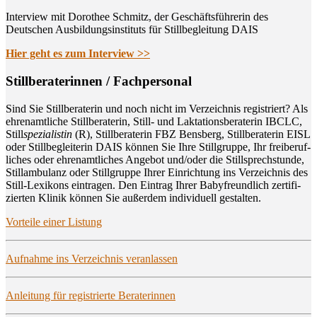
Interview mit Dorothee Schmitz, der Geschäftsführerin des
Deutschen Ausbildungsinstituts für Stillbegleitung DAIS
Hier geht es zum Interview >>
Still­be­ra­te­rin­nen / Fachpersonal
Sind Sie Still­be­ra­te­rin und noch nicht im Ver­zeich­nis regis­triert? Als
ehren­amt­li­che Still­be­ra­te­rin, Still- und Lak­ta­ti­ons­be­ra­te­rin IBCLC,
Still
spe­zia­lis­tin
(R), Still­be­ra­te­rin FBZ Bens­berg, Still­be­ra­te­rin EISL
oder Still­be­glei­te­rin DAIS kön­nen Sie Ihre Still­grup­pe, Ihr frei­be­ruf­
li­ches oder ehren­amt­li­ches Ange­bot und/oder die Still­sprech­stun­de,
Still­am­bu­lanz oder Still­grup­pe Ihrer Ein­rich­tung ins Ver­zeich­nis des
Still-Lexi­kons ein­tra­gen. Den Ein­trag Ihrer Baby­freund­lich zer­ti­fi­
zier­ten Kli­nik kön­nen Sie außer­dem indi­vi­du­ell gestalten.
Vor­tei­le einer Listung
Auf­nah­me ins Ver­zeich­nis veranlassen
Anlei­tung für regis­trier­te Beraterinnen