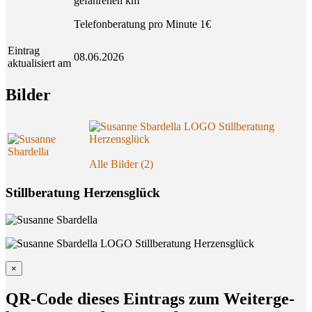
gefahrenen km
Telefonberatung pro Minute 1€
Eintrag
08.06.2026
aktualisiert am
Bil­der
Alle Bilder (2)
Stillberatung Herzensglück
×
QR-Code die­ses Ein­trags zum Wei­ter­ge­