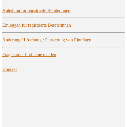
Anlei­tung für regis­trier­te Beraterinnen
Ein­log­gen für regis­trier­te Beraterinnen
Ände­rung / Löschung / Pau­sie­rung von Einträgen
Fra­gen oder Pro­ble­me melden
Kon­takt