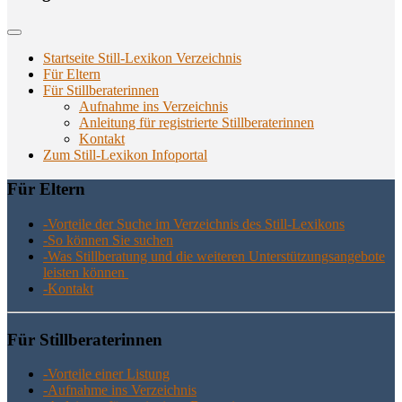
Startseite Still-Lexikon Verzeichnis
Für Eltern
Für Stillberaterinnen
Aufnahme ins Verzeichnis
Anlei­tung für regis­trier­te Stillberaterinnen
Kon­takt
Zum Still-Lexikon Infoportal
Für Eltern
-Vor­tei­le der Suche im Ver­zeich­nis des Still-Lexikons
-So kön­nen Sie suchen
-Was Still­be­ra­tung und die wei­te­ren Unter­stüt­zungs­an­ge­bo­te
leis­ten können
-Kon­takt
Für Still­be­ra­te­rin­nen
-Vor­tei­le einer Listung
-Auf­nah­me ins Verzeichnis