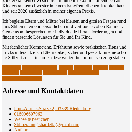
Kin­der­kran­ken­schwes­ter. Seit nun­mehr 17 Jah­ren arbei­te ich als
Kin­der­kran­ken­schwes­ter in einem baby­freund­li­chen Kran­ken­haus
und seit 2020 zusätz­lich in mei­ner eige­nen Praxis.
Ich beglei­te Eltern und Müt­ter bei klei­nen und gro­ßen Fra­gen rund
ums Stil­len in einem per­sön­li­chen und ver­trau­ens­vol­len Rah­men.
Gemein­sam bespre­chen wir indi­vi­du­el­le Her­aus­for­de­run­gen und
fin­den pas­sen­de Lösun­gen für Sie und Ihr Kind.
Mit fach­li­cher Kom­pe­tenz, Erfah­rung sowie prak­ti­schen Tipps und
Tricks unter­stüt­ze ich Eltern dabei, sicher und gestärkt in eine schö­
ne Still­zeit zu star­ten oder die­se wei­ter­hin har­mo­nisch zu gestalten.
Beilngries
Gewichtsprobleme
IBCLC
Ingolstadt
kelheim
Mastitis
Parsberg
Regensburg
Stillberatung
Stillvorbereitung
Zungenbandberatung
Adres­se und Kontaktdaten
Paul-Ahrens-Straße 2, 93339 Riedenburg
016096607963
Webseite besuchen
Stillberatung.sbardella@gmail.com
Anfahrt