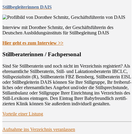
Stillbegleiterinnen DAIS
Interview mit Dorothee Schmitz, der Geschäftsführerin des
Deutschen Ausbildungsinstituts für Stillbegleitung DAIS
Hier geht es zum Interview >>
Still­be­ra­te­rin­nen / Fachpersonal
Sind Sie Still­be­ra­te­rin und noch nicht im Ver­zeich­nis regis­triert? Als
ehren­amt­li­che Still­be­ra­te­rin, Still- und Lak­ta­ti­ons­be­ra­te­rin IBCLC,
Still
spe­zia­lis­tin
(R), Still­be­ra­te­rin FBZ Bens­berg, Still­be­ra­te­rin EISL
oder Still­be­glei­te­rin DAIS kön­nen Sie Ihre Still­grup­pe, Ihr frei­be­ruf­
li­ches oder ehren­amt­li­ches Ange­bot und/oder die Still­sprech­stun­de,
Still­am­bu­lanz oder Still­grup­pe Ihrer Ein­rich­tung ins Ver­zeich­nis des
Still-Lexi­kons ein­tra­gen. Den Ein­trag Ihrer Baby­freund­lich zer­ti­fi­
zier­ten Kli­nik kön­nen Sie außer­dem indi­vi­du­ell gestalten.
Vor­tei­le einer Listung
Auf­nah­me ins Ver­zeich­nis veranlassen