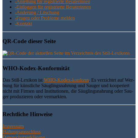
-Anlei­tung für regis­trier­te Beraterinnen
-Ein­log­gen für regis­trier­te Beraterinnen
-Ände­rung / Löschung
-Fra­gen oder Pro­ble­me melden
-Kon­takt
QR-Code die­ser Seite
WHO-Kodex-Kon­for­mi­tät
Das Still-Lexi­kon ist
WHO-Kodex-kon­form
. Es ver­zich­tet auf Wer­
bung für künst­li­che Säug­lings­nah­rung und Sau­ger und koope­riert
nicht mit Fir­men und Insti­tu­tio­nen, die Säug­lings­nah­rung oder Sau­
ger pro­du­zie­ren oder vermarkten.
Recht­li­che Hinweise
Impressum
Haftungsausschluss
Datenschutzerklärung