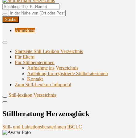
Unterstützungsangebote rund ums Stillen
Still-lexikon Verzeichnis
Anmelden
Startseite Still-Lexikon Verzeichnis
Für Eltern
Für Stillberaterinnen
Aufnahme ins Verzeichnis
Anlei­tung für regis­trier­te Stillberaterinnen
Kon­takt
Zum Still-Lexikon Infoportal
Still-lexikon Verzeichnis
Still­be­ra­tung Herzensglück
Still- und Laktationsberaterinnen IBCLC