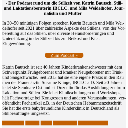
- Der Pod­cast rund um die Still­zeit von Kat­rin Bautsch, Still-
und Lak­ta­ti­ons­be­ra­te­rin IBCLC, und Mila Wei­del­ho­fer, Jour­
na­lis­tin und Mutter -
In 30–50 minü­ti­gen Fol­gen spre­chen Kat­rin Bautsch und Mila Wei­
del­ho­fer seit 2021 über zahl­rei­che Aspek­te des Stil­lens, von der Vor­
be­rei­tung auf das Stil­len, über diver­se Her­aus­for­de­run­gen und
Unter­stüt­zung in der Still­zeit bis zur Bei­kost und Kita-
Eingewöhnung.
Zum Podcast »
Kat­rin Bautsch ist seit 40 Jah­ren Kin­der­kran­ken­schwes­ter mit dem
Schwer­punkt Früh­ge­bo­re­ner und kran­ker Neu­ge­bo­re­ner mit Trink-
und Saug­schwä­che. Seit 2013 hat sie eine eige­ne Pra­xis in den Räu­
men der Frau­en­ärz­tin Susan­ne Klin­ge, IBCLC a.D. Seit 20 Jah­ren
lei­tet sie Semi­na­re Ost und ist Dozen­tin für das Aus­bil­dungs­zen­trum
Lak­ta­ti­on und Stil­len. Sie lei­tet Kli­nik­schu­lun­gen und Work­shops,
hält Fach­vor­trä­ge bei Kon­gres­sen und ande­ren Ver­an­stal­tun­gen, ver­
öf­fent­licht Fach­ar­ti­kel z.B. in der Deut­schen Heb­am­men­zeit­schrift.
Sie hat die ers­te baby­freund­li­che Kin­der­kli­nik in Deutsch­land als
Still­be­auf­trag­te umgesetzt.
Muttermilch
Podcast
Stillen
Stillprobleme
Stillvorbereitung