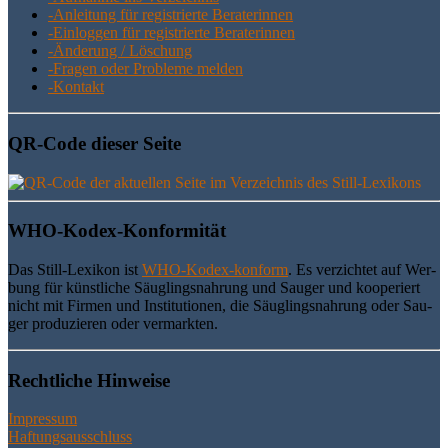
-Anlei­tung für regis­trier­te Beraterinnen
-Ein­log­gen für regis­trier­te Beraterinnen
-Ände­rung / Löschung
-Fra­gen oder Pro­ble­me melden
-Kon­takt
QR-Code die­ser Seite
WHO-Kodex-Kon­for­mi­tät
Das Still-Lexi­kon ist
WHO-Kodex-kon­form
. Es ver­zich­tet auf Wer­
bung für künst­li­che Säug­lings­nah­rung und Sau­ger und koope­riert
nicht mit Fir­men und Insti­tu­tio­nen, die Säug­lings­nah­rung oder Sau­
ger pro­du­zie­ren oder vermarkten.
Recht­li­che Hinweise
Impressum
Haftungsausschluss