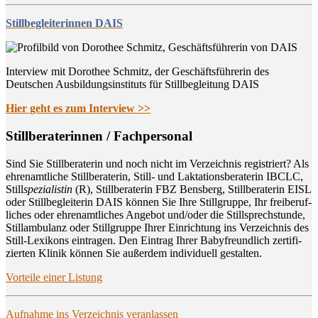
Stillbegleiterinnen DAIS
Interview mit Dorothee Schmitz, der Geschäftsführerin des
Deutschen Ausbildungsinstituts für Stillbegleitung DAIS
Hier geht es zum Interview >>
Still­be­ra­te­rin­nen / Fachpersonal
Sind Sie Still­be­ra­te­rin und noch nicht im Ver­zeich­nis regis­triert? Als
ehren­amt­li­che Still­be­ra­te­rin, Still- und Lak­ta­ti­ons­be­ra­te­rin IBCLC,
Still
spe­zia­lis­tin
(R), Still­be­ra­te­rin FBZ Bens­berg, Still­be­ra­te­rin EISL
oder Still­be­glei­te­rin DAIS kön­nen Sie Ihre Still­grup­pe, Ihr frei­be­ruf­
li­ches oder ehren­amt­li­ches Ange­bot und/oder die Still­sprech­stun­de,
Still­am­bu­lanz oder Still­grup­pe Ihrer Ein­rich­tung ins Ver­zeich­nis des
Still-Lexi­kons ein­tra­gen. Den Ein­trag Ihrer Baby­freund­lich zer­ti­fi­
zier­ten Kli­nik kön­nen Sie außer­dem indi­vi­du­ell gestalten.
Vor­tei­le einer Listung
Auf­nah­me ins Ver­zeich­nis veranlassen