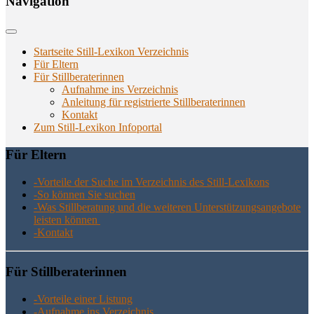
Navi­ga­ti­on
Startseite Still-Lexikon Verzeichnis
Für Eltern
Für Stillberaterinnen
Aufnahme ins Verzeichnis
Anlei­tung für regis­trier­te Stillberaterinnen
Kon­takt
Zum Still-Lexikon Infoportal
Für Eltern
-Vor­tei­le der Suche im Ver­zeich­nis des Still-Lexikons
-So kön­nen Sie suchen
-Was Still­be­ra­tung und die wei­te­ren Unter­stüt­zungs­an­ge­bo­te
leis­ten können
-Kon­takt
Für Still­be­ra­te­rin­nen
-Vor­tei­le einer Listung
-Auf­nah­me ins Verzeichnis