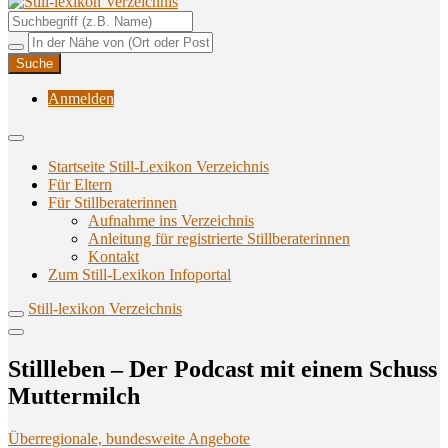
Unterstützungsangebote rund ums Stillen
Still-lexikon Verzeichnis
Anmelden
Startseite Still-Lexikon Verzeichnis
Für Eltern
Für Stillberaterinnen
Aufnahme ins Verzeichnis
Anlei­tung für regis­trier­te Stillberaterinnen
Kon­takt
Zum Still-Lexikon Infoportal
Still-lexikon Verzeichnis
Still­le­ben – Der Pod­cast mit einem Schuss
Muttermilch
Überregionale, bundesweite Angebote