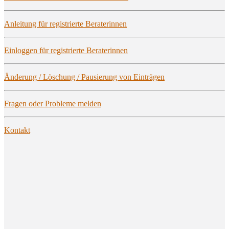
Anlei­tung für regis­trier­te Beraterinnen
Ein­log­gen für regis­trier­te Beraterinnen
Ände­rung / Löschung / Pau­sie­rung von Einträgen
Fra­gen oder Pro­ble­me melden
Kon­takt