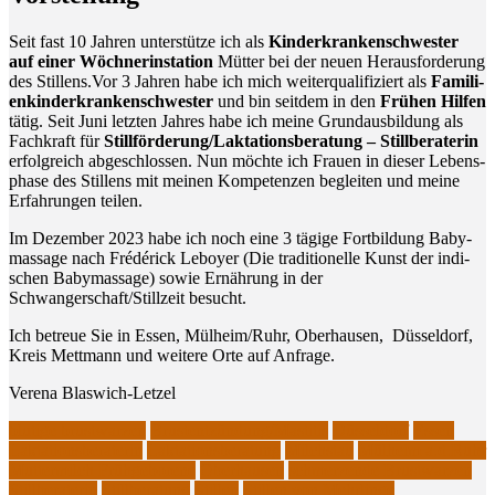
Seit fast 10 Jah­ren unter­stüt­ze ich als
Kin­der­kran­ken­schwes­ter
auf einer Wöch­ner­insta­ti­on
Müt­ter bei der neu­en Her­aus­for­de­rung
des Stillens.Vor 3 Jah­ren habe ich mich wei­ter­qua­li­fi­ziert als
Fami­li­
en­kin­der­kran­ken­schwes­ter
und bin seit­dem in den
Frü­hen Hil­fen
tätig. Seit Juni letz­ten Jah­res habe ich mei­ne Grund­aus­bil­dung als
Fach­kraft für
Stillförderung/Laktationsberatung – Still­be­ra­te­rin
erfolg­reich abge­schlos­sen. Nun möch­te ich Frau­en in die­ser Lebens­
pha­se des Stil­lens mit mei­nen Kom­pe­ten­zen beglei­ten und mei­ne
Erfah­run­gen teilen.
Im Dezem­ber 2023 habe ich noch eine 3 tägi­ge Fort­bil­dung Baby­
mas­sa­ge nach Fré­dé­rick Leboy­er (Die tra­di­tio­nel­le Kunst der indi­
schen Baby­mas­sa­ge) sowie Ernäh­rung in der
Schwangerschaft/Stillzeit besucht.
Ich betreue Sie in Essen, Mülheim/Ruhr, Ober­hau­sen, Düs­sel­dorf,
Kreis Mett­mann und wei­te­re Orte auf Anfrage.
Vere­na Blaswich-Letzel
blutige brustwarzen
Brustentzündung/Mastitis
Düsseldorf
Essen
Laktationsberaterin
Laktationsberatung
Milchstau
Mülheim a.d.Ruhr
Muttermilch Frühgeborene
Oberhausen
schmerzende Brustwarzen
Stillberaterin
Stillberatung
Stillen
Stillen von Mehrlinge