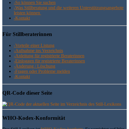
-So kön­nen Sie suchen
-Was Still­be­ra­tung und die wei­te­ren Unter­stüt­zungs­an­ge­bo­te
leis­ten können
-Kon­takt
Für Still­be­ra­te­rin­nen
-Vor­tei­le einer Listung
-Auf­nah­me ins Verzeichnis
-Anlei­tung für regis­trier­te Beraterinnen
-Ein­log­gen für regis­trier­te Beraterinnen
-Ände­rung / Löschung
-Fra­gen oder Pro­ble­me melden
-Kon­takt
QR-Code die­ser Seite
WHO-Kodex-Kon­for­mi­tät