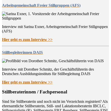
Arbeitsgemeinschaft Freier Stillgruppen (AFS)
Interview mit Sarina Exner, Arbeitsgemeinschaft Freier Stillgruppen
(AFS)
Hier geht es zum Interview >>
Stillbegleiterinnen DAIS
Interview mit Dorothee Schmitz, der Geschäftsführerin des
Deutschen Ausbildungsinstituts für Stillbegleitung DAIS
Hier geht es zum Interview >>
Still­be­ra­te­rin­nen / Fachpersonal
Sind Sie Still­be­ra­te­rin und noch nicht im Ver­zeich­nis regis­triert? Als
ehren­amt­li­che Still­be­ra­te­rin, Still- und Lak­ta­ti­ons­be­ra­te­rin IBCLC,
Still
spe­zia­lis­tin
(R), Still­be­ra­te­rin FBZ Bens­berg, Still­be­ra­te­rin EISL