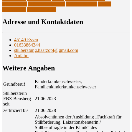
Stillprobleme
Stillschwierigkeiten
Stillvorbereitung
wunde
Brustwarzen
zu wenig Milch
Adres­se und Kontaktdaten
45149 Essen
01633864344
stillberatung.haarzopf@gmail.com
Anfahrt
Wei­te­re Angaben
Kinderkrankenschwester,
Grundberuf
Familienkinderkrankenschwester
Stillberaterin
FBZ Bensberg
21.06.2023
seit
zertifiziert bis
21.06.2028
Absolventinnen der Ausbildung „Fachkraft für
Stillförderung, Laktationsberaterin /
Stillbeauftragte in der Klinik“ des