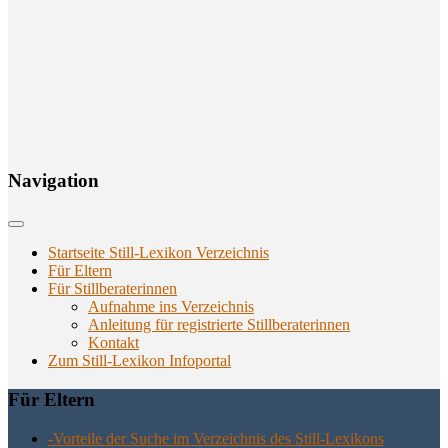
Navi­ga­ti­on
Startseite Still-Lexikon Verzeichnis
Für Eltern
Für Stillberaterinnen
Aufnahme ins Verzeichnis
Anlei­tung für regis­trier­te Stillberaterinnen
Kon­takt
Zum Still-Lexikon Infoportal
Für Eltern
-Vor­tei­le der Suche im Ver­zeich­nis des Still-Lexikons