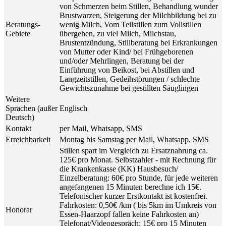
von Schmerzen beim Stillen, Behandlung wunder
Brustwarzen, Steigerung der Milchbildung bei zu
Beratungs-
wenig Milch, Vom Teilstillen zum Vollstillen
Gebiete
übergehen, zu viel Milch, Milchstau,
Brustentzündung, Stillberatung bei Erkrankungen
von Mutter oder Kind/ bei Frühgeborenen
und/oder Mehrlingen, Beratung bei der
Einführung von Beikost, bei Abstillen und
Langzeitstillen, Gedeihstörungen / schlechte
Gewichtszunahme bei gestillten Säuglingen
Weitere
Sprachen (außer
Englisch
Deutsch)
Kontakt
per Mail, Whatsapp, SMS
Erreichbarkeit
Montag bis Samstag per Mail, Whatsapp, SMS
Stillen spart im Vergleich zu Ersatznahrung ca.
125€ pro Monat. Selbstzahler - mit Rechnung für
die Krankenkasse (KK) Hausbesuch/
Einzelberatung: 60€ pro Stunde, für jede weiteren
angefangenen 15 Minuten berechne ich 15€.
Telefonischer kurzer Erstkontakt ist kostenfrei.
Fahrkosten: 0,50€ /km ( bis 5km im Umkreis von
Honorar
Essen-Haarzopf fallen keine Fahrkosten an)
Telefonat/Videogespräch: 15€ pro 15 Minuten