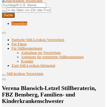
Unterstützungsangebote rund ums Stillen
Still-lexikon Verzeichnis
Anmelden
Startseite Still-Lexikon Verzeichnis
Für Eltern
Für Stillberaterinnen
Aufnahme ins Verzeichnis
Anlei­tung für regis­trier­te Stillberaterinnen
Kon­takt
Zum Still-Lexikon Infoportal
Still-lexikon Verzeichnis
Vere­na Blas­wich-Let­zel Still­be­ra­te­rin,
FBZ Bens­berg, Fami­li­en- und
Kinderkrankenschwester