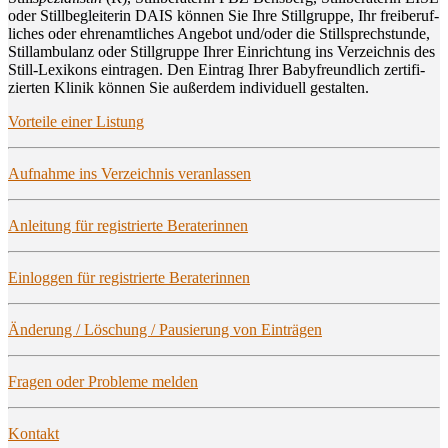
oder Still­be­glei­te­rin DAIS kön­nen Sie Ihre Still­grup­pe, Ihr frei­be­ruf­
li­ches oder ehren­amt­li­ches Ange­bot und/oder die Still­sprech­stun­de,
Still­am­bu­lanz oder Still­grup­pe Ihrer Ein­rich­tung ins Ver­zeich­nis des
Still-Lexi­kons ein­tra­gen. Den Ein­trag Ihrer Baby­freund­lich zer­ti­fi­
zier­ten Kli­nik kön­nen Sie außer­dem indi­vi­du­ell gestalten.
Vor­tei­le einer Listung
Auf­nah­me ins Ver­zeich­nis veranlassen
Anlei­tung für regis­trier­te Beraterinnen
Ein­log­gen für regis­trier­te Beraterinnen
Ände­rung / Löschung / Pau­sie­rung von Einträgen
Fra­gen oder Pro­ble­me melden
Kon­takt