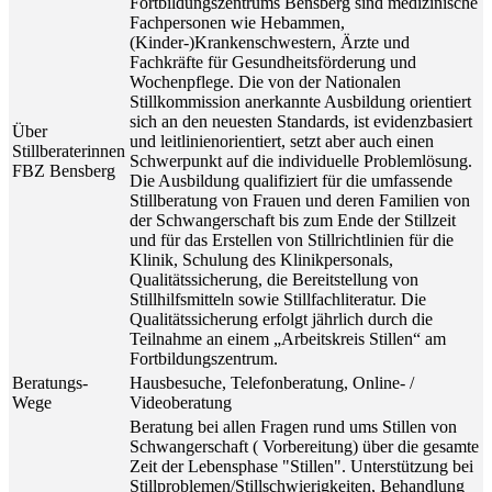
Fortbildungszentrums Bensberg sind medizinische
Fachpersonen wie Hebammen,
(Kinder-)Krankenschwestern, Ärzte und
Fachkräfte für Gesundheitsförderung und
Wochenpflege. Die von der Nationalen
Stillkommission anerkannte Ausbildung orientiert
sich an den neuesten Standards, ist evidenzbasiert
Über
und leitlinienorientiert, setzt aber auch einen
Stillberaterinnen
Schwerpunkt auf die individuelle Problemlösung.
FBZ Bensberg
Die Ausbildung qualifiziert für die umfassende
Stillberatung von Frauen und deren Familien von
der Schwangerschaft bis zum Ende der Stillzeit
und für das Erstellen von Stillrichtlinien für die
Klinik, Schulung des Klinikpersonals,
Qualitätssicherung, die Bereitstellung von
Stillhilfsmitteln sowie Stillfachliteratur. Die
Qualitätssicherung erfolgt jährlich durch die
Teilnahme an einem „Arbeitskreis Stillen“ am
Fortbildungszentrum.
Beratungs-
Hausbesuche, Telefonberatung, Online- /
Wege
Videoberatung
Beratung bei allen Fragen rund ums Stillen von
Schwangerschaft ( Vorbereitung) über die gesamte
Zeit der Lebensphase "Stillen". Unterstützung bei
Stillproblemen/Stillschwierigkeiten, Behandlung