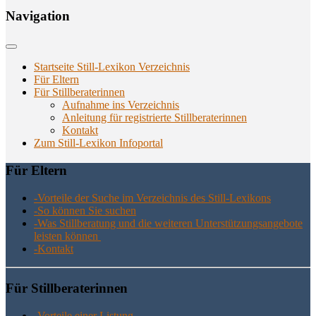
Navi­ga­ti­on
Startseite Still-Lexikon Verzeichnis
Für Eltern
Für Stillberaterinnen
Aufnahme ins Verzeichnis
Anlei­tung für regis­trier­te Stillberaterinnen
Kon­takt
Zum Still-Lexikon Infoportal
Für Eltern
-Vor­tei­le der Suche im Ver­zeich­nis des Still-Lexikons
-So kön­nen Sie suchen
-Was Still­be­ra­tung und die wei­te­ren Unter­stüt­zungs­an­ge­bo­te
leis­ten können
-Kon­takt
Für Still­be­ra­te­rin­nen
-Vor­tei­le einer Listung