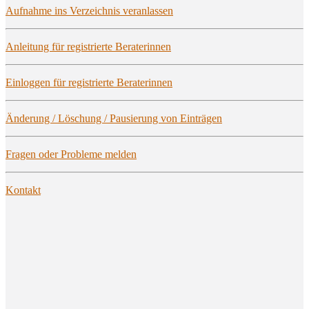
Auf­nah­me ins Ver­zeich­nis veranlassen
Anlei­tung für regis­trier­te Beraterinnen
Ein­log­gen für regis­trier­te Beraterinnen
Ände­rung / Löschung / Pau­sie­rung von Einträgen
Fra­gen oder Pro­ble­me melden
Kon­takt