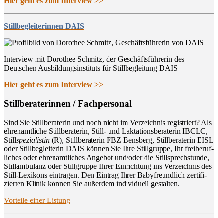
Hier geht es zum Interview >>
Stillbegleiterinnen DAIS
Interview mit Dorothee Schmitz, der Geschäftsführerin des
Deutschen Ausbildungsinstituts für Stillbegleitung DAIS
Hier geht es zum Interview >>
Still­be­ra­te­rin­nen / Fachpersonal
Sind Sie Still­be­ra­te­rin und noch nicht im Ver­zeich­nis regis­triert? Als
ehren­amt­li­che Still­be­ra­te­rin, Still- und Lak­ta­ti­ons­be­ra­te­rin IBCLC,
Still
spe­zia­lis­tin
(R), Still­be­ra­te­rin FBZ Bens­berg, Still­be­ra­te­rin EISL
oder Still­be­glei­te­rin DAIS kön­nen Sie Ihre Still­grup­pe, Ihr frei­be­ruf­
li­ches oder ehren­amt­li­ches Ange­bot und/oder die Still­sprech­stun­de,
Still­am­bu­lanz oder Still­grup­pe Ihrer Ein­rich­tung ins Ver­zeich­nis des
Still-Lexi­kons ein­tra­gen. Den Ein­trag Ihrer Baby­freund­lich zer­ti­fi­
zier­ten Kli­nik kön­nen Sie außer­dem indi­vi­du­ell gestalten.
Vor­tei­le einer Listung