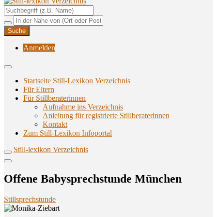
Unterstützungsangebote rund ums Stillen
Still-lexikon Verzeichnis
Anmelden
Startseite Still-Lexikon Verzeichnis
Für Eltern
Für Stillberaterinnen
Aufnahme ins Verzeichnis
Anlei­tung für regis­trier­te Stillberaterinnen
Kon­takt
Zum Still-Lexikon Infoportal
Still-lexikon Verzeichnis
Offe­ne Baby­sprech­stun­de München
Stillsprechstunde