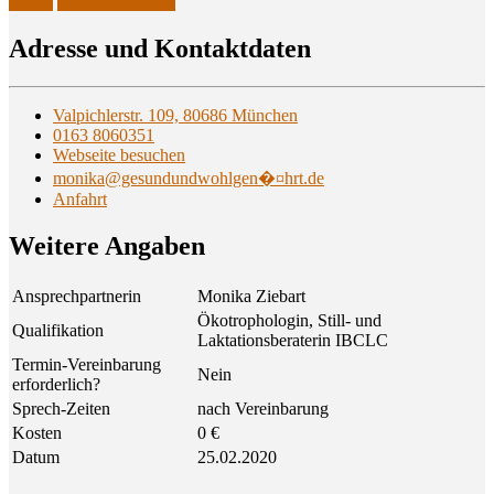
Stillen
Stillsprechstunde
Adres­se und Kontaktdaten
Valpichlerstr. 109, 80686 München
0163 8060351
Webseite besuchen
monika@gesundundwohlgen�¤hrt.de
Anfahrt
Wei­te­re Angaben
Ansprechpartnerin
Monika Ziebart
Ökotrophologin, Still- und
Qualifikation
Laktationsberaterin IBCLC
Termin-Vereinbarung
Nein
erforderlich?
Sprech-Zeiten
nach Vereinbarung
Kosten
0 €
Datum
25.02.2020