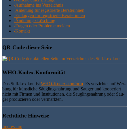
-Auf­nah­me ins Verzeichnis
-Anlei­tung für regis­trier­te Beraterinnen
-Ein­log­gen für regis­trier­te Beraterinnen
-Ände­rung / Löschung
-Fra­gen oder Pro­ble­me melden
-Kon­takt
QR-Code die­ser Seite
WHO-Kodex-Kon­for­mi­tät
Das Still-Lexi­kon ist
WHO-Kodex-kon­form
. Es ver­zich­tet auf Wer­
bung für künst­li­che Säug­lings­nah­rung und Sau­ger und koope­riert
nicht mit Fir­men und Insti­tu­tio­nen, die Säug­lings­nah­rung oder Sau­
ger pro­du­zie­ren oder vermarkten.
Recht­li­che Hinweise
Impressum