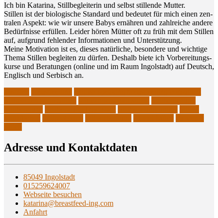
Ich bin Kata­ri­na, Still­be­glei­te­rin und selbst stil­len­de Mutter.
Stil­len ist der bio­lo­gi­sche Stan­dard und bedeu­tet für mich einen zen­
tra­len ​Aspekt: wie wir unse­re Babys ernäh­ren und zahl­rei­che ande­re
Bedürf­nis­se ​erfül­len. Lei­der hören Müt­ter oft zu früh mit dem Stil­len
auf, auf­grund ​feh­len­der Infor­ma­tio­nen und Unterstützung.
Mei­ne Moti­va­ti­on ist es, die­ses natür­li­che, beson­de­re und wich­ti­ge
The­ma Stil­len beglei­ten zu dür­fen. Des­halb bie­te ​ich Vor­be­rei­tungs­
kur­se und Bera­tun­gen (online und im Raum Ingol­stadt) auf Deutsch,
Eng­lisch und Ser­bisch an.
abstillen
breastfeeding
english speaking breastfeeding consultant
Schmerzen beim Stillen
schwangerschaft stillen
Stillbegleitung
Stillberatung
Stillberatung Ingolstadt
Stillberatung online
Stillen
Stillhütchen
Stillprobleme
stillvorberitung
zu viel Milch
zu wenig
Milch
Adres­se und Kontaktdaten
85049 Ingolstadt
015259624007
Webseite besuchen
katarina@breastfeed-ing.com
Anfahrt