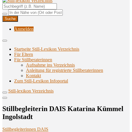
Unterstützungsangebote rund ums Stillen
Still-lexikon Verzeichnis
Anmelden
Startseite Still-Lexikon Verzeichnis
Für Eltern
Für Stillberaterinnen
Aufnahme ins Verzeichnis
Anlei­tung für regis­trier­te Stillberaterinnen
Kon­takt
Zum Still-Lexikon Infoportal
Still-lexikon Verzeichnis
Still­be­glei­te­rin DAIS Kata­ri­na Küm­mel
Ingolstadt
Stillbegleiterinnen DAIS