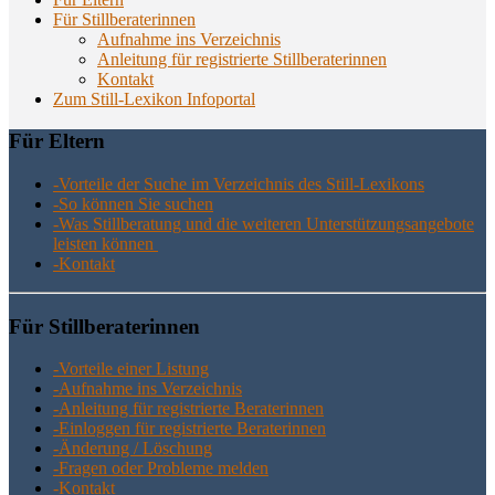
Für Stillberaterinnen
Aufnahme ins Verzeichnis
Anlei­tung für regis­trier­te Stillberaterinnen
Kon­takt
Zum Still-Lexikon Infoportal
Für Eltern
-Vor­tei­le der Suche im Ver­zeich­nis des Still-Lexikons
-So kön­nen Sie suchen
-Was Still­be­ra­tung und die wei­te­ren Unter­stüt­zungs­an­ge­bo­te
leis­ten können
-Kon­takt
Für Still­be­ra­te­rin­nen
-Vor­tei­le einer Listung
-Auf­nah­me ins Verzeichnis
-Anlei­tung für regis­trier­te Beraterinnen
-Ein­log­gen für regis­trier­te Beraterinnen
-Ände­rung / Löschung
-Fra­gen oder Pro­ble­me melden
-Kon­takt