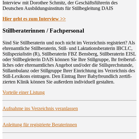
Interview mit Dorothee Schmitz, der Geschäftsführerin des
Deutschen Ausbildungsinstituts für Stillbegleitung DAIS
Hier geht es zum Interview >>
Still­be­ra­te­rin­nen / Fachpersonal
Sind Sie Still­be­ra­te­rin und noch nicht im Ver­zeich­nis regis­triert? Als
ehren­amt­li­che Still­be­ra­te­rin, Still- und Lak­ta­ti­ons­be­ra­te­rin IBCLC,
Still
spe­zia­lis­tin
(R), Still­be­ra­te­rin FBZ Bens­berg, Still­be­ra­te­rin EISL
oder Still­be­glei­te­rin DAIS kön­nen Sie Ihre Still­grup­pe, Ihr frei­be­ruf­
li­ches oder ehren­amt­li­ches Ange­bot und/oder die Still­sprech­stun­de,
Still­am­bu­lanz oder Still­grup­pe Ihrer Ein­rich­tung ins Ver­zeich­nis des
Still-Lexi­kons ein­tra­gen. Den Ein­trag Ihrer Baby­freund­lich zer­ti­fi­
zier­ten Kli­nik kön­nen Sie außer­dem indi­vi­du­ell gestalten.
Vor­tei­le einer Listung
Auf­nah­me ins Ver­zeich­nis veranlassen
Anlei­tung für regis­trier­te Beraterinnen