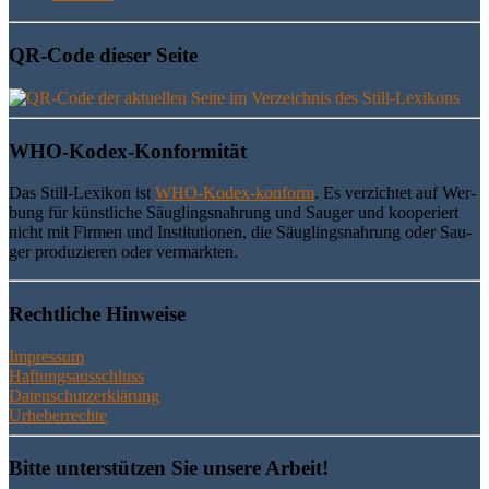
QR-Code die­ser Seite
WHO-Kodex-Kon­for­mi­tät
Das Still-Lexi­kon ist
WHO-Kodex-kon­form
. Es ver­zich­tet auf Wer­
bung für künst­li­che Säug­lings­nah­rung und Sau­ger und koope­riert
nicht mit Fir­men und Insti­tu­tio­nen, die Säug­lings­nah­rung oder Sau­
ger pro­du­zie­ren oder vermarkten.
Recht­li­che Hinweise
Impressum
Haftungsausschluss
Datenschutzerklärung
Urheberrechte
Bit­te unter­stüt­zen Sie unse­re Arbeit!