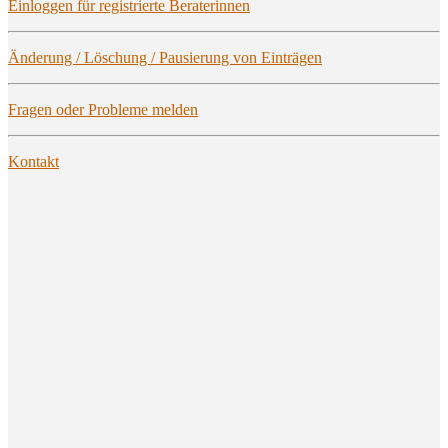
Ein­log­gen für regis­trier­te Beraterinnen
Ände­rung / Löschung / Pau­sie­rung von Einträgen
Fra­gen oder Pro­ble­me melden
Kon­takt