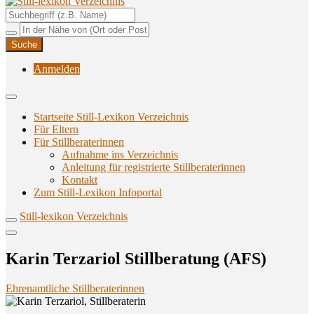
Unterstützungsangebote rund ums Stillen
Still-lexikon Verzeichnis
Anmelden
Startseite Still-Lexikon Verzeichnis
Für Eltern
Für Stillberaterinnen
Aufnahme ins Verzeichnis
Anlei­tung für regis­trier­te Stillberaterinnen
Kon­takt
Zum Still-Lexikon Infoportal
Still-lexikon Verzeichnis
Karin Ter­za­ri­ol Still­be­ra­tung (AFS)
Ehrenamtliche Stillberaterinnen