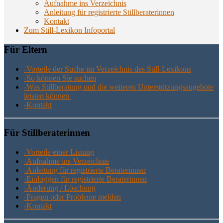
Aufnahme ins Verzeichnis
Anlei­tung für regis­trier­te Stillberaterinnen
Kon­takt
Zum Still-Lexikon Infoportal
Für Eltern
-Vor­tei­le der Suche im Ver­zeich­nis des Still-Lexikons
-So kön­nen Sie suchen
-Was Still­be­ra­tung und die wei­te­ren Unter­stüt­zungs­an­ge­bo­te
leis­ten können
-Kon­takt
Für Still­be­ra­te­rin­nen
-Vor­tei­le einer Listung
-Auf­nah­me ins Verzeichnis
-Anlei­tung für regis­trier­te Beraterinnen
-Ein­log­gen für regis­trier­te Beraterinnen
-Ände­rung / Löschung
-Fra­gen oder Pro­ble­me melden
-Kon­takt