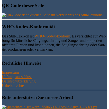
QR-Code die­ser Seite
WHO-Kodex-Kon­for­mi­tät
Das Still-Lexi­kon ist
WHO-Kodex-kon­form
. Es ver­zich­tet auf Wer­
bung für künst­li­che Säug­lings­nah­rung und Sau­ger und koope­riert
nicht mit Fir­men und Insti­tu­tio­nen, die Säug­lings­nah­rung oder Sau­
ger pro­du­zie­ren oder vermarkten.
Recht­li­che Hinweise
Impressum
Haftungsausschluss
Datenschutzerklärung
Urheberrechte
Bit­te unter­stüt­zen Sie unse­re Arbeit!