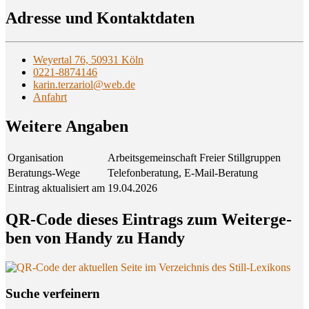
Adres­se und Kontaktdaten
Weyertal 76, 50931 Köln
0221-8874146
karin.terzariol@web.de
Anfahrt
Wei­te­re Angaben
Organisation
Arbeitsgemeinschaft Freier Stillgruppen
Beratungs-Wege
Telefonberatung, E-Mail-Beratung
Eintrag aktualisiert am
19.04.2026
QR-Code die­ses Ein­trags zum Wei­ter­ge­
ben von Han­dy zu Handy
Suche ver­fei­nern