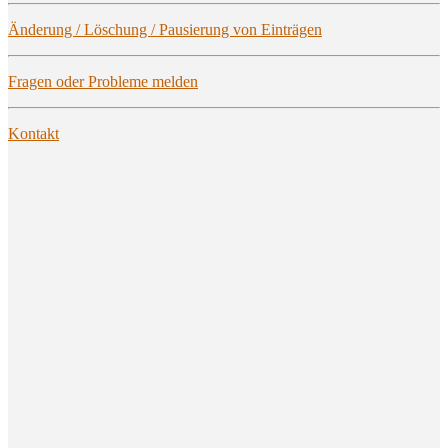
Ände­rung / Löschung / Pau­sie­rung von Einträgen
Fra­gen oder Pro­ble­me melden
Kon­takt