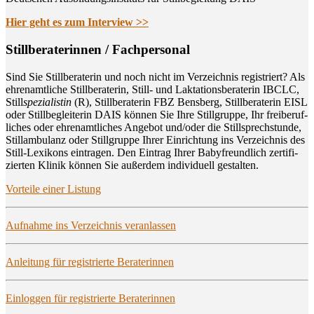
Hier geht es zum Interview >>
Still­be­ra­te­rin­nen / Fachpersonal
Sind Sie Still­be­ra­te­rin und noch nicht im Ver­zeich­nis regis­triert? Als
ehren­amt­li­che Still­be­ra­te­rin, Still- und Lak­ta­ti­ons­be­ra­te­rin IBCLC,
Still
spe­zia­lis­tin
(R), Still­be­ra­te­rin FBZ Bens­berg, Still­be­ra­te­rin EISL
oder Still­be­glei­te­rin DAIS kön­nen Sie Ihre Still­grup­pe, Ihr frei­be­ruf­
li­ches oder ehren­amt­li­ches Ange­bot und/oder die Still­sprech­stun­de,
Still­am­bu­lanz oder Still­grup­pe Ihrer Ein­rich­tung ins Ver­zeich­nis des
Still-Lexi­kons ein­tra­gen. Den Ein­trag Ihrer Baby­freund­lich zer­ti­fi­
zier­ten Kli­nik kön­nen Sie außer­dem indi­vi­du­ell gestalten.
Vor­tei­le einer Listung
Auf­nah­me ins Ver­zeich­nis veranlassen
Anlei­tung für regis­trier­te Beraterinnen
Ein­log­gen für regis­trier­te Beraterinnen