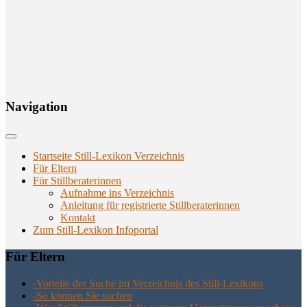
Navi­ga­ti­on
Startseite Still-Lexikon Verzeichnis
Für Eltern
Für Stillberaterinnen
Aufnahme ins Verzeichnis
Anlei­tung für regis­trier­te Stillberaterinnen
Kon­takt
Zum Still-Lexikon Infoportal
Für Eltern
-Vor­tei­le der Suche im Ver­zeich­nis des Still-Lexikons
-So kön­nen Sie suchen