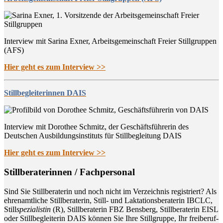
Interview mit Sarina Exner, Arbeitsgemeinschaft Freier Stillgruppen
(AFS)
Hier geht es zum Interview >>
Stillbegleiterinnen DAIS
Interview mit Dorothee Schmitz, der Geschäftsführerin des
Deutschen Ausbildungsinstituts für Stillbegleitung DAIS
Hier geht es zum Interview >>
Still­be­ra­te­rin­nen / Fachpersonal
Sind Sie Still­be­ra­te­rin und noch nicht im Ver­zeich­nis regis­triert? Als
ehren­amt­li­che Still­be­ra­te­rin, Still- und Lak­ta­ti­ons­be­ra­te­rin IBCLC,
Still
spe­zia­lis­tin
(R), Still­be­ra­te­rin FBZ Bens­berg, Still­be­ra­te­rin EISL
oder Still­be­glei­te­rin DAIS kön­nen Sie Ihre Still­grup­pe, Ihr frei­be­ruf­