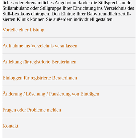
li­ches oder ehren­amt­li­ches Ange­bot und/oder die Still­sprech­stun­de,
Still­am­bu­lanz oder Still­grup­pe Ihrer Ein­rich­tung ins Ver­zeich­nis des
Still-Lexi­kons ein­tra­gen. Den Ein­trag Ihrer Baby­freund­lich zer­ti­fi­
zier­ten Kli­nik kön­nen Sie außer­dem indi­vi­du­ell gestalten.
Vor­tei­le einer Listung
Auf­nah­me ins Ver­zeich­nis veranlassen
Anlei­tung für regis­trier­te Beraterinnen
Ein­log­gen für regis­trier­te Beraterinnen
Ände­rung / Löschung / Pau­sie­rung von Einträgen
Fra­gen oder Pro­ble­me melden
Kon­takt