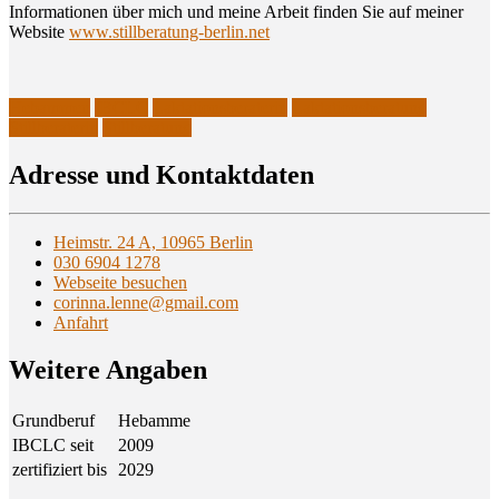
Infor­ma­tio­nen über mich und mei­ne Arbeit fin­den Sie auf mei­ner
Web­site
www.stillberatung-berlin.net
Hebammen
IBCLC
Laktationsberaterin
Laktationsberatung
Stillberaterin
Stillberatung
Adres­se und Kontaktdaten
Heimstr. 24 A, 10965 Berlin
030 6904 1278
Webseite besuchen
corinna.lenne@gmail.com
Anfahrt
Wei­te­re Angaben
Grundberuf
Hebamme
IBCLC seit
2009
zertifiziert bis
2029