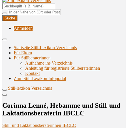
Unterstützungsangebote rund ums Stillen
Still-lexikon Verzeichnis
Anmelden
Startseite Still-Lexikon Verzeichnis
Für Eltern
Für Stillberaterinnen
Aufnahme ins Verzeichnis
Anlei­tung für regis­trier­te Stillberaterinnen
Kon­takt
Zum Still-Lexikon Infoportal
Still-lexikon Verzeichnis
Corin­na Len­né, Heb­am­me und Still-und
Lak­ta­ti­ons­be­ra­te­rin IBCLC
Still- und Laktationsberaterinnen IBCLC