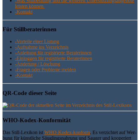
-Was Still­be­ra­tung und die wei­te­ren Unter­stüt­zungs­an­ge­bo­te
leis­ten können
-Kon­takt
Für Still­be­ra­te­rin­nen
-Vor­tei­le einer Listung
-Auf­nah­me ins Verzeichnis
-Anlei­tung für regis­trier­te Beraterinnen
-Ein­log­gen für regis­trier­te Beraterinnen
-Ände­rung / Löschung
-Fra­gen oder Pro­ble­me melden
-Kon­takt
QR-Code die­ser Seite
WHO-Kodex-Kon­for­mi­tät
Das Still-Lexi­kon ist
WHO-Kodex-kon­form
. Es ver­zich­tet auf Wer­
bung für künst­li­che Säug­lings­nah­rung und Sau­ger und koope­riert