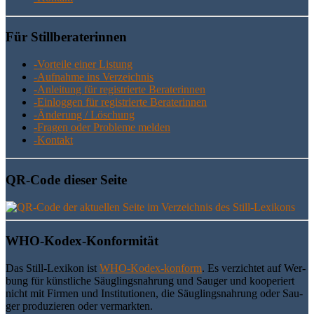
Für Still­be­ra­te­rin­nen
-Vor­tei­le einer Listung
-Auf­nah­me ins Verzeichnis
-Anlei­tung für regis­trier­te Beraterinnen
-Ein­log­gen für regis­trier­te Beraterinnen
-Ände­rung / Löschung
-Fra­gen oder Pro­ble­me melden
-Kon­takt
QR-Code die­ser Seite
WHO-Kodex-Kon­for­mi­tät
Das Still-Lexi­kon ist
WHO-Kodex-kon­form
. Es ver­zich­tet auf Wer­
bung für künst­li­che Säug­lings­nah­rung und Sau­ger und koope­riert
nicht mit Fir­men und Insti­tu­tio­nen, die Säug­lings­nah­rung oder Sau­
ger pro­du­zie­ren oder vermarkten.