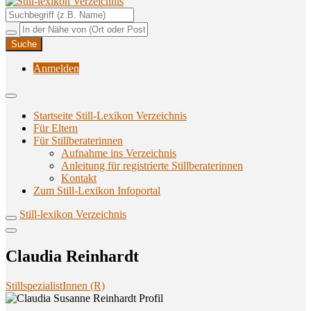
Unterstützungsangebote rund ums Stillen
Still-lexikon Verzeichnis
Anmelden
Startseite Still-Lexikon Verzeichnis
Für Eltern
Für Stillberaterinnen
Aufnahme ins Verzeichnis
Anlei­tung für regis­trier­te Stillberaterinnen
Kon­takt
Zum Still-Lexikon Infoportal
Still-lexikon Verzeichnis
Clau­dia Reinhardt
StillspezialistInnen (R)