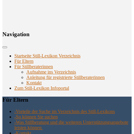
Navi­ga­ti­on
Startseite Still-Lexikon Verzeichnis
Für Eltern
Für Stillberaterinnen
Aufnahme ins Verzeichnis
Anlei­tung für regis­trier­te Stillberaterinnen
Kon­takt
Zum Still-Lexikon Infoportal
Für Eltern
-Vor­tei­le der Suche im Ver­zeich­nis des Still-Lexikons
-So kön­nen Sie suchen
-Was Still­be­ra­tung und die wei­te­ren Unter­stüt­zungs­an­ge­bo­te
leis­ten können
-Kon­takt