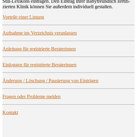
Still-Lexi­kons ein­tra­gen. Den Ein­trag Ihrer Baby­freund­lich zer­ti­fi­
zier­ten Kli­nik kön­nen Sie außer­dem indi­vi­du­ell gestalten.
Vor­tei­le einer Listung
Auf­nah­me ins Ver­zeich­nis veranlassen
Anlei­tung für regis­trier­te Beraterinnen
Ein­log­gen für regis­trier­te Beraterinnen
Ände­rung / Löschung / Pau­sie­rung von Einträgen
Fra­gen oder Pro­ble­me melden
Kon­takt