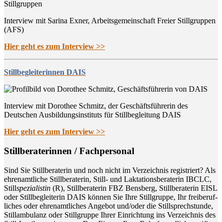
Interview mit Sarina Exner, Arbeitsgemeinschaft Freier Stillgruppen
(AFS)
Hier geht es zum Interview >>
Stillbegleiterinnen DAIS
Interview mit Dorothee Schmitz, der Geschäftsführerin des
Deutschen Ausbildungsinstituts für Stillbegleitung DAIS
Hier geht es zum Interview >>
Still­be­ra­te­rin­nen / Fachpersonal
Sind Sie Still­be­ra­te­rin und noch nicht im Ver­zeich­nis regis­triert? Als
ehren­amt­li­che Still­be­ra­te­rin, Still- und Lak­ta­ti­ons­be­ra­te­rin IBCLC,
Still
spe­zia­lis­tin
(R), Still­be­ra­te­rin FBZ Bens­berg, Still­be­ra­te­rin EISL
oder Still­be­glei­te­rin DAIS kön­nen Sie Ihre Still­grup­pe, Ihr frei­be­ruf­
li­ches oder ehren­amt­li­ches Ange­bot und/oder die Still­sprech­stun­de,
Still­am­bu­lanz oder Still­grup­pe Ihrer Ein­rich­tung ins Ver­zeich­nis des