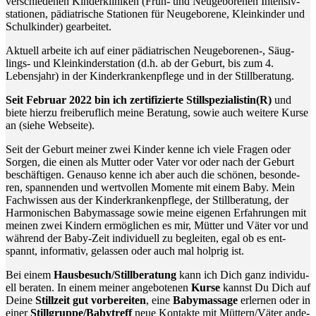
ver­schie­de­nen Kin­der­kli­ni­ken (Früh- und Neu­ge­bo­re­nen Inten­siv­
sta­tio­nen, päd­ia­tri­sche Sta­tio­nen für Neu­ge­bo­re­ne, Klein­kin­der und
Schul­kin­der) gearbeitet.
Aktu­ell arbei­te ich auf einer päd­ia­tri­schen Neugeborenen‑, Säug­
lings- und Klein­kin­der­sta­ti­on (d.h. ab der Geburt, bis zum 4.
Lebens­jahr) in der Kin­der­kran­ken­pfle­ge und in der Stillberatung.
Seit Febru­ar 2022 bin ich zer­ti­fi­zier­te Stillspezialistin(R)
und
bie­te hier­zu frei­be­ruf­lich mei­ne Bera­tung, sowie auch wei­te­re Kur­se
an (sie­he Webseite).
Seit der Geburt mei­ner zwei Kin­der ken­ne ich vie­le Fra­gen oder
Sor­gen, die einen als Mut­ter oder Vater vor oder nach der Geburt
beschäf­ti­gen. Genau­so ken­ne ich aber auch die schö­nen, beson­de­
ren, span­nen­den und wert­vol­len Momen­te mit einem Baby. Mein
Fach­wis­sen aus der Kin­der­kran­ken­pfle­ge, der Still­be­ra­tung, der
Har­mo­ni­schen Baby­mas­sa­ge sowie mei­ne eige­nen Erfah­run­gen mit
mei­nen zwei Kin­dern ermög­li­chen es mir, Müt­ter und Väter vor und
wäh­rend der Baby-Zeit indi­vi­du­ell zu beglei­ten, egal ob es ent­
spannt, infor­ma­tiv, gelas­sen oder auch mal holp­rig ist.
Bei einem
Hausbesuch/Stillberatung
kann ich Dich ganz indi­vi­du­
ell bera­ten. In einem mei­ner ange­bo­te­nen
Kur­se
kannst Du Dich auf
Dei­ne
Still­zeit gut vor­be­rei­ten
, eine
Baby­mas­sa­ge
erler­nen oder in
einer
Stillgruppe/Babytreff
neue Kon­tak­te mit Müttern/Väter ande­