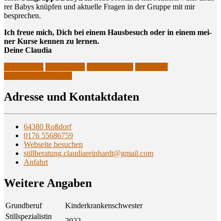
rer Babys knüp­fen und aktu­el­le Fra­gen in der Grup­pe mit mir
besprechen.
Ich freue mich, Dich bei einem Haus­be­such oder in einem mei­
ner Kur­se ken­nen zu lernen.
Dei­ne Claudia
Stillberaterin
Stillberatung
Stillspezialistin
Stilltreffen
Stillvorbereitungskurs
Adres­se und Kontaktdaten
64380 Roßdorf
0176 55686759
Webseite besuchen
stillberatung.claudiareinhardt@gmail.com
Anfahrt
Wei­te­re Angaben
Grundberuf
Kinderkrankenschwester
Stillspezialistin
2022