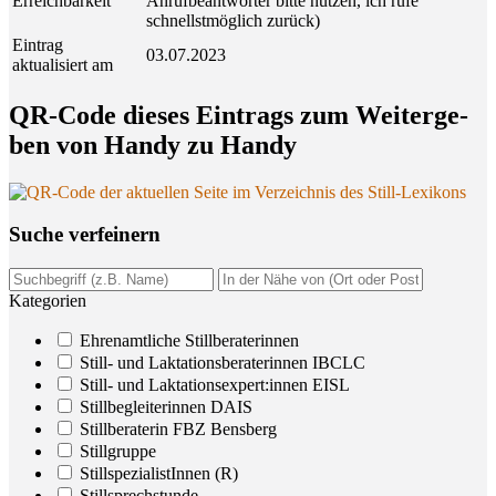
Erreichbarkeit
Anrufbeantworter bitte nutzen, ich rufe
schnellstmöglich zurück)
Eintrag
03.07.2023
aktualisiert am
QR-Code die­ses Ein­trags zum Wei­ter­ge­
ben von Han­dy zu Handy
Suche ver­fei­nern
Kategorien
Ehrenamtliche Stillberaterinnen
Still- und Laktationsberaterinnen IBCLC
Still- und Laktationsexpert:innen EISL
Stillbegleiterinnen DAIS
Stillberaterin FBZ Bensberg
Stillgruppe
StillspezialistInnen (R)
Stillsprechstunde