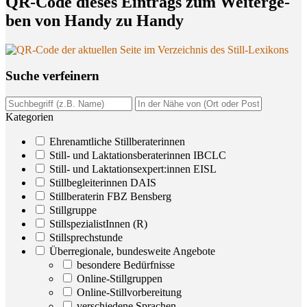
QR-Code die­ses Ein­trags zum Wei­ter­ge­
ben von Han­dy zu Handy
Suche ver­fei­nern
Kategorien
Ehrenamtliche Stillberaterinnen
Still- und Laktationsberaterinnen IBCLC
Still- und Laktationsexpert:innen EISL
Stillbegleiterinnen DAIS
Stillberaterin FBZ Bensberg
Stillgruppe
StillspezialistInnen (R)
Stillsprechstunde
Überregionale, bundesweite Angebote
besondere Bedürfnisse
Online-Stillgruppen
Online-Stillvorbereitung
verschiedene Sprachen