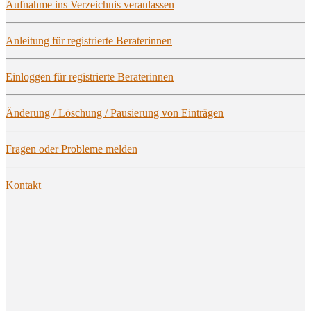
Auf­nah­me ins Ver­zeich­nis veranlassen
Anlei­tung für regis­trier­te Beraterinnen
Ein­log­gen für regis­trier­te Beraterinnen
Ände­rung / Löschung / Pau­sie­rung von Einträgen
Fra­gen oder Pro­ble­me melden
Kon­takt