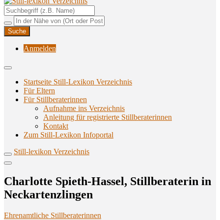
Unterstützungsangebote rund ums Stillen
Still-lexikon Verzeichnis
Anmelden
Startseite Still-Lexikon Verzeichnis
Für Eltern
Für Stillberaterinnen
Aufnahme ins Verzeichnis
Anlei­tung für regis­trier­te Stillberaterinnen
Kon­takt
Zum Still-Lexikon Infoportal
Still-lexikon Verzeichnis
Char­lot­te Spieth-Has­sel, Still­be­ra­te­rin in
Neckartenzlingen
Ehrenamtliche Stillberaterinnen