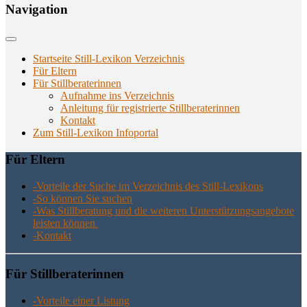
Navi­ga­ti­on
Startseite Still-Lexikon Verzeichnis
Für Eltern
Für Stillberaterinnen
Aufnahme ins Verzeichnis
Anlei­tung für regis­trier­te Stillberaterinnen
Kon­takt
Zum Still-Lexikon Infoportal
Für Eltern
-Vor­tei­le der Suche im Ver­zeich­nis des Still-Lexikons
-So kön­nen Sie suchen
-Was Still­be­ra­tung und die wei­te­ren Unter­stüt­zungs­an­ge­bo­te
leis­ten können
-Kon­takt
Für Still­be­ra­te­rin­nen
-Vor­tei­le einer Listung