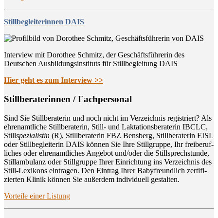
Stillbegleiterinnen DAIS
Interview mit Dorothee Schmitz, der Geschäftsführerin des
Deutschen Ausbildungsinstituts für Stillbegleitung DAIS
Hier geht es zum Interview >>
Still­be­ra­te­rin­nen / Fachpersonal
Sind Sie Still­be­ra­te­rin und noch nicht im Ver­zeich­nis regis­triert? Als
ehren­amt­li­che Still­be­ra­te­rin, Still- und Lak­ta­ti­ons­be­ra­te­rin IBCLC,
Still
spe­zia­lis­tin
(R), Still­be­ra­te­rin FBZ Bens­berg, Still­be­ra­te­rin EISL
oder Still­be­glei­te­rin DAIS kön­nen Sie Ihre Still­grup­pe, Ihr frei­be­ruf­
li­ches oder ehren­amt­li­ches Ange­bot und/oder die Still­sprech­stun­de,
Still­am­bu­lanz oder Still­grup­pe Ihrer Ein­rich­tung ins Ver­zeich­nis des
Still-Lexi­kons ein­tra­gen. Den Ein­trag Ihrer Baby­freund­lich zer­ti­fi­
zier­ten Kli­nik kön­nen Sie außer­dem indi­vi­du­ell gestalten.
Vor­tei­le einer Listung