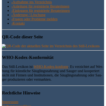
-Auf­nah­me ins Verzeichnis
-Anlei­tung für regis­trier­te Beraterinnen
-Ein­log­gen für regis­trier­te Beraterinnen
-Ände­rung / Löschung
-Fra­gen oder Pro­ble­me melden
-Kon­takt
QR-Code die­ser Seite
WHO-Kodex-Kon­for­mi­tät
Das Still-Lexi­kon ist
WHO-Kodex-kon­form
. Es ver­zich­tet auf Wer­
bung für künst­li­che Säug­lings­nah­rung und Sau­ger und koope­riert
nicht mit Fir­men und Insti­tu­tio­nen, die Säug­lings­nah­rung oder Sau­
ger pro­du­zie­ren oder vermarkten.
Recht­li­che Hinweise
Impressum