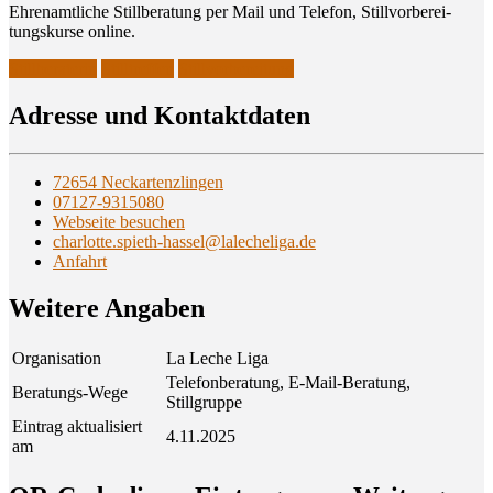
Ehren­amt­li­che Still­be­ra­tung per Mail und Tele­fon, Still­vor­be­rei­
tungs­kur­se online.
Stillberaterin
Stilltreffen
Stillvorbereitung
Adres­se und Kontaktdaten
72654 Neckartenzlingen
07127-9315080
Webseite besuchen
charlotte.spieth-hassel@lalecheliga.de
Anfahrt
Wei­te­re Angaben
Organisation
La Leche Liga
Telefonberatung, E-Mail-Beratung,
Beratungs-Wege
Stillgruppe
Eintrag aktualisiert
4.11.2025
am