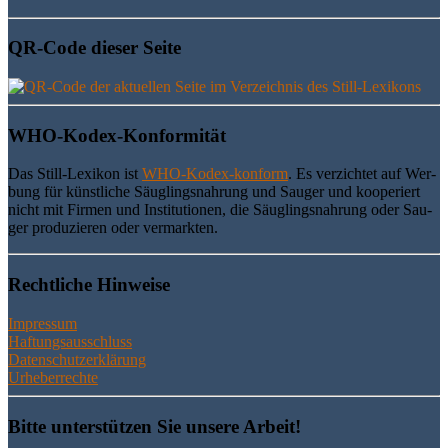
QR-Code die­ser Seite
WHO-Kodex-Kon­for­mi­tät
Das Still-Lexi­kon ist
WHO-Kodex-kon­form
. Es ver­zich­tet auf Wer­
bung für künst­li­che Säug­lings­nah­rung und Sau­ger und koope­riert
nicht mit Fir­men und Insti­tu­tio­nen, die Säug­lings­nah­rung oder Sau­
ger pro­du­zie­ren oder vermarkten.
Recht­li­che Hinweise
Impressum
Haftungsausschluss
Datenschutzerklärung
Urheberrechte
Bit­te unter­stüt­zen Sie unse­re Arbeit!