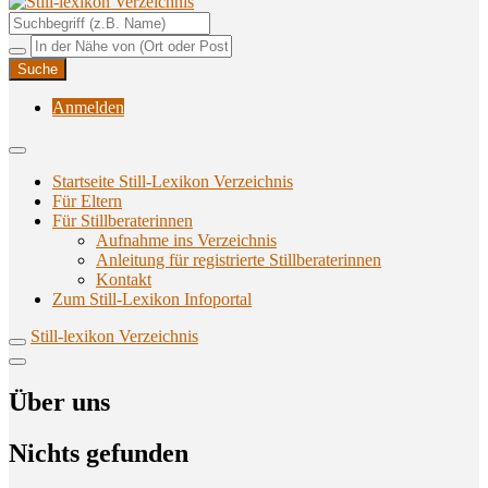
Unterstützungsangebote rund ums Stillen
Still-lexikon Verzeichnis
Anmelden
Startseite Still-Lexikon Verzeichnis
Für Eltern
Für Stillberaterinnen
Aufnahme ins Verzeichnis
Anlei­tung für regis­trier­te Stillberaterinnen
Kon­takt
Zum Still-Lexikon Infoportal
Still-lexikon Verzeichnis
Über uns
Nichts gefunden