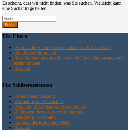
Es scheint, dass wir nicht finden, was Sie suchen. Vielleicht kann
eine Suchanfrage helfen.
Suchen
nach:
Für Eltern
-Vor­tei­le der Suche im Ver­zeich­nis des Still-Lexikons
-So kön­nen Sie suchen
-Was Still­be­ra­tung und die wei­te­ren Unter­stüt­zungs­an­ge­bo­te
leis­ten können
-Kon­takt
Für Still­be­ra­te­rin­nen
-Vor­tei­le einer Listung
-Auf­nah­me ins Verzeichnis
-Anlei­tung für regis­trier­te Beraterinnen
-Ein­log­gen für regis­trier­te Beraterinnen
-Ände­rung / Löschung
-Fra­gen oder Pro­ble­me melden
-Kon­takt