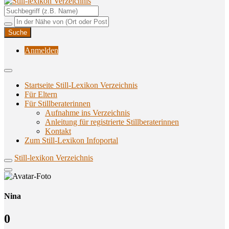
Unterstützungsangebote rund ums Stillen
Still-lexikon Verzeichnis
Anmelden
Startseite Still-Lexikon Verzeichnis
Für Eltern
Für Stillberaterinnen
Aufnahme ins Verzeichnis
Anlei­tung für regis­trier­te Stillberaterinnen
Kon­takt
Zum Still-Lexikon Infoportal
Still-lexikon Verzeichnis
Nina
0