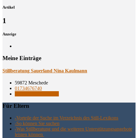
Artikel
1
Anzeige
Meine Einträge
Still­be­ra­tung Sau­er­land Nina Kaulmann
59872 Meschede
01734676740
StillspezialistInnen (R)
Für Eltern
-Vor­tei­le der Suche im Ver­zeich­nis des Still-Lexikons
-So kön­nen Sie suchen
-Was Still­be­ra­tung und die wei­te­ren Unter­stüt­zungs­an­ge­bo­te
leis­ten können