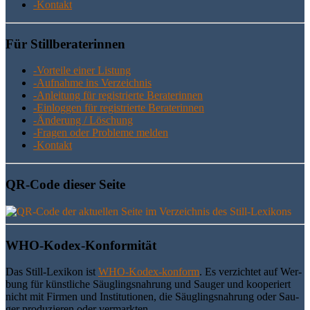
-Kon­takt
Für Still­be­ra­te­rin­nen
-Vor­tei­le einer Listung
-Auf­nah­me ins Verzeichnis
-Anlei­tung für regis­trier­te Beraterinnen
-Ein­log­gen für regis­trier­te Beraterinnen
-Ände­rung / Löschung
-Fra­gen oder Pro­ble­me melden
-Kon­takt
QR-Code die­ser Seite
WHO-Kodex-Kon­for­mi­tät
Das Still-Lexi­kon ist
WHO-Kodex-kon­form
. Es ver­zich­tet auf Wer­
bung für künst­li­che Säug­lings­nah­rung und Sau­ger und koope­riert
nicht mit Fir­men und Insti­tu­tio­nen, die Säug­lings­nah­rung oder Sau­
ger pro­du­zie­ren oder vermarkten.