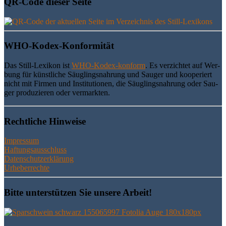
QR-Code die­ser Seite
WHO-Kodex-Kon­for­mi­tät
Das Still-Lexi­kon ist
WHO-Kodex-kon­form
. Es ver­zich­tet auf Wer­
bung für künst­li­che Säug­lings­nah­rung und Sau­ger und koope­riert
nicht mit Fir­men und Insti­tu­tio­nen, die Säug­lings­nah­rung oder Sau­
ger pro­du­zie­ren oder vermarkten.
Recht­li­che Hinweise
Impressum
Haftungsausschluss
Datenschutzerklärung
Urheberrechte
Bit­te unter­stüt­zen Sie unse­re Arbeit!