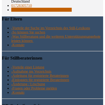
Deutschland
01728305710
Still- und Laktationsberaterinnen IBCLC
Für Eltern
-Vor­tei­le der Suche im Ver­zeich­nis des Still-Lexikons
-So kön­nen Sie suchen
-Was Still­be­ra­tung und die wei­te­ren Unter­stüt­zungs­an­ge­bo­te
leis­ten können
-Kon­takt
Für Still­be­ra­te­rin­nen
-Vor­tei­le einer Listung
-Auf­nah­me ins Verzeichnis
-Anlei­tung für regis­trier­te Beraterinnen
-Ein­log­gen für regis­trier­te Beraterinnen
-Ände­rung / Löschung
-Fra­gen oder Pro­ble­me melden
-Kon­takt