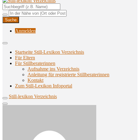
Unterstützungsangebote rund ums Stillen
Still-lexikon Verzeichnis
Anmelden
Startseite Still-Lexikon Verzeichnis
Für Eltern
Für Stillberaterinnen
Aufnahme ins Verzeichnis
Anlei­tung für regis­trier­te Stillberaterinnen
Kon­takt
Zum Still-Lexikon Infoportal
Still-lexikon Verzeichnis