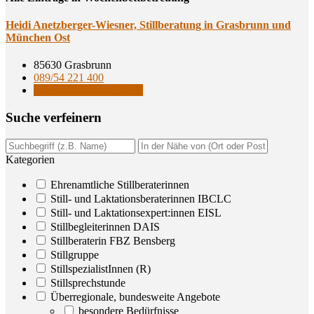
Hei­di Anetz­ber­ger-Wies­ner, Still­be­ra­tung in Gras­brunn und
Mün­chen Ost
85630 Grasbrunn
089/54 221 400
Stillbegleiterinnen DAIS
Suche ver­fei­nern
Kategorien
Ehrenamtliche Stillberaterinnen
Still- und Laktationsberaterinnen IBCLC
Still- und Laktationsexpert:innen EISL
Stillbegleiterinnen DAIS
Stillberaterin FBZ Bensberg
Stillgruppe
StillspezialistInnen (R)
Stillsprechstunde
Überregionale, bundesweite Angebote
besondere Bedürfnisse