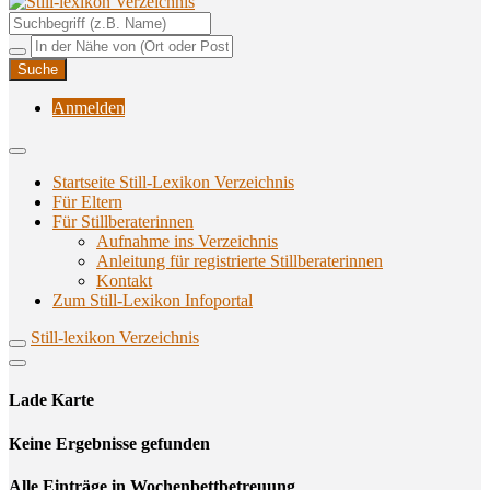
Unterstützungsangebote rund ums Stillen
Still-lexikon Verzeichnis
Anmelden
Startseite Still-Lexikon Verzeichnis
Für Eltern
Für Stillberaterinnen
Aufnahme ins Verzeichnis
Anlei­tung für regis­trier­te Stillberaterinnen
Kon­takt
Zum Still-Lexikon Infoportal
Still-lexikon Verzeichnis
Lade Karte
Кeine Ergebnisse gefunden
Alle Einträge in Wochenbettbetreuung