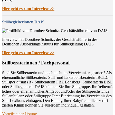
Hier geht es zum Interview >>
Stillbegleiterinnen DAIS
Interview mit Dorothee Schmitz, der Geschäftsführerin des
Deutschen Ausbildungsinstituts für Stillbegleitung DAIS
Hier geht es zum Interview >>
Still­be­ra­te­rin­nen / Fachpersonal
Sind Sie Still­be­ra­te­rin und noch nicht im Ver­zeich­nis regis­triert? Als
ehren­amt­li­che Still­be­ra­te­rin, Still- und Lak­ta­ti­ons­be­ra­te­rin IBCLC,
Still
spe­zia­lis­tin
(R), Still­be­ra­te­rin FBZ Bens­berg, Still­be­ra­te­rin EISL
oder Still­be­glei­te­rin DAIS kön­nen Sie Ihre Still­grup­pe, Ihr frei­be­ruf­
li­ches oder ehren­amt­li­ches Ange­bot und/oder die Still­sprech­stun­de,
Still­am­bu­lanz oder Still­grup­pe Ihrer Ein­rich­tung ins Ver­zeich­nis des
Still-Lexi­kons ein­tra­gen. Den Ein­trag Ihrer Baby­freund­lich zer­ti­fi­
zier­ten Kli­nik kön­nen Sie außer­dem indi­vi­du­ell gestalten.
Vor­tei­le einer Listung