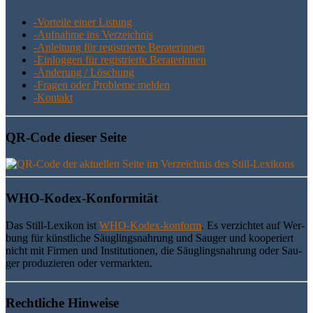
-Vor­tei­le einer Listung
-Auf­nah­me ins Verzeichnis
-Anlei­tung für regis­trier­te Beraterinnen
-Ein­log­gen für regis­trier­te Beraterinnen
-Ände­rung / Löschung
-Fra­gen oder Pro­ble­me melden
-Kon­takt
QR-Code die­ser Seite
WHO-Kodex-Kon­for­mi­tät
Das Still-Lexi­kon ist
WHO-Kodex-kon­form
. Es ver­zich­tet auf Wer­
bung für künst­li­che Säug­lings­nah­rung und Sau­ger und koope­riert
nicht mit Fir­men und Insti­tu­tio­nen, die Säug­lings­nah­rung oder Sau­
ger pro­du­zie­ren oder vermarkten.
Recht­li­che Hinweise