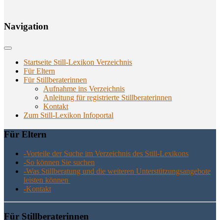
Navi­ga­ti­on
Startseite Still-Lexikon Verzeichnis
Für Eltern
Für Stillberaterinnen
Aufnahme ins Verzeichnis
Anlei­tung für regis­trier­te Stillberaterinnen
Kon­takt
Zum Still-Lexikon Infoportal
Für Eltern
-Vor­tei­le der Suche im Ver­zeich­nis des Still-Lexikons
-So kön­nen Sie suchen
-Was Still­be­ra­tung und die wei­te­ren Unter­stüt­zungs­an­ge­bo­te
leis­ten können
-Kon­takt
Für Still­be­ra­te­rin­nen