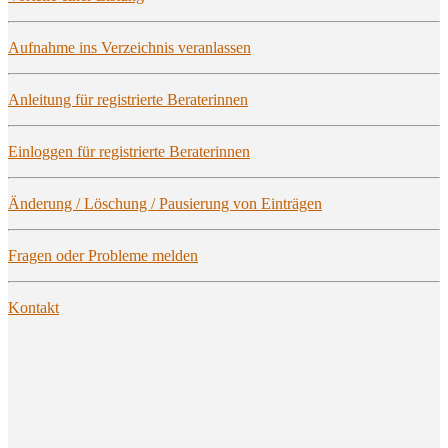
Auf­nah­me ins Ver­zeich­nis veranlassen
Anlei­tung für regis­trier­te Beraterinnen
Ein­log­gen für regis­trier­te Beraterinnen
Ände­rung / Löschung / Pau­sie­rung von Einträgen
Fra­gen oder Pro­ble­me melden
Kon­takt