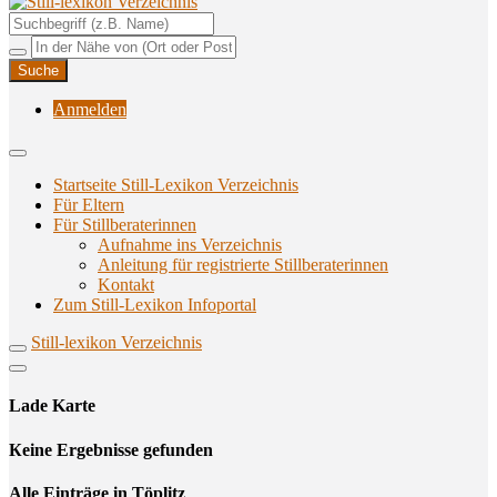
Unterstützungsangebote rund ums Stillen
Still-lexikon Verzeichnis
Anmelden
Startseite Still-Lexikon Verzeichnis
Für Eltern
Für Stillberaterinnen
Aufnahme ins Verzeichnis
Anlei­tung für regis­trier­te Stillberaterinnen
Kon­takt
Zum Still-Lexikon Infoportal
Still-lexikon Verzeichnis
Lade Karte
Кeine Ergebnisse gefunden
Alle Einträge in Töplitz