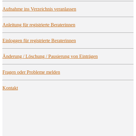
Auf­nah­me ins Ver­zeich­nis veranlassen
Anlei­tung für regis­trier­te Beraterinnen
Ein­log­gen für regis­trier­te Beraterinnen
Ände­rung / Löschung / Pau­sie­rung von Einträgen
Fra­gen oder Pro­ble­me melden
Kon­takt