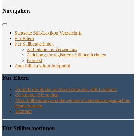
Navi­ga­ti­on
Startseite Still-Lexikon Verzeichnis
Für Eltern
Für Stillberaterinnen
Aufnahme ins Verzeichnis
Anlei­tung für regis­trier­te Stillberaterinnen
Kon­takt
Zum Still-Lexikon Infoportal
Für Eltern
-Vor­tei­le der Suche im Ver­zeich­nis des Still-Lexikons
-So kön­nen Sie suchen
-Was Still­be­ra­tung und die wei­te­ren Unter­stüt­zungs­an­ge­bo­te
leis­ten können
-Kon­takt
Für Still­be­ra­te­rin­nen