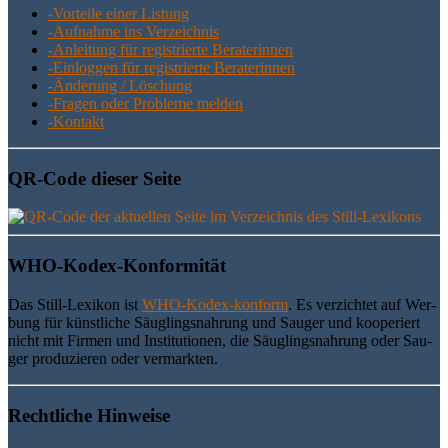
-Vor­tei­le einer Listung
-Auf­nah­me ins Verzeichnis
-Anlei­tung für regis­trier­te Beraterinnen
-Ein­log­gen für regis­trier­te Beraterinnen
-Ände­rung / Löschung
-Fra­gen oder Pro­ble­me melden
-Kon­takt
QR-Code die­ser Seite
WHO-Kodex-Kon­for­mi­tät
Das Still-Lexi­kon ist
WHO-Kodex-kon­form
. Es ver­zich­tet auf Wer­
bung für künst­li­che Säug­lings­nah­rung und Sau­ger und koope­riert
nicht mit Fir­men und Insti­tu­tio­nen, die Säug­lings­nah­rung oder Sau­
ger pro­du­zie­ren oder vermarkten.
Recht­li­che Hinweise