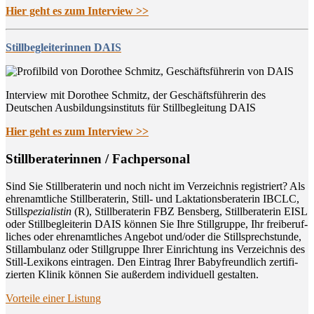
Hier geht es zum Interview >>
Stillbegleiterinnen DAIS
Interview mit Dorothee Schmitz, der Geschäftsführerin des
Deutschen Ausbildungsinstituts für Stillbegleitung DAIS
Hier geht es zum Interview >>
Still­be­ra­te­rin­nen / Fachpersonal
Sind Sie Still­be­ra­te­rin und noch nicht im Ver­zeich­nis regis­triert? Als
ehren­amt­li­che Still­be­ra­te­rin, Still- und Lak­ta­ti­ons­be­ra­te­rin IBCLC,
Still
spe­zia­lis­tin
(R), Still­be­ra­te­rin FBZ Bens­berg, Still­be­ra­te­rin EISL
oder Still­be­glei­te­rin DAIS kön­nen Sie Ihre Still­grup­pe, Ihr frei­be­ruf­
li­ches oder ehren­amt­li­ches Ange­bot und/oder die Still­sprech­stun­de,
Still­am­bu­lanz oder Still­grup­pe Ihrer Ein­rich­tung ins Ver­zeich­nis des
Still-Lexi­kons ein­tra­gen. Den Ein­trag Ihrer Baby­freund­lich zer­ti­fi­
zier­ten Kli­nik kön­nen Sie außer­dem indi­vi­du­ell gestalten.
Vor­tei­le einer Listung