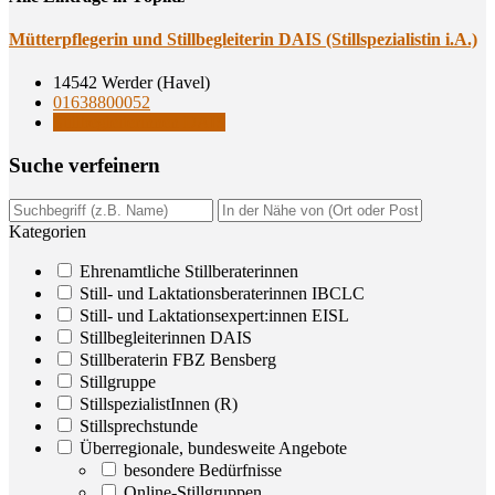
Müt­ter­pfle­ge­rin und Still­be­glei­te­rin DAIS (Still­spe­zia­lis­tin i.A.)
14542 Werder (Havel)
01638800052
Stillbegleiterinnen DAIS
Suche ver­fei­nern
Kategorien
Ehrenamtliche Stillberaterinnen
Still- und Laktationsberaterinnen IBCLC
Still- und Laktationsexpert:innen EISL
Stillbegleiterinnen DAIS
Stillberaterin FBZ Bensberg
Stillgruppe
StillspezialistInnen (R)
Stillsprechstunde
Überregionale, bundesweite Angebote
besondere Bedürfnisse
Online-Stillgruppen