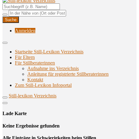
Unterstützungsangebote rund ums Stillen
Still-lexikon Verzeichnis
Anmelden
Startseite Still-Lexikon Verzeichnis
Für Eltern
Für Stillberaterinnen
Aufnahme ins Verzeichnis
Anlei­tung für regis­trier­te Stillberaterinnen
Kon­takt
Zum Still-Lexikon Infoportal
Still-lexikon Verzeichnis
Lade Karte
Кeine Ergebnisse gefunden
Alle Einträge in Schwierigkeiten beim Stillen