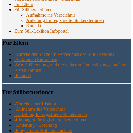
Für Eltern
Für Stillberaterinnen
Aufnahme ins Verzeichnis
Anlei­tung für regis­trier­te Stillberaterinnen
Kon­takt
Zum Still-Lexikon Infoportal
Für Eltern
-Vor­tei­le der Suche im Ver­zeich­nis des Still-Lexikons
-So kön­nen Sie suchen
-Was Still­be­ra­tung und die wei­te­ren Unter­stüt­zungs­an­ge­bo­te
leis­ten können
-Kon­takt
Für Still­be­ra­te­rin­nen
-Vor­tei­le einer Listung
-Auf­nah­me ins Verzeichnis
-Anlei­tung für regis­trier­te Beraterinnen
-Ein­log­gen für regis­trier­te Beraterinnen
-Ände­rung / Löschung
-Fra­gen oder Pro­ble­me melden