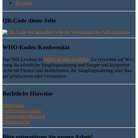
-Kon­takt
QR-Code die­ser Seite
WHO-Kodex-Kon­for­mi­tät
Das Still-Lexi­kon ist
WHO-Kodex-kon­form
. Es ver­zich­tet auf Wer­
bung für künst­li­che Säug­lings­nah­rung und Sau­ger und koope­riert
nicht mit Fir­men und Insti­tu­tio­nen, die Säug­lings­nah­rung oder Sau­
ger pro­du­zie­ren oder vermarkten.
Recht­li­che Hinweise
Impressum
Haftungsausschluss
Datenschutzerklärung
Urheberrechte
Bit­te unter­stüt­zen Sie unse­re Arbeit!