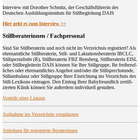
Interview mit Dorothee Schmitz, der Geschäftsführerin des
Deutschen Ausbildungsinstituts für Stillbegleitung DAIS
Hier geht es zum Interview >>
Still­be­ra­te­rin­nen / Fachpersonal
Sind Sie Still­be­ra­te­rin und noch nicht im Ver­zeich­nis regis­triert? Als
ehren­amt­li­che Still­be­ra­te­rin, Still- und Lak­ta­ti­ons­be­ra­te­rin IBCLC,
Still
spe­zia­lis­tin
(R), Still­be­ra­te­rin FBZ Bens­berg, Still­be­ra­te­rin EISL
oder Still­be­glei­te­rin DAIS kön­nen Sie Ihre Still­grup­pe, Ihr frei­be­ruf­
li­ches oder ehren­amt­li­ches Ange­bot und/oder die Still­sprech­stun­de,
Still­am­bu­lanz oder Still­grup­pe Ihrer Ein­rich­tung ins Ver­zeich­nis des
Still-Lexi­kons ein­tra­gen. Den Ein­trag Ihrer Baby­freund­lich zer­ti­fi­
zier­ten Kli­nik kön­nen Sie außer­dem indi­vi­du­ell gestalten.
Vor­tei­le einer Listung
Auf­nah­me ins Ver­zeich­nis veranlassen
Anlei­tung für regis­trier­te Beraterinnen