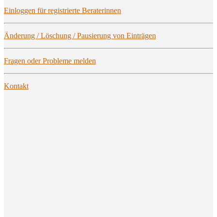
Ein­log­gen für regis­trier­te Beraterinnen
Ände­rung / Löschung / Pau­sie­rung von Einträgen
Fra­gen oder Pro­ble­me melden
Kon­takt