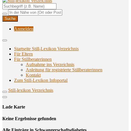
Unterstützungsangebote rund ums Stillen
Still-lexikon Verzeichnis
Anmelden
Startseite Still-Lexikon Verzeichnis
Für Eltern
Für Stillberaterinnen
Aufnahme ins Verzeichnis
Anlei­tung für regis­trier­te Stillberaterinnen
Kon­takt
Zum Still-Lexikon Infoportal
Still-lexikon Verzeichnis
Lade Karte
Кeine Ergebnisse gefunden
Alle Einträge in Schwangerschaftsdiabetes