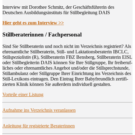
Interview mit Dorothee Schmitz, der Geschäftsführerin des
Deutschen Ausbildungsinstituts für Stillbegleitung DAIS
Hier geht es zum Interview >>
Still­be­ra­te­rin­nen / Fachpersonal
Sind Sie Still­be­ra­te­rin und noch nicht im Ver­zeich­nis regis­triert? Als
ehren­amt­li­che Still­be­ra­te­rin, Still- und Lak­ta­ti­ons­be­ra­te­rin IBCLC,
Still
spe­zia­lis­tin
(R), Still­be­ra­te­rin FBZ Bens­berg, Still­be­ra­te­rin EISL
oder Still­be­glei­te­rin DAIS kön­nen Sie Ihre Still­grup­pe, Ihr frei­be­ruf­
li­ches oder ehren­amt­li­ches Ange­bot und/oder die Still­sprech­stun­de,
Still­am­bu­lanz oder Still­grup­pe Ihrer Ein­rich­tung ins Ver­zeich­nis des
Still-Lexi­kons ein­tra­gen. Den Ein­trag Ihrer Baby­freund­lich zer­ti­fi­
zier­ten Kli­nik kön­nen Sie außer­dem indi­vi­du­ell gestalten.
Vor­tei­le einer Listung
Auf­nah­me ins Ver­zeich­nis veranlassen
Anlei­tung für regis­trier­te Beraterinnen