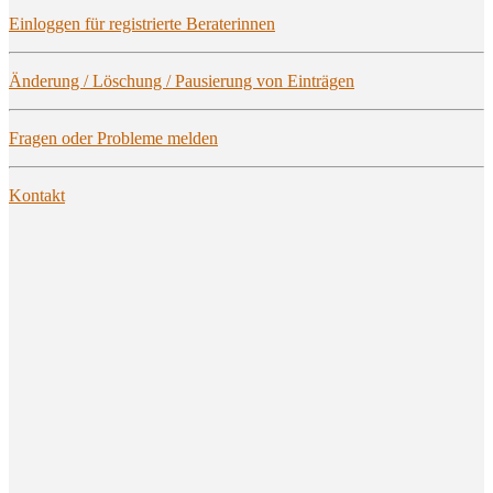
Ein­log­gen für regis­trier­te Beraterinnen
Ände­rung / Löschung / Pau­sie­rung von Einträgen
Fra­gen oder Pro­ble­me melden
Kon­takt