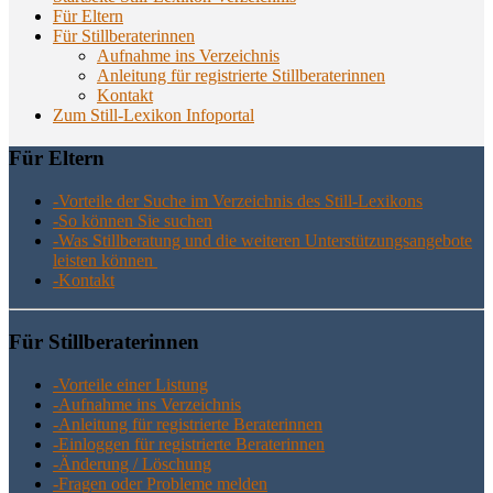
Für Eltern
Für Stillberaterinnen
Aufnahme ins Verzeichnis
Anlei­tung für regis­trier­te Stillberaterinnen
Kon­takt
Zum Still-Lexikon Infoportal
Für Eltern
-Vor­tei­le der Suche im Ver­zeich­nis des Still-Lexikons
-So kön­nen Sie suchen
-Was Still­be­ra­tung und die wei­te­ren Unter­stüt­zungs­an­ge­bo­te
leis­ten können
-Kon­takt
Für Still­be­ra­te­rin­nen
-Vor­tei­le einer Listung
-Auf­nah­me ins Verzeichnis
-Anlei­tung für regis­trier­te Beraterinnen
-Ein­log­gen für regis­trier­te Beraterinnen
-Ände­rung / Löschung
-Fra­gen oder Pro­ble­me melden