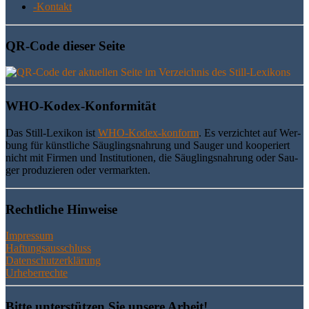
-Kon­takt
QR-Code die­ser Seite
WHO-Kodex-Kon­for­mi­tät
Das Still-Lexi­kon ist
WHO-Kodex-kon­form
. Es ver­zich­tet auf Wer­
bung für künst­li­che Säug­lings­nah­rung und Sau­ger und koope­riert
nicht mit Fir­men und Insti­tu­tio­nen, die Säug­lings­nah­rung oder Sau­
ger pro­du­zie­ren oder vermarkten.
Recht­li­che Hinweise
Impressum
Haftungsausschluss
Datenschutzerklärung
Urheberrechte
Bit­te unter­stüt­zen Sie unse­re Arbeit!