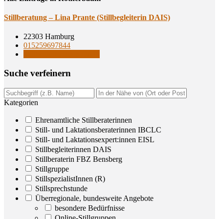
Still­be­ra­tung – Lina Pran­te (Still­be­glei­te­rin DAIS)
22303 Hamburg
015259697844
Stillbegleiterinnen DAIS
Suche ver­fei­nern
Kategorien
Ehrenamtliche Stillberaterinnen
Still- und Laktationsberaterinnen IBCLC
Still- und Laktationsexpert:innen EISL
Stillbegleiterinnen DAIS
Stillberaterin FBZ Bensberg
Stillgruppe
StillspezialistInnen (R)
Stillsprechstunde
Überregionale, bundesweite Angebote
besondere Bedürfnisse
Online-Stillgruppen