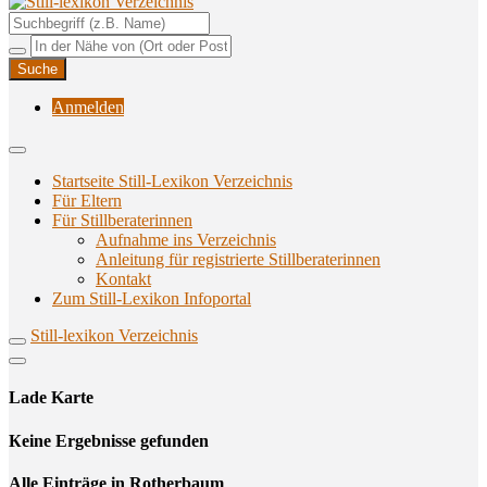
Unterstützungsangebote rund ums Stillen
Still-lexikon Verzeichnis
Anmelden
Startseite Still-Lexikon Verzeichnis
Für Eltern
Für Stillberaterinnen
Aufnahme ins Verzeichnis
Anlei­tung für regis­trier­te Stillberaterinnen
Kon­takt
Zum Still-Lexikon Infoportal
Still-lexikon Verzeichnis
Lade Karte
Кeine Ergebnisse gefunden
Alle Einträge in Rotherbaum