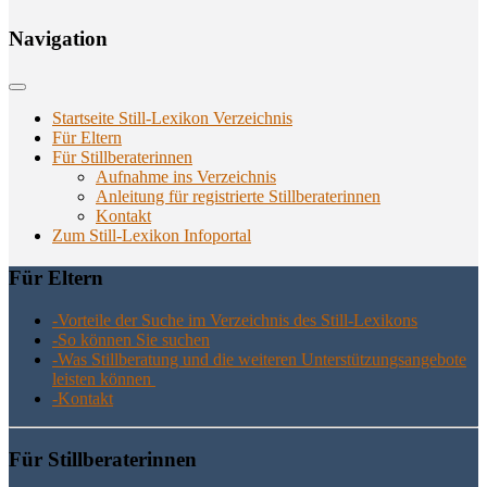
Navi­ga­ti­on
Startseite Still-Lexikon Verzeichnis
Für Eltern
Für Stillberaterinnen
Aufnahme ins Verzeichnis
Anlei­tung für regis­trier­te Stillberaterinnen
Kon­takt
Zum Still-Lexikon Infoportal
Für Eltern
-Vor­tei­le der Suche im Ver­zeich­nis des Still-Lexikons
-So kön­nen Sie suchen
-Was Still­be­ra­tung und die wei­te­ren Unter­stüt­zungs­an­ge­bo­te
leis­ten können
-Kon­takt
Für Still­be­ra­te­rin­nen