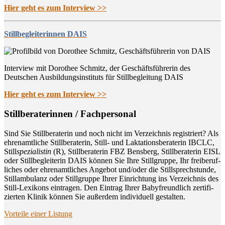
Hier geht es zum Interview >>
Stillbegleiterinnen DAIS
Interview mit Dorothee Schmitz, der Geschäftsführerin des
Deutschen Ausbildungsinstituts für Stillbegleitung DAIS
Hier geht es zum Interview >>
Still­be­ra­te­rin­nen / Fachpersonal
Sind Sie Still­be­ra­te­rin und noch nicht im Ver­zeich­nis regis­triert? Als
ehren­amt­li­che Still­be­ra­te­rin, Still- und Lak­ta­ti­ons­be­ra­te­rin IBCLC,
Still
spe­zia­lis­tin
(R), Still­be­ra­te­rin FBZ Bens­berg, Still­be­ra­te­rin EISL
oder Still­be­glei­te­rin DAIS kön­nen Sie Ihre Still­grup­pe, Ihr frei­be­ruf­
li­ches oder ehren­amt­li­ches Ange­bot und/oder die Still­sprech­stun­de,
Still­am­bu­lanz oder Still­grup­pe Ihrer Ein­rich­tung ins Ver­zeich­nis des
Still-Lexi­kons ein­tra­gen. Den Ein­trag Ihrer Baby­freund­lich zer­ti­fi­
zier­ten Kli­nik kön­nen Sie außer­dem indi­vi­du­ell gestalten.
Vor­tei­le einer Listung