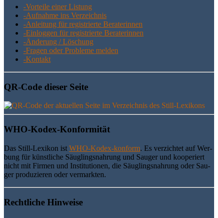
-Vor­tei­le einer Listung
-Auf­nah­me ins Verzeichnis
-Anlei­tung für regis­trier­te Beraterinnen
-Ein­log­gen für regis­trier­te Beraterinnen
-Ände­rung / Löschung
-Fra­gen oder Pro­ble­me melden
-Kon­takt
QR-Code die­ser Seite
WHO-Kodex-Kon­for­mi­tät
Das Still-Lexi­kon ist
WHO-Kodex-kon­form
. Es ver­zich­tet auf Wer­
bung für künst­li­che Säug­lings­nah­rung und Sau­ger und koope­riert
nicht mit Fir­men und Insti­tu­tio­nen, die Säug­lings­nah­rung oder Sau­
ger pro­du­zie­ren oder vermarkten.
Recht­li­che Hinweise