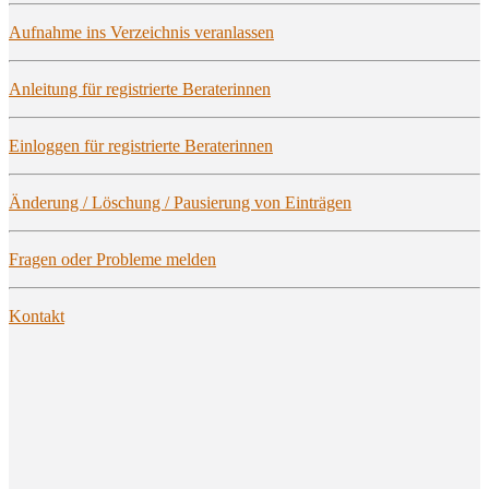
Auf­nah­me ins Ver­zeich­nis veranlassen
Anlei­tung für regis­trier­te Beraterinnen
Ein­log­gen für regis­trier­te Beraterinnen
Ände­rung / Löschung / Pau­sie­rung von Einträgen
Fra­gen oder Pro­ble­me melden
Kon­takt