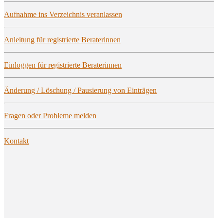
Auf­nah­me ins Ver­zeich­nis veranlassen
Anlei­tung für regis­trier­te Beraterinnen
Ein­log­gen für regis­trier­te Beraterinnen
Ände­rung / Löschung / Pau­sie­rung von Einträgen
Fra­gen oder Pro­ble­me melden
Kon­takt