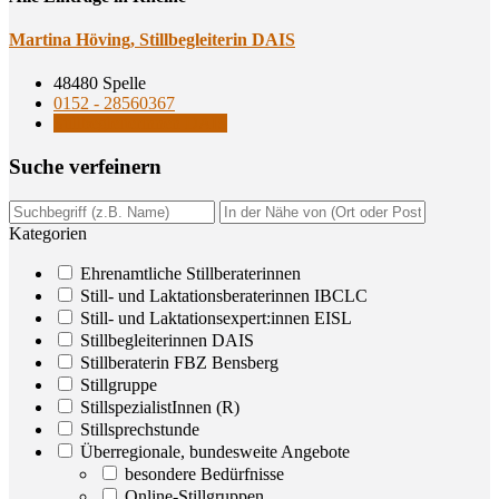
Mar­ti­na Höving, Still­be­glei­te­rin DAIS
48480 Spelle
0152 - 28560367
Stillbegleiterinnen DAIS
Suche ver­fei­nern
Kategorien
Ehrenamtliche Stillberaterinnen
Still- und Laktationsberaterinnen IBCLC
Still- und Laktationsexpert:innen EISL
Stillbegleiterinnen DAIS
Stillberaterin FBZ Bensberg
Stillgruppe
StillspezialistInnen (R)
Stillsprechstunde
Überregionale, bundesweite Angebote
besondere Bedürfnisse
Online-Stillgruppen