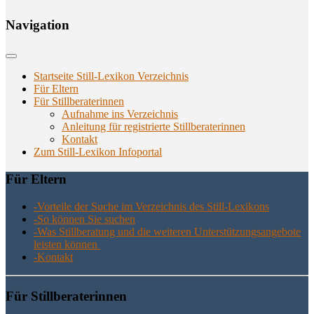
Navi­ga­ti­on
Startseite Still-Lexikon Verzeichnis
Für Eltern
Für Stillberaterinnen
Aufnahme ins Verzeichnis
Anlei­tung für regis­trier­te Stillberaterinnen
Kon­takt
Zum Still-Lexikon Infoportal
Für Eltern
-Vor­tei­le der Suche im Ver­zeich­nis des Still-Lexikons
-So kön­nen Sie suchen
-Was Still­be­ra­tung und die wei­te­ren Unter­stüt­zungs­an­ge­bo­te
leis­ten können
-Kon­takt
Für Still­be­ra­te­rin­nen