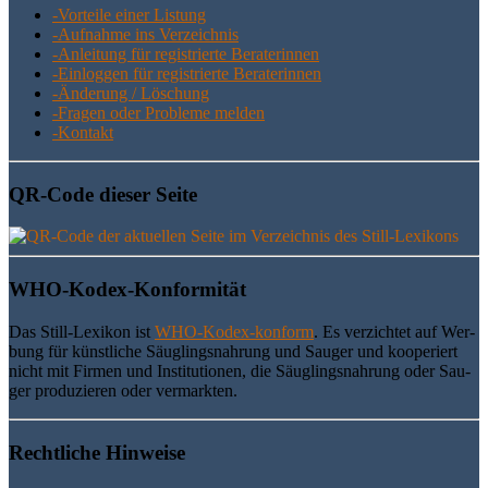
-Vor­tei­le einer Listung
-Auf­nah­me ins Verzeichnis
-Anlei­tung für regis­trier­te Beraterinnen
-Ein­log­gen für regis­trier­te Beraterinnen
-Ände­rung / Löschung
-Fra­gen oder Pro­ble­me melden
-Kon­takt
QR-Code die­ser Seite
WHO-Kodex-Kon­for­mi­tät
Das Still-Lexi­kon ist
WHO-Kodex-kon­form
. Es ver­zich­tet auf Wer­
bung für künst­li­che Säug­lings­nah­rung und Sau­ger und koope­riert
nicht mit Fir­men und Insti­tu­tio­nen, die Säug­lings­nah­rung oder Sau­
ger pro­du­zie­ren oder vermarkten.
Recht­li­che Hinweise