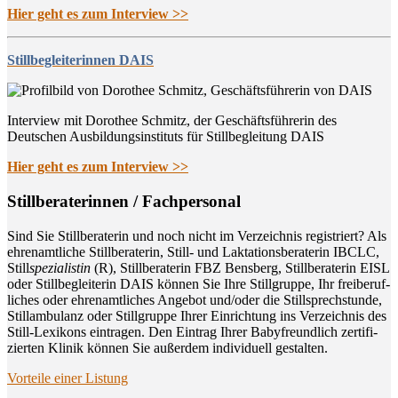
Hier geht es zum Interview >>
Stillbegleiterinnen DAIS
Interview mit Dorothee Schmitz, der Geschäftsführerin des
Deutschen Ausbildungsinstituts für Stillbegleitung DAIS
Hier geht es zum Interview >>
Still­be­ra­te­rin­nen / Fachpersonal
Sind Sie Still­be­ra­te­rin und noch nicht im Ver­zeich­nis regis­triert? Als
ehren­amt­li­che Still­be­ra­te­rin, Still- und Lak­ta­ti­ons­be­ra­te­rin IBCLC,
Still
spe­zia­lis­tin
(R), Still­be­ra­te­rin FBZ Bens­berg, Still­be­ra­te­rin EISL
oder Still­be­glei­te­rin DAIS kön­nen Sie Ihre Still­grup­pe, Ihr frei­be­ruf­
li­ches oder ehren­amt­li­ches Ange­bot und/oder die Still­sprech­stun­de,
Still­am­bu­lanz oder Still­grup­pe Ihrer Ein­rich­tung ins Ver­zeich­nis des
Still-Lexi­kons ein­tra­gen. Den Ein­trag Ihrer Baby­freund­lich zer­ti­fi­
zier­ten Kli­nik kön­nen Sie außer­dem indi­vi­du­ell gestalten.
Vor­tei­le einer Listung