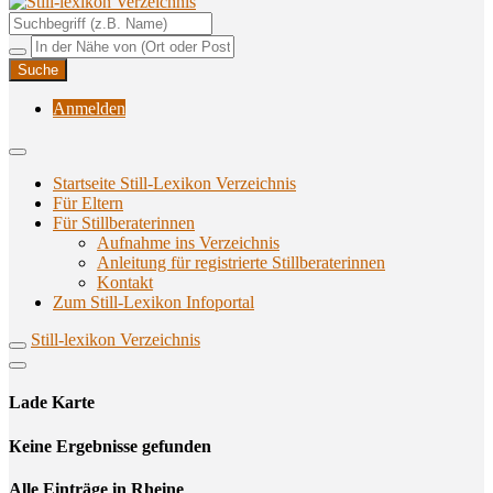
Unterstützungsangebote rund ums Stillen
Still-lexikon Verzeichnis
Anmelden
Startseite Still-Lexikon Verzeichnis
Für Eltern
Für Stillberaterinnen
Aufnahme ins Verzeichnis
Anlei­tung für regis­trier­te Stillberaterinnen
Kon­takt
Zum Still-Lexikon Infoportal
Still-lexikon Verzeichnis
Lade Karte
Кeine Ergebnisse gefunden
Alle Einträge in Rheine