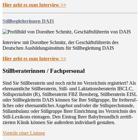
Hier geht es zum Interview >>
Stillbegleiterinnen DAIS
Interview mit Dorothee Schmitz, der Geschäftsführerin des
Deutschen Ausbildungsinstituts für Stillbegleitung DAIS
Hier geht es zum Interview >>
Still­be­ra­te­rin­nen / Fachpersonal
Sind Sie Still­be­ra­te­rin und noch nicht im Ver­zeich­nis regis­triert? Als
ehren­amt­li­che Still­be­ra­te­rin, Still- und Lak­ta­ti­ons­be­ra­te­rin IBCLC,
Still
spe­zia­lis­tin
(R), Still­be­ra­te­rin FBZ Bens­berg, Still­be­ra­te­rin EISL
oder Still­be­glei­te­rin DAIS kön­nen Sie Ihre Still­grup­pe, Ihr frei­be­ruf­
li­ches oder ehren­amt­li­ches Ange­bot und/oder die Still­sprech­stun­de,
Still­am­bu­lanz oder Still­grup­pe Ihrer Ein­rich­tung ins Ver­zeich­nis des
Still-Lexi­kons ein­tra­gen. Den Ein­trag Ihrer Baby­freund­lich zer­ti­fi­
zier­ten Kli­nik kön­nen Sie außer­dem indi­vi­du­ell gestalten.
Vor­tei­le einer Listung