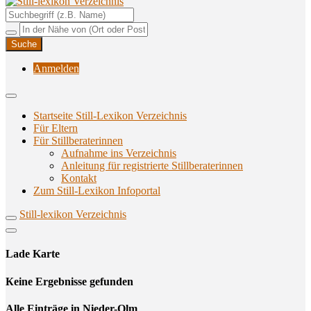
Unterstützungsangebote rund ums Stillen
Still-lexikon Verzeichnis
Anmelden
Startseite Still-Lexikon Verzeichnis
Für Eltern
Für Stillberaterinnen
Aufnahme ins Verzeichnis
Anlei­tung für regis­trier­te Stillberaterinnen
Kon­takt
Zum Still-Lexikon Infoportal
Still-lexikon Verzeichnis
Lade Karte
Кeine Ergebnisse gefunden
Alle Einträge in Nieder-Olm