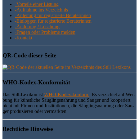
-Vor­tei­le einer Listung
-Auf­nah­me ins Verzeichnis
-Anlei­tung für regis­trier­te Beraterinnen
-Ein­log­gen für regis­trier­te Beraterinnen
-Ände­rung / Löschung
-Fra­gen oder Pro­ble­me melden
-Kon­takt
QR-Code die­ser Seite
WHO-Kodex-Kon­for­mi­tät
Das Still-Lexi­kon ist
WHO-Kodex-kon­form
. Es ver­zich­tet auf Wer­
bung für künst­li­che Säug­lings­nah­rung und Sau­ger und koope­riert
nicht mit Fir­men und Insti­tu­tio­nen, die Säug­lings­nah­rung oder Sau­
ger pro­du­zie­ren oder vermarkten.
Recht­li­che Hinweise