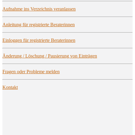
Auf­nah­me ins Ver­zeich­nis veranlassen
Anlei­tung für regis­trier­te Beraterinnen
Ein­log­gen für regis­trier­te Beraterinnen
Ände­rung / Löschung / Pau­sie­rung von Einträgen
Fra­gen oder Pro­ble­me melden
Kon­takt