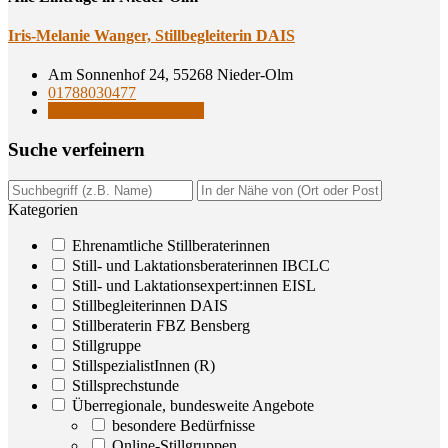
Iris-Mela­nie Wan­ger, Still­be­glei­te­rin DAIS
Am Sonnenhof 24, 55268 Nieder-Olm
01788030477
Stillbegleiterinnen DAIS
Suche ver­fei­nern
Kategorien
Ehrenamtliche Stillberaterinnen
Still- und Laktationsberaterinnen IBCLC
Still- und Laktationsexpert:innen EISL
Stillbegleiterinnen DAIS
Stillberaterin FBZ Bensberg
Stillgruppe
StillspezialistInnen (R)
Stillsprechstunde
Überregionale, bundesweite Angebote
besondere Bedürfnisse
Online-Stillgruppen