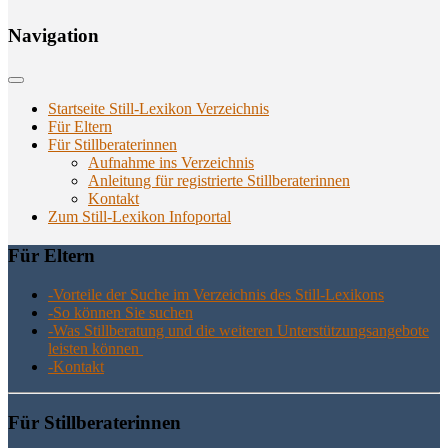
Navi­ga­ti­on
Startseite Still-Lexikon Verzeichnis
Für Eltern
Für Stillberaterinnen
Aufnahme ins Verzeichnis
Anlei­tung für regis­trier­te Stillberaterinnen
Kon­takt
Zum Still-Lexikon Infoportal
Für Eltern
-Vor­tei­le der Suche im Ver­zeich­nis des Still-Lexikons
-So kön­nen Sie suchen
-Was Still­be­ra­tung und die wei­te­ren Unter­stüt­zungs­an­ge­bo­te
leis­ten können
-Kon­takt
Für Still­be­ra­te­rin­nen