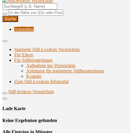
Unterstützungsangebote rund ums Stillen
Still-lexikon Verzeichnis
Anmelden
Startseite Still-Lexikon Verzeichnis
Für Eltern
Für Stillberaterinnen
Aufnahme ins Verzeichnis
Anlei­tung für regis­trier­te Stillberaterinnen
Kon­takt
Zum Still-Lexikon Infoportal
Still-lexikon Verzeichnis
Lade Karte
Кeine Ergebnisse gefunden
Alle Einträge in Münster