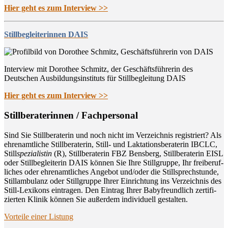
Hier geht es zum Interview >>
Stillbegleiterinnen DAIS
Interview mit Dorothee Schmitz, der Geschäftsführerin des
Deutschen Ausbildungsinstituts für Stillbegleitung DAIS
Hier geht es zum Interview >>
Still­be­ra­te­rin­nen / Fachpersonal
Sind Sie Still­be­ra­te­rin und noch nicht im Ver­zeich­nis regis­triert? Als
ehren­amt­li­che Still­be­ra­te­rin, Still- und Lak­ta­ti­ons­be­ra­te­rin IBCLC,
Still
spe­zia­lis­tin
(R), Still­be­ra­te­rin FBZ Bens­berg, Still­be­ra­te­rin EISL
oder Still­be­glei­te­rin DAIS kön­nen Sie Ihre Still­grup­pe, Ihr frei­be­ruf­
li­ches oder ehren­amt­li­ches Ange­bot und/oder die Still­sprech­stun­de,
Still­am­bu­lanz oder Still­grup­pe Ihrer Ein­rich­tung ins Ver­zeich­nis des
Still-Lexi­kons ein­tra­gen. Den Ein­trag Ihrer Baby­freund­lich zer­ti­fi­
zier­ten Kli­nik kön­nen Sie außer­dem indi­vi­du­ell gestalten.
Vor­tei­le einer Listung