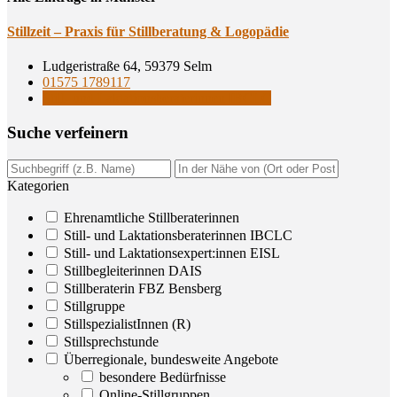
Still­zeit – Pra­xis für Still­be­ra­tung & Logopädie
Ludgeristraße 64, 59379 Selm
01575 1789117
Still- und Laktationsberaterinnen IBCLC
Suche ver­fei­nern
Kategorien
Ehrenamtliche Stillberaterinnen
Still- und Laktationsberaterinnen IBCLC
Still- und Laktationsexpert:innen EISL
Stillbegleiterinnen DAIS
Stillberaterin FBZ Bensberg
Stillgruppe
StillspezialistInnen (R)
Stillsprechstunde
Überregionale, bundesweite Angebote
besondere Bedürfnisse
Online-Stillgruppen