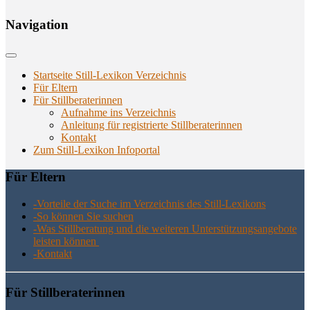
Navi­ga­ti­on
Startseite Still-Lexikon Verzeichnis
Für Eltern
Für Stillberaterinnen
Aufnahme ins Verzeichnis
Anlei­tung für regis­trier­te Stillberaterinnen
Kon­takt
Zum Still-Lexikon Infoportal
Für Eltern
-Vor­tei­le der Suche im Ver­zeich­nis des Still-Lexikons
-So kön­nen Sie suchen
-Was Still­be­ra­tung und die wei­te­ren Unter­stüt­zungs­an­ge­bo­te
leis­ten können
-Kon­takt
Für Still­be­ra­te­rin­nen