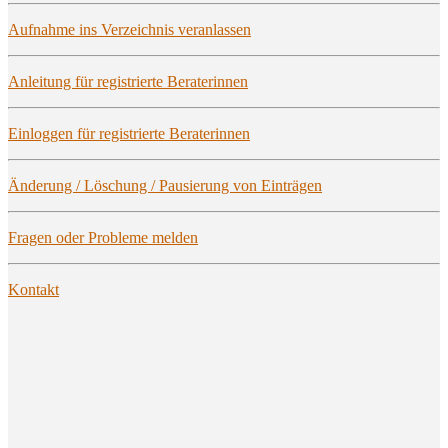
Auf­nah­me ins Ver­zeich­nis veranlassen
Anlei­tung für regis­trier­te Beraterinnen
Ein­log­gen für regis­trier­te Beraterinnen
Ände­rung / Löschung / Pau­sie­rung von Einträgen
Fra­gen oder Pro­ble­me melden
Kon­takt