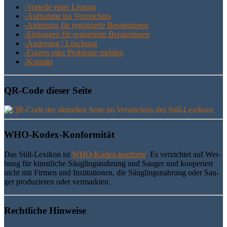
-Vor­tei­le einer Listung
-Auf­nah­me ins Verzeichnis
-Anlei­tung für regis­trier­te Beraterinnen
-Ein­log­gen für regis­trier­te Beraterinnen
-Ände­rung / Löschung
-Fra­gen oder Pro­ble­me melden
-Kon­takt
QR-Code die­ser Seite
WHO-Kodex-Kon­for­mi­tät
Das Still-Lexi­kon ist
WHO-Kodex-kon­form
. Es ver­zich­tet auf Wer­
bung für künst­li­che Säug­lings­nah­rung und Sau­ger und koope­riert
nicht mit Fir­men und Insti­tu­tio­nen, die Säug­lings­nah­rung oder Sau­
ger pro­du­zie­ren oder vermarkten.
Recht­li­che Hinweise