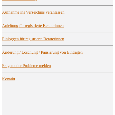
Auf­nah­me ins Ver­zeich­nis veranlassen
Anlei­tung für regis­trier­te Beraterinnen
Ein­log­gen für regis­trier­te Beraterinnen
Ände­rung / Löschung / Pau­sie­rung von Einträgen
Fra­gen oder Pro­ble­me melden
Kon­takt