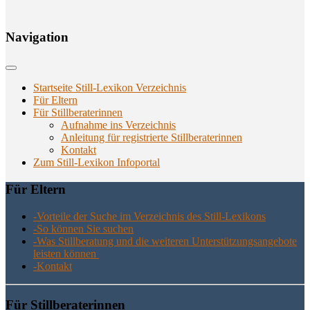
Navi­ga­ti­on
Startseite Still-Lexikon Verzeichnis
Für Eltern
Für Stillberaterinnen
Aufnahme ins Verzeichnis
Anlei­tung für regis­trier­te Stillberaterinnen
Kon­takt
Zum Still-Lexikon Infoportal
Für Eltern
-Vor­tei­le der Suche im Ver­zeich­nis des Still-Lexikons
-So kön­nen Sie suchen
-Was Still­be­ra­tung und die wei­te­ren Unter­stüt­zungs­an­ge­bo­te
leis­ten können
-Kon­takt
Für Still­be­ra­te­rin­nen