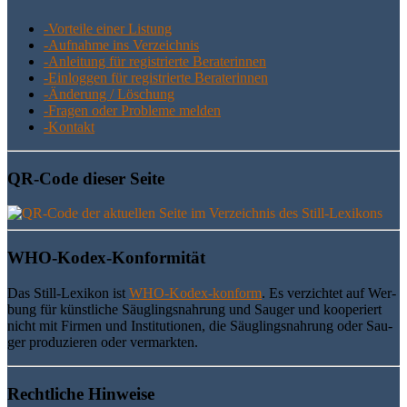
-Vor­tei­le einer Listung
-Auf­nah­me ins Verzeichnis
-Anlei­tung für regis­trier­te Beraterinnen
-Ein­log­gen für regis­trier­te Beraterinnen
-Ände­rung / Löschung
-Fra­gen oder Pro­ble­me melden
-Kon­takt
QR-Code die­ser Seite
WHO-Kodex-Kon­for­mi­tät
Das Still-Lexi­kon ist
WHO-Kodex-kon­form
. Es ver­zich­tet auf Wer­
bung für künst­li­che Säug­lings­nah­rung und Sau­ger und koope­riert
nicht mit Fir­men und Insti­tu­tio­nen, die Säug­lings­nah­rung oder Sau­
ger pro­du­zie­ren oder vermarkten.
Recht­li­che Hinweise