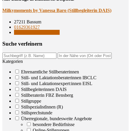
Mil­ky­mo­ments by Vanes­sa Baro (Still­be­glei­te­rin DAIS)
27211 Bassum
01629361927
Stillbegleiterinnen DAIS
Suche ver­fei­nern
Kategorien
Ehrenamtliche Stillberaterinnen
Still- und Laktationsberaterinnen IBCLC
Still- und Laktationsexpert:innen EISL
Stillbegleiterinnen DAIS
Stillberaterin FBZ Bensberg
Stillgruppe
StillspezialistInnen (R)
Stillsprechstunde
Überregionale, bundesweite Angebote
besondere Bedürfnisse
Online-Stillgruppen