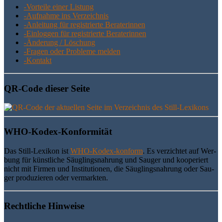
-Vor­tei­le einer Listung
-Auf­nah­me ins Verzeichnis
-Anlei­tung für regis­trier­te Beraterinnen
-Ein­log­gen für regis­trier­te Beraterinnen
-Ände­rung / Löschung
-Fra­gen oder Pro­ble­me melden
-Kon­takt
QR-Code die­ser Seite
WHO-Kodex-Kon­for­mi­tät
Das Still-Lexi­kon ist
WHO-Kodex-kon­form
. Es ver­zich­tet auf Wer­
bung für künst­li­che Säug­lings­nah­rung und Sau­ger und koope­riert
nicht mit Fir­men und Insti­tu­tio­nen, die Säug­lings­nah­rung oder Sau­
ger pro­du­zie­ren oder vermarkten.
Recht­li­che Hinweise