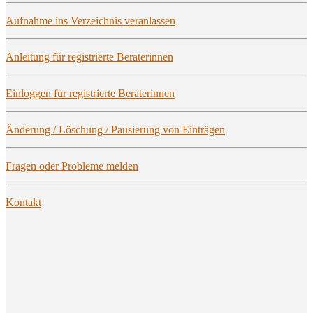
Auf­nah­me ins Ver­zeich­nis veranlassen
Anlei­tung für regis­trier­te Beraterinnen
Ein­log­gen für regis­trier­te Beraterinnen
Ände­rung / Löschung / Pau­sie­rung von Einträgen
Fra­gen oder Pro­ble­me melden
Kon­takt