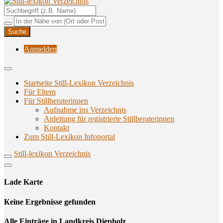
Unterstützungsangebote rund ums Stillen
Still-lexikon Verzeichnis
Anmelden
Startseite Still-Lexikon Verzeichnis
Für Eltern
Für Stillberaterinnen
Aufnahme ins Verzeichnis
Anlei­tung für regis­trier­te Stillberaterinnen
Kon­takt
Zum Still-Lexikon Infoportal
Still-lexikon Verzeichnis
Lade Karte
Кeine Ergebnisse gefunden
Alle Einträge in Landkreis Diepholz