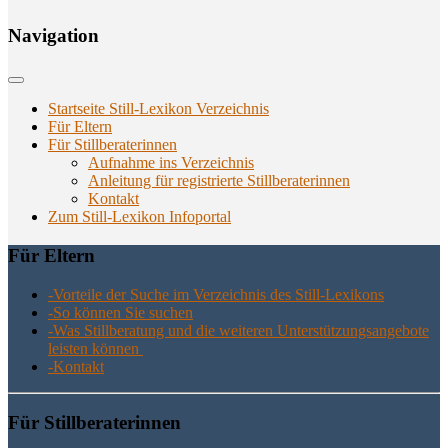
Navi­ga­ti­on
Startseite Still-Lexikon Verzeichnis
Für Eltern
Für Stillberaterinnen
Aufnahme ins Verzeichnis
Anlei­tung für regis­trier­te Stillberaterinnen
Kon­takt
Zum Still-Lexikon Infoportal
Für Eltern
-Vor­tei­le der Suche im Ver­zeich­nis des Still-Lexikons
-So kön­nen Sie suchen
-Was Still­be­ra­tung und die wei­te­ren Unter­stüt­zungs­an­ge­bo­te
leis­ten können
-Kon­takt
Für Still­be­ra­te­rin­nen