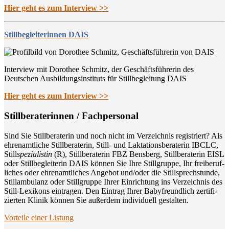
Hier geht es zum Interview >>
Stillbegleiterinnen DAIS
Interview mit Dorothee Schmitz, der Geschäftsführerin des
Deutschen Ausbildungsinstituts für Stillbegleitung DAIS
Hier geht es zum Interview >>
Still­be­ra­te­rin­nen / Fachpersonal
Sind Sie Still­be­ra­te­rin und noch nicht im Ver­zeich­nis regis­triert? Als
ehren­amt­li­che Still­be­ra­te­rin, Still- und Lak­ta­ti­ons­be­ra­te­rin IBCLC,
Still
spe­zia­lis­tin
(R), Still­be­ra­te­rin FBZ Bens­berg, Still­be­ra­te­rin EISL
oder Still­be­glei­te­rin DAIS kön­nen Sie Ihre Still­grup­pe, Ihr frei­be­ruf­
li­ches oder ehren­amt­li­ches Ange­bot und/oder die Still­sprech­stun­de,
Still­am­bu­lanz oder Still­grup­pe Ihrer Ein­rich­tung ins Ver­zeich­nis des
Still-Lexi­kons ein­tra­gen. Den Ein­trag Ihrer Baby­freund­lich zer­ti­fi­
zier­ten Kli­nik kön­nen Sie außer­dem indi­vi­du­ell gestalten.
Vor­tei­le einer Listung