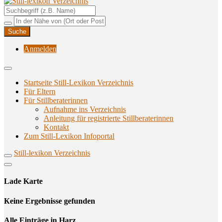
Unterstützungsangebote rund ums Stillen
Still-lexikon Verzeichnis
Anmelden
Startseite Still-Lexikon Verzeichnis
Für Eltern
Für Stillberaterinnen
Aufnahme ins Verzeichnis
Anlei­tung für regis­trier­te Stillberaterinnen
Kon­takt
Zum Still-Lexikon Infoportal
Still-lexikon Verzeichnis
Lade Karte
Кeine Ergebnisse gefunden
Alle Einträge in Harz