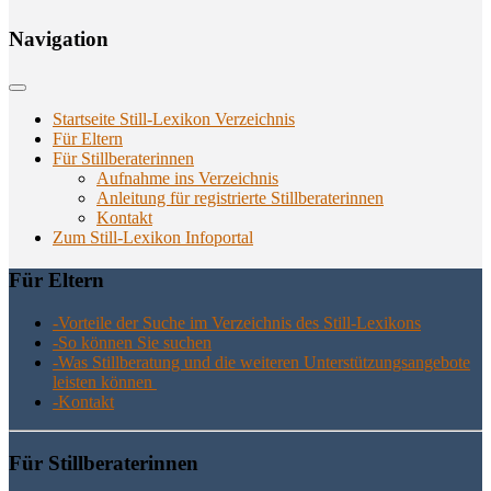
Navi­ga­ti­on
Startseite Still-Lexikon Verzeichnis
Für Eltern
Für Stillberaterinnen
Aufnahme ins Verzeichnis
Anlei­tung für regis­trier­te Stillberaterinnen
Kon­takt
Zum Still-Lexikon Infoportal
Für Eltern
-Vor­tei­le der Suche im Ver­zeich­nis des Still-Lexikons
-So kön­nen Sie suchen
-Was Still­be­ra­tung und die wei­te­ren Unter­stüt­zungs­an­ge­bo­te
leis­ten können
-Kon­takt
Für Still­be­ra­te­rin­nen