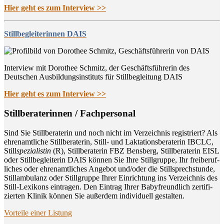
Hier geht es zum Interview >>
Stillbegleiterinnen DAIS
Interview mit Dorothee Schmitz, der Geschäftsführerin des
Deutschen Ausbildungsinstituts für Stillbegleitung DAIS
Hier geht es zum Interview >>
Still­be­ra­te­rin­nen / Fachpersonal
Sind Sie Still­be­ra­te­rin und noch nicht im Ver­zeich­nis regis­triert? Als
ehren­amt­li­che Still­be­ra­te­rin, Still- und Lak­ta­ti­ons­be­ra­te­rin IBCLC,
Still
spe­zia­lis­tin
(R), Still­be­ra­te­rin FBZ Bens­berg, Still­be­ra­te­rin EISL
oder Still­be­glei­te­rin DAIS kön­nen Sie Ihre Still­grup­pe, Ihr frei­be­ruf­
li­ches oder ehren­amt­li­ches Ange­bot und/oder die Still­sprech­stun­de,
Still­am­bu­lanz oder Still­grup­pe Ihrer Ein­rich­tung ins Ver­zeich­nis des
Still-Lexi­kons ein­tra­gen. Den Ein­trag Ihrer Baby­freund­lich zer­ti­fi­
zier­ten Kli­nik kön­nen Sie außer­dem indi­vi­du­ell gestalten.
Vor­tei­le einer Listung