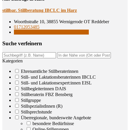
still­bar. Still­be­ra­tung IBCLC im Harz
Woorthstraße 10, 38855 Wernigerode OT Reddeber
01712053485
Still- und Laktationsberaterinnen IBCLC
Suche ver­fei­nern
Kategorien
Ehrenamtliche Stillberaterinnen
Still- und Laktationsberaterinnen IBCLC
Still- und Laktationsexpert:innen EISL
Stillbegleiterinnen DAIS
Stillberaterin FBZ Bensberg
Stillgruppe
StillspezialistInnen (R)
Stillsprechstunde
Überregionale, bundesweite Angebote
besondere Bedürfnisse
Online-Stillgruppen