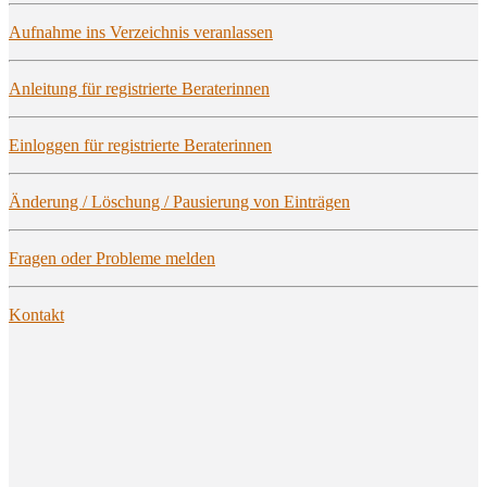
Auf­nah­me ins Ver­zeich­nis veranlassen
Anlei­tung für regis­trier­te Beraterinnen
Ein­log­gen für regis­trier­te Beraterinnen
Ände­rung / Löschung / Pau­sie­rung von Einträgen
Fra­gen oder Pro­ble­me melden
Kon­takt