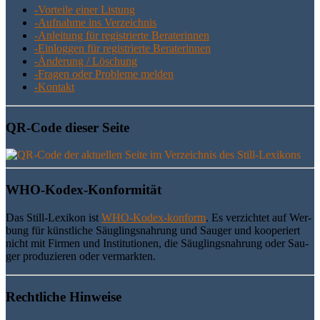
-Vor­tei­le einer Listung
-Auf­nah­me ins Verzeichnis
-Anlei­tung für regis­trier­te Beraterinnen
-Ein­log­gen für regis­trier­te Beraterinnen
-Ände­rung / Löschung
-Fra­gen oder Pro­ble­me melden
-Kon­takt
QR-Code die­ser Seite
WHO-Kodex-Kon­for­mi­tät
Das Still-Lexi­kon ist
WHO-Kodex-kon­form
. Es ver­zich­tet auf Wer­
bung für künst­li­che Säug­lings­nah­rung und Sau­ger und koope­riert
nicht mit Fir­men und Insti­tu­tio­nen, die Säug­lings­nah­rung oder Sau­
ger pro­du­zie­ren oder vermarkten.
Recht­li­che Hinweise