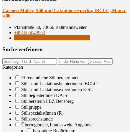
Car­men Mül­ler, Still-und Lak­ta­ti­ons­exper­tin, IBCLC, Mama-
stillt
Pfarrstraße 50, 73666 Baltmannsweiler
+491605049903
Still- und Laktationsberaterinnen IBCLC
Suche ver­fei­nern
Kategorien
Ehrenamtliche Stillberaterinnen
Still- und Laktationsberaterinnen IBCLC
Still- und Laktationsexpert:innen EISL
Stillbegleiterinnen DAIS
Stillberaterin FBZ Bensberg
Stillgruppe
StillspezialistInnen (R)
Stillsprechstunde
Überregionale, bundesweite Angebote
besondere Bedürfnisse