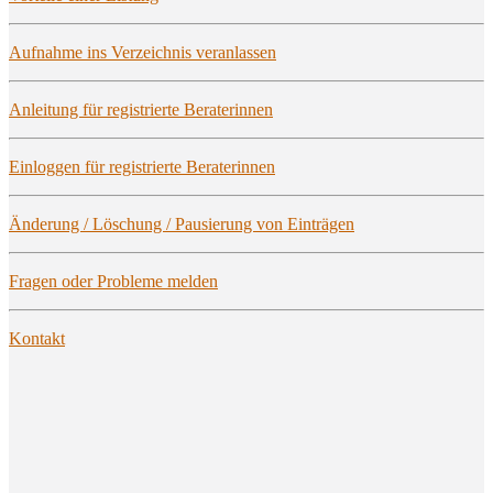
Auf­nah­me ins Ver­zeich­nis veranlassen
Anlei­tung für regis­trier­te Beraterinnen
Ein­log­gen für regis­trier­te Beraterinnen
Ände­rung / Löschung / Pau­sie­rung von Einträgen
Fra­gen oder Pro­ble­me melden
Kon­takt