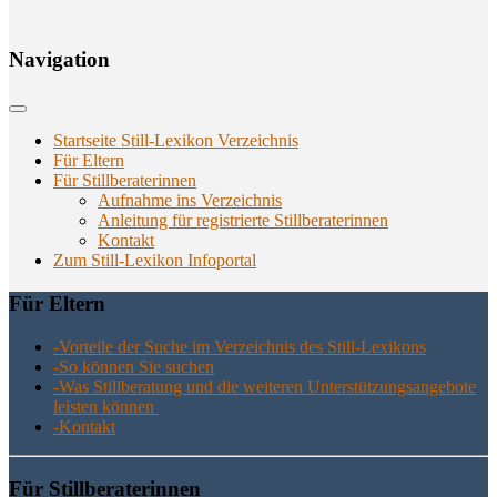
Navi­ga­ti­on
Startseite Still-Lexikon Verzeichnis
Für Eltern
Für Stillberaterinnen
Aufnahme ins Verzeichnis
Anlei­tung für regis­trier­te Stillberaterinnen
Kon­takt
Zum Still-Lexikon Infoportal
Für Eltern
-Vor­tei­le der Suche im Ver­zeich­nis des Still-Lexikons
-So kön­nen Sie suchen
-Was Still­be­ra­tung und die wei­te­ren Unter­stüt­zungs­an­ge­bo­te
leis­ten können
-Kon­takt
Für Still­be­ra­te­rin­nen