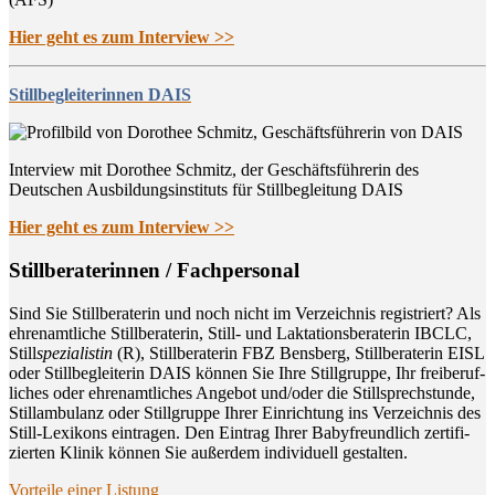
Hier geht es zum Interview >>
Stillbegleiterinnen DAIS
Interview mit Dorothee Schmitz, der Geschäftsführerin des
Deutschen Ausbildungsinstituts für Stillbegleitung DAIS
Hier geht es zum Interview >>
Still­be­ra­te­rin­nen / Fachpersonal
Sind Sie Still­be­ra­te­rin und noch nicht im Ver­zeich­nis regis­triert? Als
ehren­amt­li­che Still­be­ra­te­rin, Still- und Lak­ta­ti­ons­be­ra­te­rin IBCLC,
Still
spe­zia­lis­tin
(R), Still­be­ra­te­rin FBZ Bens­berg, Still­be­ra­te­rin EISL
oder Still­be­glei­te­rin DAIS kön­nen Sie Ihre Still­grup­pe, Ihr frei­be­ruf­
li­ches oder ehren­amt­li­ches Ange­bot und/oder die Still­sprech­stun­de,
Still­am­bu­lanz oder Still­grup­pe Ihrer Ein­rich­tung ins Ver­zeich­nis des
Still-Lexi­kons ein­tra­gen. Den Ein­trag Ihrer Baby­freund­lich zer­ti­fi­
zier­ten Kli­nik kön­nen Sie außer­dem indi­vi­du­ell gestalten.
Vor­tei­le einer Listung