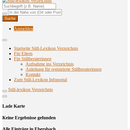
Unterstützungsangebote rund ums Stillen
Still-lexikon Verzeichnis
Anmelden
Startseite Still-Lexikon Verzeichnis
Für Eltern
Für Stillberaterinnen
Aufnahme ins Verzeichnis
Anlei­tung für regis­trier­te Stillberaterinnen
Kon­takt
Zum Still-Lexikon Infoportal
Still-lexikon Verzeichnis
Lade Karte
Кeine Ergebnisse gefunden
Alle Einträge in Ebersbach