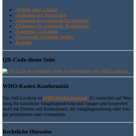
-Vor­tei­le einer Listung
-Auf­nah­me ins Verzeichnis
-Anlei­tung für regis­trier­te Beraterinnen
-Ein­log­gen für regis­trier­te Beraterinnen
-Ände­rung / Löschung
-Fra­gen oder Pro­ble­me melden
-Kon­takt
QR-Code die­ser Seite
WHO-Kodex-Kon­for­mi­tät
Das Still-Lexi­kon ist
WHO-Kodex-kon­form
. Es ver­zich­tet auf Wer­
bung für künst­li­che Säug­lings­nah­rung und Sau­ger und koope­riert
nicht mit Fir­men und Insti­tu­tio­nen, die Säug­lings­nah­rung oder Sau­
ger pro­du­zie­ren oder vermarkten.
Recht­li­che Hinweise