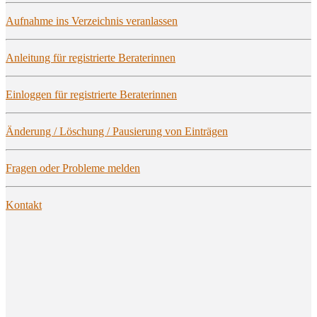
Auf­nah­me ins Ver­zeich­nis veranlassen
Anlei­tung für regis­trier­te Beraterinnen
Ein­log­gen für regis­trier­te Beraterinnen
Ände­rung / Löschung / Pau­sie­rung von Einträgen
Fra­gen oder Pro­ble­me melden
Kon­takt