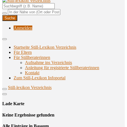
Unterstützungsangebote rund ums Stillen
Still-lexikon Verzeichnis
Anmelden
Startseite Still-Lexikon Verzeichnis
Für Eltern
Für Stillberaterinnen
Aufnahme ins Verzeichnis
Anlei­tung für regis­trier­te Stillberaterinnen
Kon­takt
Zum Still-Lexikon Infoportal
Still-lexikon Verzeichnis
Lade Karte
Кeine Ergebnisse gefunden
Alle Einträge in Bassum