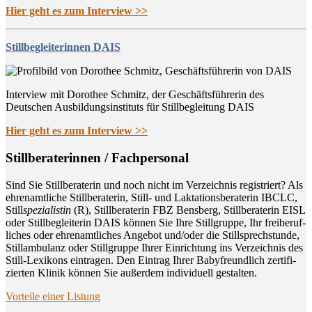
Hier geht es zum Interview >>
Stillbegleiterinnen DAIS
Interview mit Dorothee Schmitz, der Geschäftsführerin des
Deutschen Ausbildungsinstituts für Stillbegleitung DAIS
Hier geht es zum Interview >>
Still­be­ra­te­rin­nen / Fachpersonal
Sind Sie Still­be­ra­te­rin und noch nicht im Ver­zeich­nis regis­triert? Als
ehren­amt­li­che Still­be­ra­te­rin, Still- und Lak­ta­ti­ons­be­ra­te­rin IBCLC,
Still
spe­zia­lis­tin
(R), Still­be­ra­te­rin FBZ Bens­berg, Still­be­ra­te­rin EISL
oder Still­be­glei­te­rin DAIS kön­nen Sie Ihre Still­grup­pe, Ihr frei­be­ruf­
li­ches oder ehren­amt­li­ches Ange­bot und/oder die Still­sprech­stun­de,
Still­am­bu­lanz oder Still­grup­pe Ihrer Ein­rich­tung ins Ver­zeich­nis des
Still-Lexi­kons ein­tra­gen. Den Ein­trag Ihrer Baby­freund­lich zer­ti­fi­
zier­ten Kli­nik kön­nen Sie außer­dem indi­vi­du­ell gestalten.
Vor­tei­le einer Listung