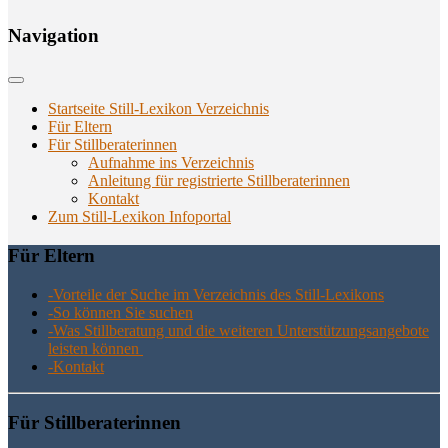
Navi­ga­ti­on
Startseite Still-Lexikon Verzeichnis
Für Eltern
Für Stillberaterinnen
Aufnahme ins Verzeichnis
Anlei­tung für regis­trier­te Stillberaterinnen
Kon­takt
Zum Still-Lexikon Infoportal
Für Eltern
-Vor­tei­le der Suche im Ver­zeich­nis des Still-Lexikons
-So kön­nen Sie suchen
-Was Still­be­ra­tung und die wei­te­ren Unter­stüt­zungs­an­ge­bo­te
leis­ten können
-Kon­takt
Für Still­be­ra­te­rin­nen