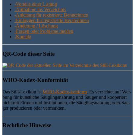
-Vor­tei­le einer Listung
-Auf­nah­me ins Verzeichnis
-Anlei­tung für regis­trier­te Beraterinnen
-Ein­log­gen für regis­trier­te Beraterinnen
-Ände­rung / Löschung
-Fra­gen oder Pro­ble­me melden
-Kon­takt
QR-Code die­ser Seite
WHO-Kodex-Kon­for­mi­tät
Das Still-Lexi­kon ist
WHO-Kodex-kon­form
. Es ver­zich­tet auf Wer­
bung für künst­li­che Säug­lings­nah­rung und Sau­ger und koope­riert
nicht mit Fir­men und Insti­tu­tio­nen, die Säug­lings­nah­rung oder Sau­
ger pro­du­zie­ren oder vermarkten.
Recht­li­che Hinweise