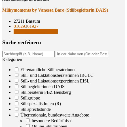
Mil­ky­mo­ments by Vanes­sa Baro (Still­be­glei­te­rin DAIS)
27211 Bassum
01629361927
Stillbegleiterinnen DAIS
Suche ver­fei­nern
Kategorien
Ehrenamtliche Stillberaterinnen
Still- und Laktationsberaterinnen IBCLC
Still- und Laktationsexpert:innen EISL
Stillbegleiterinnen DAIS
Stillberaterin FBZ Bensberg
Stillgruppe
StillspezialistInnen (R)
Stillsprechstunde
Überregionale, bundesweite Angebote
besondere Bedürfnisse
Online-Stillgruppen