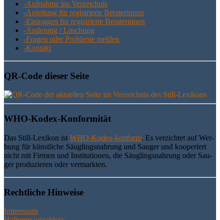
-Auf­nah­me ins Verzeichnis
-Anlei­tung für regis­trier­te Beraterinnen
-Ein­log­gen für regis­trier­te Beraterinnen
-Ände­rung / Löschung
-Fra­gen oder Pro­ble­me melden
-Kon­takt
QR-Code die­ser Seite
WHO-Kodex-Kon­for­mi­tät
Das Still-Lexi­kon ist
WHO-Kodex-kon­form
. Es ver­zich­tet auf Wer­
bung für künst­li­che Säug­lings­nah­rung und Sau­ger und koope­riert
nicht mit Fir­men und Insti­tu­tio­nen, die Säug­lings­nah­rung oder Sau­
ger pro­du­zie­ren oder vermarkten.
Recht­li­che Hinweise
Impressum
Haftungsausschluss