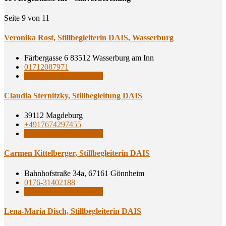
Seite 9 von 11
Vero­ni­ka Rost, Still­be­glei­te­rin DAIS, Wasserburg
Färbergasse 6 83512 Wasserburg am Inn
01712087971
Stillbegleiterinnen DAIS
Clau­dia Ster­nitz­ky, Still­be­glei­tung DAIS
39112 Magdeburg
+4917674297455
Stillbegleiterinnen DAIS
Car­men Kit­tel­ber­ger, Still­be­glei­te­rin DAIS
Bahnhofstraße 34a, 67161 Gönnheim
0176-31402188
Stillbegleiterinnen DAIS
Lena-Maria Disch, Still­be­glei­te­rin DAIS