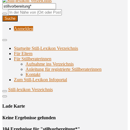
Unterstützungsangebote rund ums Stillen
Still-lexikon Verzeichnis
Anmelden
Startseite Still-Lexikon Verzeichnis
Für Eltern
Für Stillberaterinnen
Aufnahme ins Verzeichnis
Anlei­tung für regis­trier­te Stillberaterinnen
Kon­takt
Zum Still-Lexikon Infoportal
Still-lexikon Verzeichnis
Lade Karte
Кeine Ergebnisse gefunden
104 Ergebnisse für "stillvorbereitung*"