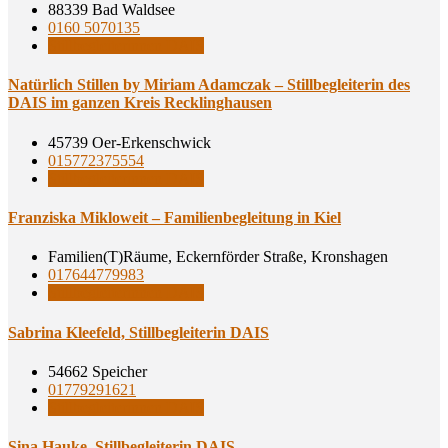
88339 Bad Waldsee
0160 5070135
Stillbegleiterinnen DAIS
Natür­lich Stil­len by Miri­am Adamc­zak – Still­be­glei­te­rin des
DAIS im gan­zen Kreis Recklinghausen
45739 Oer-Erkenschwick
015772375554
Stillbegleiterinnen DAIS
Fran­zis­ka Mik­lo­weit – Fami­li­en­be­glei­tung in Kiel
Familien(T)Räume, Eckernförder Straße, Kronshagen
017644779983
Stillbegleiterinnen DAIS
Sabri­na Klee­feld, Still­be­glei­te­rin DAIS
54662 Speicher
01779291621
Stillbegleiterinnen DAIS
Sina Hau­ke, Still­be­glei­te­rin DAIS