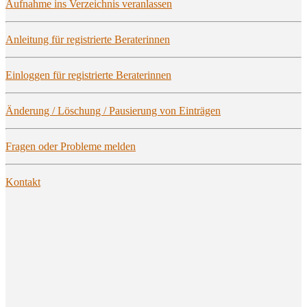
Auf­nah­me ins Ver­zeich­nis veranlassen
Anlei­tung für regis­trier­te Beraterinnen
Ein­log­gen für regis­trier­te Beraterinnen
Ände­rung / Löschung / Pau­sie­rung von Einträgen
Fra­gen oder Pro­ble­me melden
Kon­takt