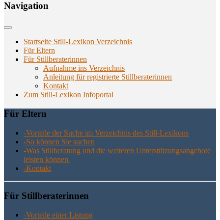
Navi­ga­ti­on
Startseite Still-Lexikon Verzeichnis
Für Eltern
Für Stillberaterinnen
Aufnahme ins Verzeichnis
Anlei­tung für regis­trier­te Stillberaterinnen
Kon­takt
Zum Still-Lexikon Infoportal
Für Eltern
-Vor­tei­le der Suche im Ver­zeich­nis des Still-Lexikons
-So kön­nen Sie suchen
-Was Still­be­ra­tung und die wei­te­ren Unter­stüt­zungs­an­ge­bo­te
leis­ten können
-Kon­takt
Für Still­be­ra­te­rin­nen
-Vor­tei­le einer Listung