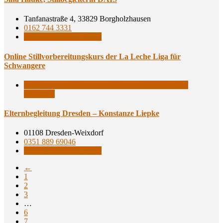
Tanfanastraße 4, 33829 Borgholzhausen
0162 744 3331
Stillbegleiterinnen DAIS
Online Still­vor­be­rei­tungs­kurs der La Leche Liga für
Schwangere
Online-Stillvorbereitung
Überregionale, bundesweite
Angebote
Eltern­be­glei­tung Dres­den – Kon­stan­ze Liepke
01108 Dresden-Weixdorf
0351 889 69046
Stillbegleiterinnen DAIS
←
1
2
3
…
6
7