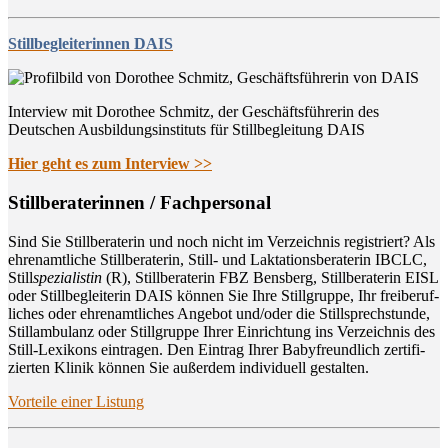
Stillbegleiterinnen DAIS
Interview mit Dorothee Schmitz, der Geschäftsführerin des
Deutschen Ausbildungsinstituts für Stillbegleitung DAIS
Hier geht es zum Interview >>
Still­be­ra­te­rin­nen / Fachpersonal
Sind Sie Still­be­ra­te­rin und noch nicht im Ver­zeich­nis regis­triert? Als
ehren­amt­li­che Still­be­ra­te­rin, Still- und Lak­ta­ti­ons­be­ra­te­rin IBCLC,
Still
spe­zia­lis­tin
(R), Still­be­ra­te­rin FBZ Bens­berg, Still­be­ra­te­rin EISL
oder Still­be­glei­te­rin DAIS kön­nen Sie Ihre Still­grup­pe, Ihr frei­be­ruf­
li­ches oder ehren­amt­li­ches Ange­bot und/oder die Still­sprech­stun­de,
Still­am­bu­lanz oder Still­grup­pe Ihrer Ein­rich­tung ins Ver­zeich­nis des
Still-Lexi­kons ein­tra­gen. Den Ein­trag Ihrer Baby­freund­lich zer­ti­fi­
zier­ten Kli­nik kön­nen Sie außer­dem indi­vi­du­ell gestalten.
Vor­tei­le einer Listung