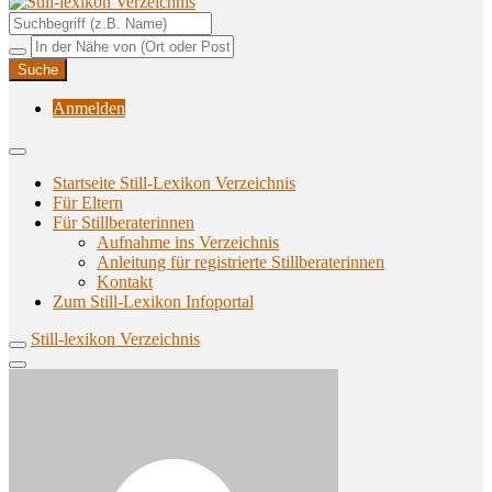
Unterstützungsangebote rund ums Stillen
Still-lexikon Verzeichnis
Anmelden
Startseite Still-Lexikon Verzeichnis
Für Eltern
Für Stillberaterinnen
Aufnahme ins Verzeichnis
Anlei­tung für regis­trier­te Stillberaterinnen
Kon­takt
Zum Still-Lexikon Infoportal
Still-lexikon Verzeichnis