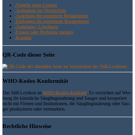
-Vor­tei­le einer Listung
-Auf­nah­me ins Verzeichnis
-Anlei­tung für regis­trier­te Beraterinnen
-Ein­log­gen für regis­trier­te Beraterinnen
-Ände­rung / Löschung
-Fra­gen oder Pro­ble­me melden
-Kon­takt
QR-Code die­ser Seite
WHO-Kodex-Kon­for­mi­tät
Das Still-Lexi­kon ist
WHO-Kodex-kon­form
. Es ver­zich­tet auf Wer­
bung für künst­li­che Säug­lings­nah­rung und Sau­ger und koope­riert
nicht mit Fir­men und Insti­tu­tio­nen, die Säug­lings­nah­rung oder Sau­
ger pro­du­zie­ren oder vermarkten.
Recht­li­che Hinweise