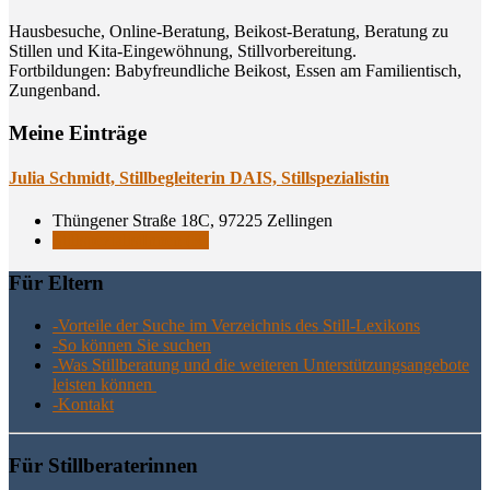
Hausbesuche, Online-Beratung, Beikost-Beratung, Beratung zu
Stillen und Kita-Eingewöhnung, Stillvorbereitung.
Fortbildungen: Babyfreundliche Beikost, Essen am Familientisch,
Zungenband.
Meine Einträge
Julia Schmidt, Still­be­glei­te­rin DAIS, Stillspezialistin
Thüngener Straße 18C, 97225 Zellingen
StillspezialistInnen (R)
Für Eltern
-Vor­tei­le der Suche im Ver­zeich­nis des Still-Lexikons
-So kön­nen Sie suchen
-Was Still­be­ra­tung und die wei­te­ren Unter­stüt­zungs­an­ge­bo­te
leis­ten können
-Kon­takt
Für Still­be­ra­te­rin­nen